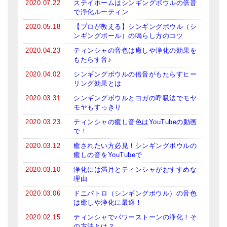
2020.07.22
ステイホームはシンギングボウルの倍音
About Us
で浄化ルーティン
2020.05.18
【プロが教える】シンギングボウル（シ
メールお便り登録
ンギングボール）の鳴らし方のコツ
LINEお友だち登録
2020.04.23
ティンシャの音色は癒しや浄化の効果を
もたらす音♪
お客様の声
2020.04.02
シンギングボウルの倍音がもたらすヒー
リング効果とは
ブログ
2020.03.31
シンギングボウルとヨガの呼吸法でモヤ
モヤもすっきり
特商法の表記
2020.03.23
ティンシャの癒し音色はYouTubeの動画
で！
2020.03.12
癒されたい方必見！シンギングボウルの
癒しの音をYouTubeで
2020.03.10
浄化には満月とティンシャがおすすめな
理由
2020.03.06
ドニパトロ（シンギングボウル）の音色
は癒しや浄化に最適！
2020.02.15
ティンシャでパワーストーンの浄化！そ
の方法とは？