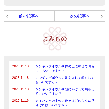
●
ベーシック・ティンシャ（4種）
前の記事へ
次の記事へ
ティンシャケース
チベット・真マントラ香
●
お香定期購入（ラクとくサブスク）
よみもの
チベット高僧のオラクルカード
ベル＆ドルジェ
シンギングボウル入門本・CD
2025.11.18
シンギングボウルを体の上に載せて鳴ら
してもいいですか？
アウトレット
2025.11.18
シンギングボウルに足を入れて鳴らして
もいいですか？
オリジナルグッズ
2025.11.18
シンギングボウルを頭にかぶって鳴らし
てもいいですか？
神々とつながるジュエリー
2025.11.18
ティンシャの本物と偽物はどのように見
分ければいいですか？
ヒーリング・マンダラポスター