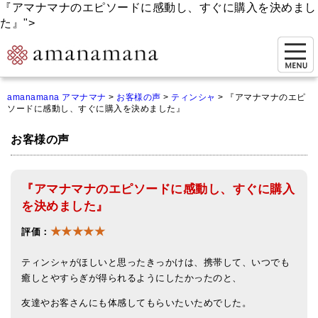
『アマナマナのエピソードに感動し、すぐに購入を決めまし
た』">
お問い合わせ
amanamana アマナマナ
>
お客様の声
>
ティンシャ
>
『アマナマナのエピ
ソードに感動し、すぐに購入を決めました』
マイページ
お客様の声
ご来店予約（実店舗）
ご来店&購入
『アマナマナのエピソードに感動し、すぐに購入
オンライン相談&購入
を決めました』
★★★★★
シンギングボウル講座
評価：
倍音呼吸法レッスン
ティンシャがほしいと思ったきっかけは、
携帯して、いつでも
癒しとやすらぎが得られるようにしたかったのと、
オンラインショップ
友達やお客さんにも体感してもらいたいためでした。