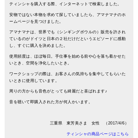
カートを見る
ティンシャを購入する際、インターネットで検索しました。
商品一覧
安物ではない本物を求めて探していましたら、アマナマナのホ
ームページを見つけました。
アマナマナのシンギングボウル
アマナマナは、世界でも（シンギングボウルの）販売を許され
●
チベット・シンギングボウル
ているのがドイツと日本の２社だけだというエピソードに感動
し、すぐに購入を決めました。
●
新・鍛造スペシャル
使用頻度は、ほぼ毎日。手仕事を始める前や心を落ち着かせた
●
マンダラ彫（黒・渋金）
いとき、空間を浄化したいとき。
人気の3点セット
ワークショップの際は、お客さんの気持ちを集中してもらいた
いときに使用しています。
お得なアマナマナ・セット
周りの方からも音色がとっても綺麗だと喜ばれます♪
特大シンギングボウル・特殊柄
音を聴いて即購入された方が何人かいます。
スティック・マレット・リング（台座）
アマナマナのティンシャ
三重県 東芳美さま 女性 （2017/4/6）
ティンシャの商品ページはこちら
●
プレミアム・ティンシャ（L・M）