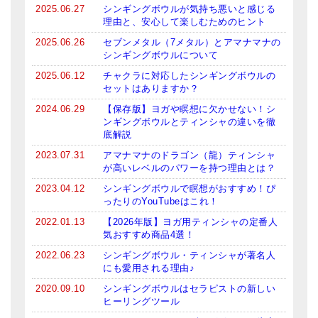
2025.06.27
シンギングボウルが気持ち悪いと感じる
ロゴステッカー・ポストカード各種
理由と、安心して楽しむためのヒント
2025.06.26
セブンメタル（7メタル）とアマナマナの
亡命チベット人尼僧のお守り・チャーム
シンギングボウルについて
チベット・マントラ・ヒーリングCD
2025.06.12
チャクラに対応したシンギングボウルの
セットはありますか？
ギフトラッピング
2024.06.29
【保存版】ヨガや瞑想に欠かせない！シ
ンギングボウルとティンシャの違いを徹
シンギングボウル講座
底解説
2023.07.31
アマナマナのドラゴン（龍）ティンシャ
●
初級講座
が高いレベルのパワーを持つ理由とは？
●
倍音呼吸法レッスン
2023.04.12
シンギングボウルで瞑想がおすすめ！ぴ
ったりのYouTubeはこれ！
中級講座
2022.01.13
【2026年版】ヨガ用ティンシャの定番人
気おすすめ商品4選！
上級講座
2022.06.23
シンギングボウル・ティンシャが著名人
にも愛用される理由♪
ビギナー講師・養成講座
2020.09.10
シンギングボウルはセラピストの新しい
アマナマナとは
ヒーリングツール