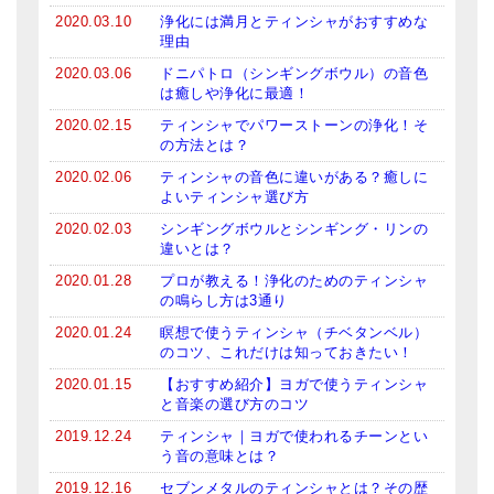
About Us
2020.03.10
浄化には満月とティンシャがおすすめな
理由
メールお便り登録
2020.03.06
ドニパトロ（シンギングボウル）の音色
は癒しや浄化に最適！
LINEお友だち登録
2020.02.15
ティンシャでパワーストーンの浄化！そ
の方法とは？
お客様の声
2020.02.06
ティンシャの音色に違いがある？癒しに
ブログ
よいティンシャ選び方
2020.02.03
シンギングボウルとシンギング・リンの
特商法の表記
違いとは？
2020.01.28
プロが教える！浄化のためのティンシャ
の鳴らし方は3通り
2020.01.24
瞑想で使うティンシャ（チベタンベル）
のコツ、これだけは知っておきたい！
2020.01.15
【おすすめ紹介】ヨガで使うティンシャ
と音楽の選び方のコツ
2019.12.24
ティンシャ｜ヨガで使われるチーンとい
う音の意味とは？
2019.12.16
セブンメタルのティンシャとは？その歴