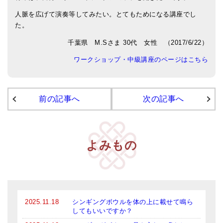
カートを見る
人脈を広げて演奏等してみたい。とてもためになる講座でし
商品一覧
た。
アマナマナのシンギングボウル
千葉県 M.Sさま 30代 女性 （2017/6/22）
●
チベット・シンギングボウル
ワークショップ・中級講座のページはこちら
●
新・鍛造スペシャル
前の記事へ
次の記事へ
●
マンダラ彫（黒・渋金）
人気の3点セット
お得なアマナマナ・セット
よみもの
特大シンギングボウル・特殊柄
スティック・マレット・リング（台座）
アマナマナのティンシャ
2025.11.18
シンギングボウルを体の上に載せて鳴ら
してもいいですか？
●
プレミアム・ティンシャ（L・M）