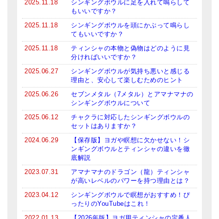
2025.11.18
シンギングボウルに足を入れて鳴らして
もいいですか？
●
ベーシック・ティンシャ（4種）
2025.11.18
シンギングボウルを頭にかぶって鳴らし
てもいいですか？
ティンシャケース
2025.11.18
ティンシャの本物と偽物はどのように見
チベット・真マントラ香
分ければいいですか？
2025.06.27
シンギングボウルが気持ち悪いと感じる
●
お香定期購入（ラクとくサブスク）
理由と、安心して楽しむためのヒント
チベット高僧のオラクルカード
2025.06.26
セブンメタル（7メタル）とアマナマナの
シンギングボウルについて
ベル＆ドルジェ
2025.06.12
チャクラに対応したシンギングボウルの
セットはありますか？
シンギングボウル入門本・CD
2024.06.29
【保存版】ヨガや瞑想に欠かせない！シ
ンギングボウルとティンシャの違いを徹
アウトレット
底解説
オリジナルグッズ
2023.07.31
アマナマナのドラゴン（龍）ティンシャ
が高いレベルのパワーを持つ理由とは？
神々とつながるジュエリー
2023.04.12
シンギングボウルで瞑想がおすすめ！ぴ
ったりのYouTubeはこれ！
ヒーリング・マンダラポスター
2022.01.13
【2026年版】ヨガ用ティンシャの定番人