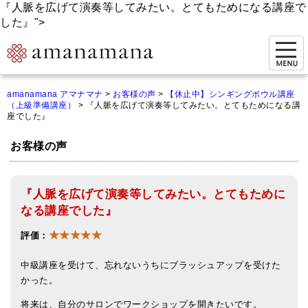
『人脈を広げて演奏等してみたい。とてもためになる講座で
した』">
お問い合わせ
amanamana アマナマナ
>
お客様の声
>
【休止中】シンギングボウル講座
（上級準備講座）
>
『人脈を広げて演奏等してみたい。とてもためになる講
マイページ
座でした』
ご来店予約（実店舗）
お客様の声
ご来店&購入
『人脈を広げて演奏等してみたい。とてもために
オンライン相談&購入
なる講座でした』
シンギングボウル講座
★★★★★
評価：
倍音呼吸法レッスン
中級講座を受けて、忘れないうちにブラッシュアップを受けた
オンラインショップ
かった。
将来は、自分のサロンでワークショップを開きたいです。