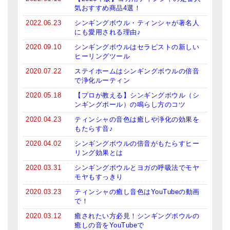
気おすすめ商品4選！
ロゴステッカー・ポストカード各種
2022.06.23
シンギングボウル・ティンシャが著名人
にも愛用される理由♪
亡命チベット人尼僧のお守り・チャーム
2020.09.10
シンギングボウルはセラピストの新しい
チベット・マントラ・ヒーリングCD
ヒーリングツール
2020.07.22
ステイホームはシンギングボウルの倍音
ギフトラッピング
で浄化ルーティン
シンギングボウル講座
2020.05.18
【プロが教える】シンギングボウル（シ
ンギングボール）の鳴らし方のコツ
●
初級講座
2020.04.23
ティンシャの音色は癒しや浄化の効果を
もたらす音♪
●
倍音呼吸法レッスン
2020.04.02
シンギングボウルの倍音がもたらすヒー
リング効果とは
中級講座
2020.03.31
シンギングボウルとヨガの呼吸法でモヤ
上級講座
モヤもすっきり
2020.03.23
ティンシャの癒し音色はYouTubeの動画
ビギナー講師・養成講座
で！
2020.03.12
癒されたい方必見！シンギングボウルの
アマナマナとは
癒しの音をYouTubeで