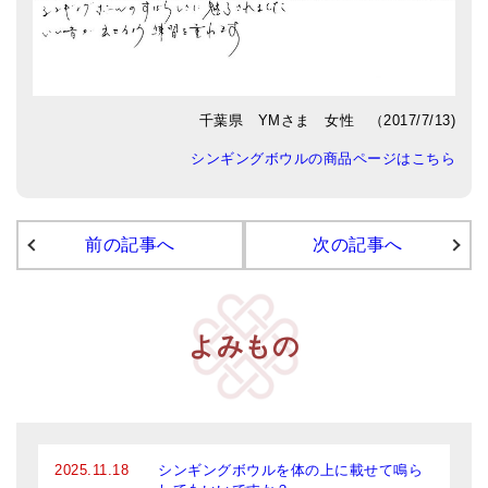
商品一覧
アマナマナのシンギングボウル
●
チベット・シンギングボウル
千葉県 YMさま 女性 （2017/7/13)
●
新・鍛造スペシャル
シンギングボウルの商品ページはこちら
●
マンダラ彫（黒・渋金）
人気の3点セット
前の記事へ
次の記事へ
お得なアマナマナ・セット
特大シンギングボウル・特殊柄
よみもの
スティック・マレット・リング（台座）
アマナマナのティンシャ
●
プレミアム・ティンシャ（L・M）
2025.11.18
シンギングボウルを体の上に載せて鳴ら