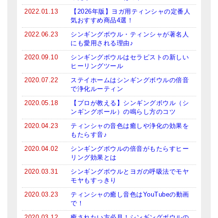
ロゴステッカー・ポストカード各種
2022.01.13
【2026年版】ヨガ用ティンシャの定番人
気おすすめ商品4選！
亡命チベット人尼僧のお守り・チャーム
2022.06.23
シンギングボウル・ティンシャが著名人
チベット・マントラ・ヒーリングCD
にも愛用される理由♪
2020.09.10
シンギングボウルはセラピストの新しい
ギフトラッピング
ヒーリングツール
シンギングボウル講座
2020.07.22
ステイホームはシンギングボウルの倍音
で浄化ルーティン
●
初級講座
2020.05.18
【プロが教える】シンギングボウル（シ
ンギングボール）の鳴らし方のコツ
●
倍音呼吸法レッスン
2020.04.23
ティンシャの音色は癒しや浄化の効果を
もたらす音♪
中級講座
2020.04.02
シンギングボウルの倍音がもたらすヒー
上級講座
リング効果とは
2020.03.31
シンギングボウルとヨガの呼吸法でモヤ
ビギナー講師・養成講座
モヤもすっきり
2020.03.23
ティンシャの癒し音色はYouTubeの動画
アマナマナとは
で！
About Us
2020.03.12
癒されたい方必見！シンギングボウルの