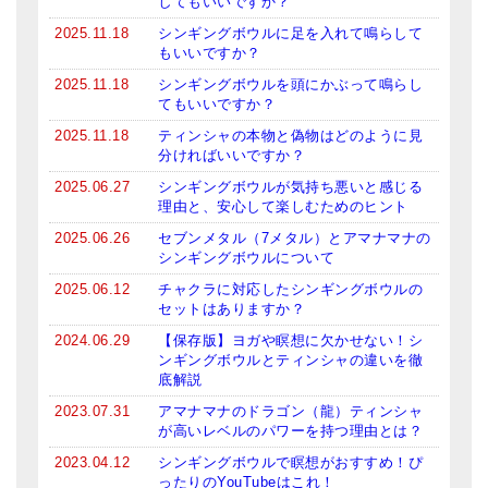
してもいいですか？
●
ベーシック・ティンシャ（4種）
2025.11.18
シンギングボウルに足を入れて鳴らして
もいいですか？
ティンシャケース
2025.11.18
シンギングボウルを頭にかぶって鳴らし
チベット・真マントラ香
てもいいですか？
2025.11.18
ティンシャの本物と偽物はどのように見
●
お香定期購入（ラクとくサブスク）
分ければいいですか？
チベット高僧のオラクルカード
2025.06.27
シンギングボウルが気持ち悪いと感じる
理由と、安心して楽しむためのヒント
ベル＆ドルジェ
2025.06.26
セブンメタル（7メタル）とアマナマナの
シンギングボウルについて
シンギングボウル入門本・CD
2025.06.12
チャクラに対応したシンギングボウルの
セットはありますか？
アウトレット
2024.06.29
【保存版】ヨガや瞑想に欠かせない！シ
オリジナルグッズ
ンギングボウルとティンシャの違いを徹
底解説
神々とつながるジュエリー
2023.07.31
アマナマナのドラゴン（龍）ティンシャ
が高いレベルのパワーを持つ理由とは？
ヒーリング・マンダラポスター
2023.04.12
シンギングボウルで瞑想がおすすめ！ぴ
ったりのYouTubeはこれ！