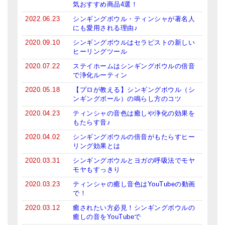
気おすすめ商品4選！
亡命チベット人尼僧のお守り・チャーム
2022.06.23
シンギングボウル・ティンシャが著名人
にも愛用される理由♪
チベット・マントラ・ヒーリングCD
2020.09.10
シンギングボウルはセラピストの新しい
ギフトラッピング
ヒーリングツール
2020.07.22
ステイホームはシンギングボウルの倍音
シンギングボウル講座
で浄化ルーティン
2020.05.18
【プロが教える】シンギングボウル（シ
●
初級講座
ンギングボール）の鳴らし方のコツ
●
倍音呼吸法レッスン
2020.04.23
ティンシャの音色は癒しや浄化の効果を
もたらす音♪
中級講座
2020.04.02
シンギングボウルの倍音がもたらすヒー
リング効果とは
上級講座
2020.03.31
シンギングボウルとヨガの呼吸法でモヤ
モヤもすっきり
ビギナー講師・養成講座
2020.03.23
ティンシャの癒し音色はYouTubeの動画
アマナマナとは
で！
2020.03.12
癒されたい方必見！シンギングボウルの
About Us
癒しの音をYouTubeで