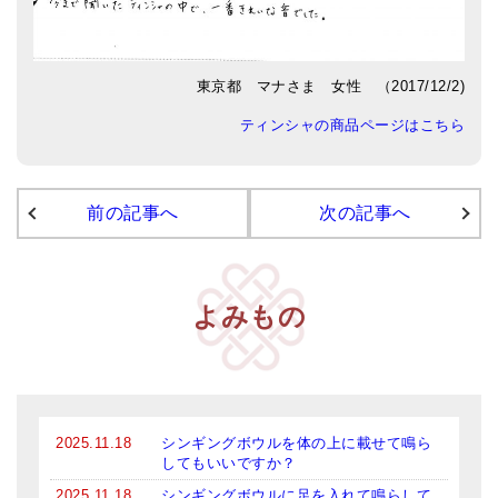
アマナマナのシンギングボウル
●
チベット・シンギングボウル
東京都 マナさま 女性 （2017/12/2)
ティンシャの商品ページはこちら
●
新・鍛造スペシャル
●
マンダラ彫（黒・渋金）
前の記事へ
次の記事へ
人気の3点セット
お得なアマナマナ・セット
特大シンギングボウル・特殊柄
よみもの
スティック・マレット・リング（台座）
アマナマナのティンシャ
●
プレミアム・ティンシャ（L・M）
2025.11.18
シンギングボウルを体の上に載せて鳴ら
してもいいですか？
●
ベーシック・ティンシャ（4種）
2025.11.18
シンギングボウルに足を入れて鳴らして