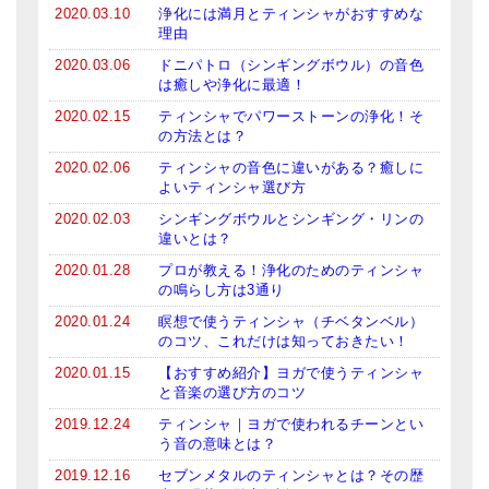
メールお便り登録
2020.03.10
浄化には満月とティンシャがおすすめな
理由
LINEお友だち登録
2020.03.06
ドニパトロ（シンギングボウル）の音色
は癒しや浄化に最適！
お客様の声
2020.02.15
ティンシャでパワーストーンの浄化！そ
の方法とは？
ブログ
2020.02.06
ティンシャの音色に違いがある？癒しに
よいティンシャ選び方
特商法の表記
2020.02.03
シンギングボウルとシンギング・リンの
違いとは？
2020.01.28
プロが教える！浄化のためのティンシャ
の鳴らし方は3通り
2020.01.24
瞑想で使うティンシャ（チベタンベル）
のコツ、これだけは知っておきたい！
2020.01.15
【おすすめ紹介】ヨガで使うティンシャ
と音楽の選び方のコツ
2019.12.24
ティンシャ｜ヨガで使われるチーンとい
う音の意味とは？
2019.12.16
セブンメタルのティンシャとは？その歴