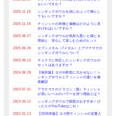
もいいですか？
ティンシャケース
2025.11.18
シンギングボウルを頭にかぶって鳴らし
てもいいですか？
チベット・真マントラ香
2025.11.18
ティンシャの本物と偽物はどのように見
●
お香定期購入（ラクとくサブスク）
分ければいいですか？
2025.06.27
シンギングボウルが気持ち悪いと感じる
チベット高僧のオラクルカード
理由と、安心して楽しむためのヒント
2025.06.26
セブンメタル（7メタル）とアマナマナの
ベル＆ドルジェ
シンギングボウルについて
シンギングボウル入門本・CD
2025.06.12
チャクラに対応したシンギングボウルの
セットはありますか？
アウトレット
2024.06.29
【保存版】ヨガや瞑想に欠かせない！シ
ンギングボウルとティンシャの違いを徹
オリジナルグッズ
底解説
2023.07.31
アマナマナのドラゴン（龍）ティンシャ
神々とつながるジュエリー
が高いレベルのパワーを持つ理由とは？
ヒーリング・マンダラポスター
2023.04.12
シンギングボウルで瞑想がおすすめ！ぴ
ったりのYouTubeはこれ！
ロゴステッカー・ポストカード各種
2022.01.13
【2026年版】ヨガ用ティンシャの定番人