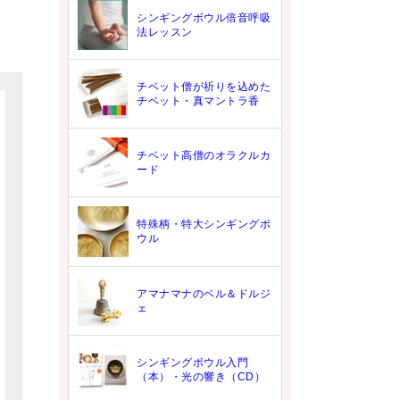
シンギングボウル倍音呼吸
法レッスン
チベット僧が祈りを込めた
チベット・真マントラ香
チベット高僧のオラクルカ
ード
特殊柄・特大シンギングボ
ウル
アマナマナのベル＆ドルジ
ェ
シンギングボウル入門
（本）・光の響き（CD）