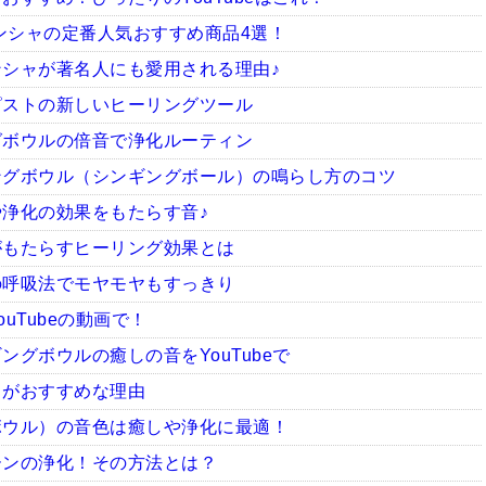
ィンシャの定番人気おすすめ商品4選！
シャが著名人にも愛用される理由♪
ピストの新しいヒーリングツール
グボウルの倍音で浄化ルーティン
ングボウル（シンギングボール）の鳴らし方のコツ
浄化の効果をもたらす音♪
がもたらすヒーリング効果とは
の呼吸法でモヤモヤもすっきり
uTubeの動画で！
グボウルの癒しの音をYouTubeで
ャがおすすめな理由
ボウル）の音色は癒しや浄化に最適！
ーンの浄化！その方法とは？