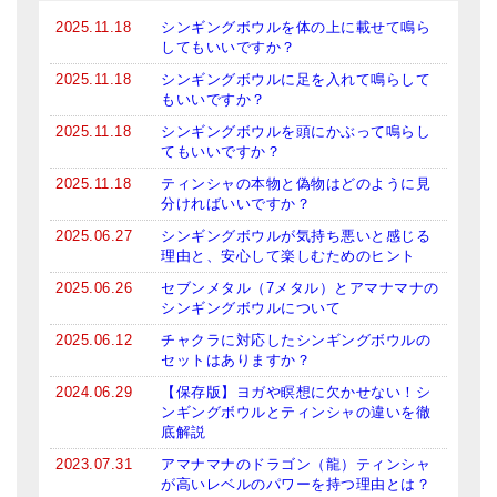
2025.11.18
シンギングボウルを体の上に載せて鳴ら
ティンシャケース
してもいいですか？
チベット・真マントラ香
2025.11.18
シンギングボウルに足を入れて鳴らして
もいいですか？
●
お香定期購入（ラクとくサブスク）
2025.11.18
シンギングボウルを頭にかぶって鳴らし
てもいいですか？
チベット高僧のオラクルカード
2025.11.18
ティンシャの本物と偽物はどのように見
分ければいいですか？
ベル＆ドルジェ
2025.06.27
シンギングボウルが気持ち悪いと感じる
シンギングボウル入門本・CD
理由と、安心して楽しむためのヒント
2025.06.26
セブンメタル（7メタル）とアマナマナの
アウトレット
シンギングボウルについて
2025.06.12
チャクラに対応したシンギングボウルの
オリジナルグッズ
セットはありますか？
神々とつながるジュエリー
2024.06.29
【保存版】ヨガや瞑想に欠かせない！シ
ンギングボウルとティンシャの違いを徹
ヒーリング・マンダラポスター
底解説
2023.07.31
アマナマナのドラゴン（龍）ティンシャ
ロゴステッカー・ポストカード各種
が高いレベルのパワーを持つ理由とは？