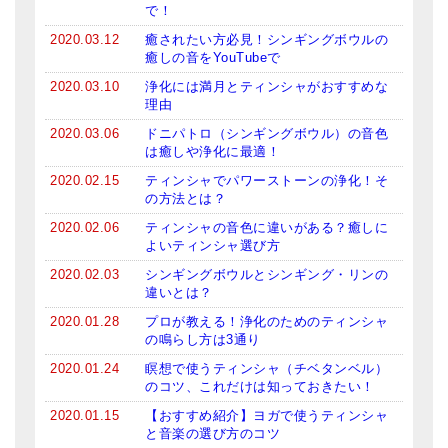
で！
メールお便り登録
2020.03.12
癒されたい方必見！シンギングボウルの
LINEお友だち登録
癒しの音をYouTubeで
2020.03.10
浄化には満月とティンシャがおすすめな
お客様の声
理由
ブログ
2020.03.06
ドニパトロ（シンギングボウル）の音色
は癒しや浄化に最適！
特商法の表記
2020.02.15
ティンシャでパワーストーンの浄化！そ
の方法とは？
2020.02.06
ティンシャの音色に違いがある？癒しに
よいティンシャ選び方
2020.02.03
シンギングボウルとシンギング・リンの
違いとは？
2020.01.28
プロが教える！浄化のためのティンシャ
の鳴らし方は3通り
2020.01.24
瞑想で使うティンシャ（チベタンベル）
のコツ、これだけは知っておきたい！
2020.01.15
【おすすめ紹介】ヨガで使うティンシャ
と音楽の選び方のコツ