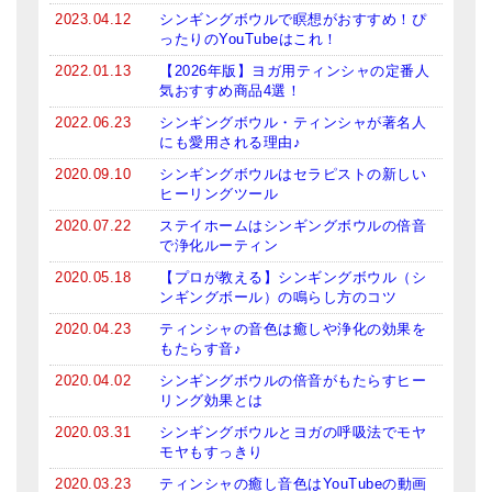
2023.04.12
シンギングボウルで瞑想がおすすめ！ぴ
亡命チベット人尼僧のお守り・チャーム
ったりのYouTubeはこれ！
チベット・マントラ・ヒーリングCD
2022.01.13
【2026年版】ヨガ用ティンシャの定番人
気おすすめ商品4選！
ギフトラッピング
2022.06.23
シンギングボウル・ティンシャが著名人
にも愛用される理由♪
シンギングボウル講座
2020.09.10
シンギングボウルはセラピストの新しい
ヒーリングツール
●
初級講座
2020.07.22
ステイホームはシンギングボウルの倍音
●
倍音呼吸法レッスン
で浄化ルーティン
2020.05.18
【プロが教える】シンギングボウル（シ
中級講座
ンギングボール）の鳴らし方のコツ
上級講座
2020.04.23
ティンシャの音色は癒しや浄化の効果を
もたらす音♪
ビギナー講師・養成講座
2020.04.02
シンギングボウルの倍音がもたらすヒー
リング効果とは
アマナマナとは
2020.03.31
シンギングボウルとヨガの呼吸法でモヤ
モヤもすっきり
About Us
2020.03.23
ティンシャの癒し音色はYouTubeの動画