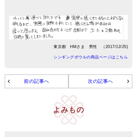
アマナマナのシンギングボウル
●
チベット・シンギングボウル
●
新・鍛造スペシャル
東京都 HMさま 男性 （2017/12/25)
●
マンダラ彫（黒・渋金）
シンギングボウルの商品ページはこちら
人気の3点セット
お得なアマナマナ・セット
前の記事へ
次の記事へ
特大シンギングボウル・特殊柄
スティック・マレット・リング（台座）
よみもの
アマナマナのティンシャ
●
プレミアム・ティンシャ（L・M）
●
ベーシック・ティンシャ（4種）