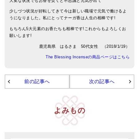
大変な状況でもお香を焚くと不思議と元気が出て
アマナマナのシンギングボウル
少しづつ状況が好転してきて今は新しい職場で元気で働けるよ
うになりました。私にとってナーガ香は人生の相棒です!
●
チベット・シンギングボウル
もちろん5大元素のお香たちも相棒です!これからもよろしくお
願いします!
●
新・鍛造スペシャル
鹿児島県 はるさま 50代女性 （2018/1/19）
●
マンダラ彫（黒・渋金）
The Blessing Incenseの商品ページはこちら
人気の3点セット
お得なアマナマナ・セット
前の記事へ
次の記事へ
特大シンギングボウル・特殊柄
スティック・マレット・リング（台座）
よみもの
アマナマナのティンシャ
●
プレミアム・ティンシャ（L・M）
●
ベーシック・ティンシャ（4種）