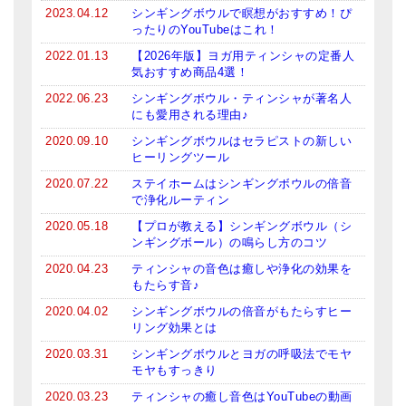
2023.04.12
シンギングボウルで瞑想がおすすめ！ぴ
亡命チベット人尼僧のお守り・チャーム
ったりのYouTubeはこれ！
チベット・マントラ・ヒーリングCD
2022.01.13
【2026年版】ヨガ用ティンシャの定番人
気おすすめ商品4選！
ギフトラッピング
2022.06.23
シンギングボウル・ティンシャが著名人
にも愛用される理由♪
シンギングボウル講座
2020.09.10
シンギングボウルはセラピストの新しい
ヒーリングツール
●
初級講座
2020.07.22
ステイホームはシンギングボウルの倍音
●
倍音呼吸法レッスン
で浄化ルーティン
2020.05.18
【プロが教える】シンギングボウル（シ
中級講座
ンギングボール）の鳴らし方のコツ
2020.04.23
ティンシャの音色は癒しや浄化の効果を
上級講座
もたらす音♪
ビギナー講師・養成講座
2020.04.02
シンギングボウルの倍音がもたらすヒー
リング効果とは
アマナマナとは
2020.03.31
シンギングボウルとヨガの呼吸法でモヤ
モヤもすっきり
About Us
2020.03.23
ティンシャの癒し音色はYouTubeの動画