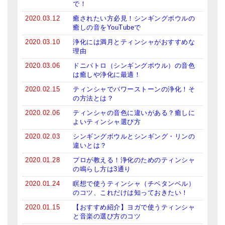
で！
メールお便り登録
2020.03.12
癒されたい方必見！シンギングボウルの
LINEお友だち登録
癒しの音をYouTubeで
2020.03.10
浄化には満月とティンシャがおすすめな
お客様の声
理由
2020.03.06
ドニパトロ（シンギングボウル）の音色
ブログ
は癒しや浄化に最適！
特商法の表記
2020.02.15
ティンシャでパワーストーンの浄化！そ
の方法とは？
2020.02.06
ティンシャの音色に違いがある？癒しに
よいティンシャ選び方
2020.02.03
シンギングボウルとシンギング・リンの
違いとは？
2020.01.28
プロが教える！浄化のためのティンシャ
の鳴らし方は3通り
2020.01.24
瞑想で使うティンシャ（チベタンベル）
のコツ、これだけは知っておきたい！
2020.01.15
【おすすめ紹介】ヨガで使うティンシャ
と音楽の選び方のコツ