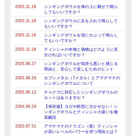
2025.11.18
シンギングボウルを体の上に載せて鳴ら
ティンシャケース
してもいいですか？
チベット・真マントラ香
2025.11.18
シンギングボウルに足を入れて鳴らして
もいいですか？
●
お香定期購入（ラクとくサブスク）
2025.11.18
シンギングボウルを頭にかぶって鳴らし
てもいいですか？
チベット高僧のオラクルカード
2025.11.18
ティンシャの本物と偽物はどのように見
分ければいいですか？
ベル＆ドルジェ
2025.06.27
シンギングボウルが気持ち悪いと感じる
シンギングボウル入門本・CD
理由と、安心して楽しむためのヒント
2025.06.26
セブンメタル（7メタル）とアマナマナの
アウトレット
シンギングボウルについて
2025.06.12
チャクラに対応したシンギングボウルの
オリジナルグッズ
セットはありますか？
神々とつながるジュエリー
2024.06.29
【保存版】ヨガや瞑想に欠かせない！シ
ンギングボウルとティンシャの違いを徹
底解説
ヒーリング・マンダラポスター
2023.07.31
アマナマナのドラゴン（龍）ティンシャ
ロゴステッカー・ポストカード各種
が高いレベルのパワーを持つ理由とは？