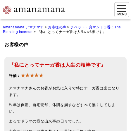
お問い合わせ
amanamana アマナマナ
>
お客様の声
>
チベット・真マントラ香：The
Blessing Incense
>
『私にとってナーガ香は人生の相棒です』
マイページ
お客様の声
ご来店予約（実店舗）
ご来店&購入
『私にとってナーガ香は人生の相棒です』
オンライン相談&購入
★★★★★
評価：
シンギングボウル講座
アマナマナさんのお香がお気に入りで特にナーガ香は楽になり
倍音呼吸法レッスン
ます。
昨年は倒産、自宅売却、体調を崩すなどすべて無くしてしま
オンラインショップ
い、
カートを見る
まるでドラマの様な出来事の日々でした。
商品一覧