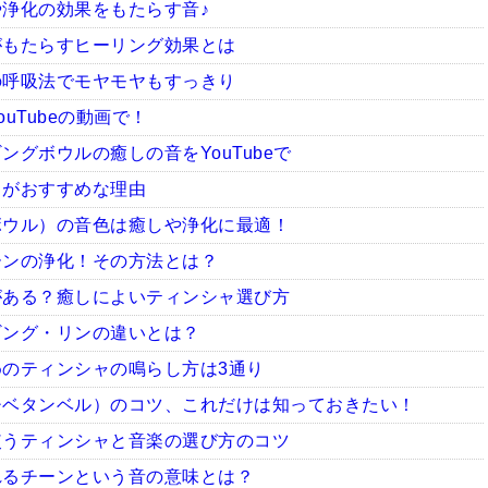
浄化の効果をもたらす音♪
がもたらすヒーリング効果とは
の呼吸法でモヤモヤもすっきり
uTubeの動画で！
グボウルの癒しの音をYouTubeで
ャがおすすめな理由
ボウル）の音色は癒しや浄化に最適！
ーンの浄化！その方法とは？
がある？癒しによいティンシャ選び方
ギング・リンの違いとは？
のティンシャの鳴らし方は3通り
チベタンベル）のコツ、これだけは知っておきたい！
使うティンシャと音楽の選び方のコツ
れるチーンという音の意味とは？