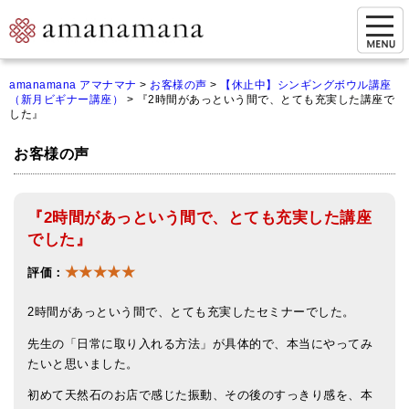
お問い合わせ
amanamana アマナマナ
>
お客様の声
>
【休止中】シンギングボウル講座
（新月ビギナー講座）
>
『2時間があっという間で、とても充実した講座で
マイページ
した』
ご来店予約（実店舗）
お客様の声
ご来店&購入
『2時間があっという間で、とても充実した講座
オンライン相談&購入
でした』
シンギングボウル講座
★★★★★
評価：
倍音呼吸法レッスン
2時間があっという間で、とても充実したセミナーでした。
オンラインショップ
先生の「日常に取り入れる方法」が具体的で、本当にやってみ
たいと思いました。
カートを見る
初めて天然石のお店で感じた振動、その後のすっきり感を、本
商品一覧