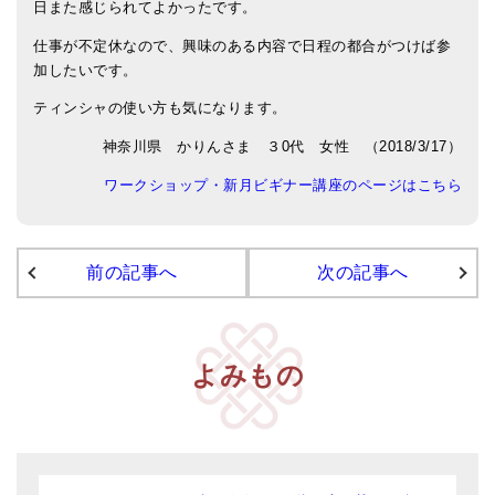
日また感じられてよかったです。
アマナマナのシンギングボウル
仕事が不定休なので、興味のある内容で日程の都合がつけば参
加したいです。
●
チベット・シンギングボウル
ティンシャの使い方も気になります。
●
新・鍛造スペシャル
神奈川県 かりんさま ３0代 女性 （2018/3/17）
●
マンダラ彫（黒・渋金）
ワークショップ・新月ビギナー講座のページはこちら
人気の3点セット
お得なアマナマナ・セット
前の記事へ
次の記事へ
特大シンギングボウル・特殊柄
スティック・マレット・リング（台座）
よみもの
アマナマナのティンシャ
●
プレミアム・ティンシャ（L・M）
●
ベーシック・ティンシャ（4種）