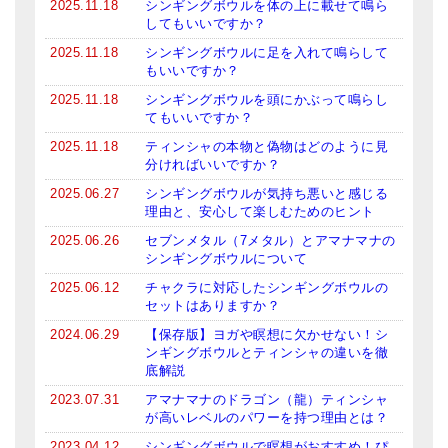
2025.11.18
シンギングボウルを体の上に載せて鳴ら
してもいいですか？
ティンシャケース
2025.11.18
シンギングボウルに足を入れて鳴らして
チベット・真マントラ香
もいいですか？
2025.11.18
シンギングボウルを頭にかぶって鳴らし
●
お香定期購入（ラクとくサブスク）
てもいいですか？
2025.11.18
ティンシャの本物と偽物はどのように見
チベット高僧のオラクルカード
分ければいいですか？
ベル＆ドルジェ
2025.06.27
シンギングボウルが気持ち悪いと感じる
理由と、安心して楽しむためのヒント
シンギングボウル入門本・CD
2025.06.26
セブンメタル（7メタル）とアマナマナの
シンギングボウルについて
アウトレット
2025.06.12
チャクラに対応したシンギングボウルの
セットはありますか？
オリジナルグッズ
2024.06.29
【保存版】ヨガや瞑想に欠かせない！シ
神々とつながるジュエリー
ンギングボウルとティンシャの違いを徹
底解説
ヒーリング・マンダラポスター
2023.07.31
アマナマナのドラゴン（龍）ティンシャ
が高いレベルのパワーを持つ理由とは？
ロゴステッカー・ポストカード各種
2023.04.12
シンギングボウルで瞑想がおすすめ！ぴ