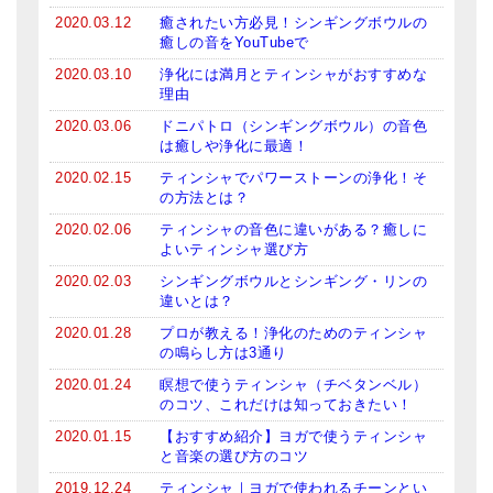
メールお便り登録
2020.03.12
癒されたい方必見！シンギングボウルの
癒しの音をYouTubeで
LINEお友だち登録
2020.03.10
浄化には満月とティンシャがおすすめな
理由
お客様の声
2020.03.06
ドニパトロ（シンギングボウル）の音色
ブログ
は癒しや浄化に最適！
2020.02.15
ティンシャでパワーストーンの浄化！そ
特商法の表記
の方法とは？
2020.02.06
ティンシャの音色に違いがある？癒しに
よいティンシャ選び方
2020.02.03
シンギングボウルとシンギング・リンの
違いとは？
2020.01.28
プロが教える！浄化のためのティンシャ
の鳴らし方は3通り
2020.01.24
瞑想で使うティンシャ（チベタンベル）
のコツ、これだけは知っておきたい！
2020.01.15
【おすすめ紹介】ヨガで使うティンシャ
と音楽の選び方のコツ
2019.12.24
ティンシャ｜ヨガで使われるチーンとい