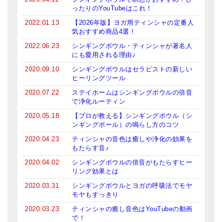
ったりのYouTubeはこれ！
亡命チベット人尼僧のお守り・チャーム
2022.01.13
【2026年版】ヨガ用ティンシャの定番人
チベット・マントラ・ヒーリングCD
気おすすめ商品4選！
2022.06.23
シンギングボウル・ティンシャが著名人
ギフトラッピング
にも愛用される理由♪
2020.09.10
シンギングボウルはセラピストの新しい
シンギングボウル講座
ヒーリングツール
●
初級講座
2020.07.22
ステイホームはシンギングボウルの倍音
で浄化ルーティン
●
倍音呼吸法レッスン
2020.05.18
【プロが教える】シンギングボウル（シ
ンギングボール）の鳴らし方のコツ
中級講座
2020.04.23
ティンシャの音色は癒しや浄化の効果を
もたらす音♪
上級講座
2020.04.02
シンギングボウルの倍音がもたらすヒー
ビギナー講師・養成講座
リング効果とは
2020.03.31
シンギングボウルとヨガの呼吸法でモヤ
アマナマナとは
モヤもすっきり
About Us
2020.03.23
ティンシャの癒し音色はYouTubeの動画
で！