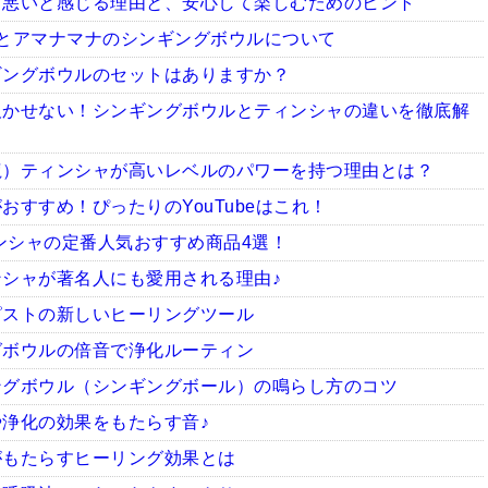
ち悪いと感じる理由と、安心して楽しむためのヒント
とアマナマナのシンギングボウルについて
ギングボウルのセットはありますか？
欠かせない！シンギングボウルとティンシャの違いを徹底解
龍）ティンシャが高いレベルのパワーを持つ理由とは？
すすめ！ぴったりのYouTubeはこれ！
ィンシャの定番人気おすすめ商品4選！
シャが著名人にも愛用される理由♪
ピストの新しいヒーリングツール
グボウルの倍音で浄化ルーティン
ングボウル（シンギングボール）の鳴らし方のコツ
浄化の効果をもたらす音♪
がもたらすヒーリング効果とは