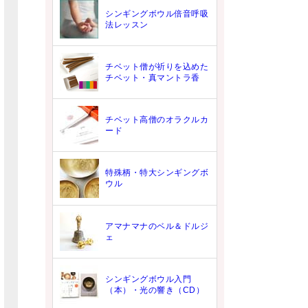
シンギングボウル倍音呼吸
法レッスン
チベット僧が祈りを込めた
チベット・真マントラ香
チベット高僧のオラクルカ
ード
特殊柄・特大シンギングボ
ウル
アマナマナのベル＆ドルジ
ェ
シンギングボウル入門
（本）・光の響き（CD）