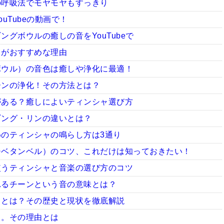
の呼吸法でモヤモヤもすっきり
uTubeの動画で！
グボウルの癒しの音をYouTubeで
ャがおすすめな理由
ボウル）の音色は癒しや浄化に最適！
ーンの浄化！その方法とは？
がある？癒しによいティンシャ選び方
ギング・リンの違いとは？
のティンシャの鳴らし方は3通り
チベタンベル）のコツ、これだけは知っておきたい！
使うティンシャと音楽の選び方のコツ
れるチーンという音の意味とは？
ャとは？その歴史と現状を徹底解説
ャ。その理由とは