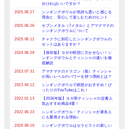
分ければいいですか？
ティンシャケース
2025.06.27
シンギングボウルが気持ち悪いと感じる
理由と、安心して楽しむためのヒント
チベット・真マントラ香
2025.06.26
セブンメタル（7メタル）とアマナマナの
シンギングボウルについて
●
お香定期購入（ラクとくサブスク）
2025.06.12
チャクラに対応したシンギングボウルの
チベット高僧のオラクルカード
セットはありますか？
2024.06.29
【保存版】ヨガや瞑想に欠かせない！シ
ベル＆ドルジェ
ンギングボウルとティンシャの違いを徹
底解説
シンギングボウル入門本・CD
2023.07.31
アマナマナのドラゴン（龍）ティンシャ
が高いレベルのパワーを持つ理由とは？
アウトレット
2023.04.12
シンギングボウルで瞑想がおすすめ！ぴ
オリジナルグッズ
ったりのYouTubeはこれ！
2022.01.13
【2026年版】ヨガ用ティンシャの定番人
神々とつながるジュエリー
気おすすめ商品4選！
ヒーリング・マンダラポスター
2022.06.23
シンギングボウル・ティンシャが著名人
にも愛用される理由♪
ロゴステッカー・ポストカード各種
2020.09.10
シンギングボウルはセラピストの新しい