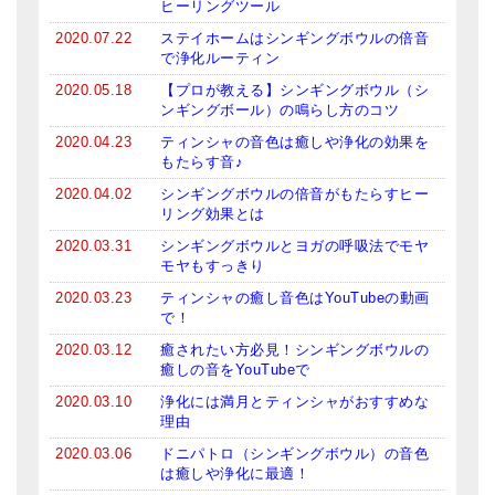
ヒーリングツール
亡命チベット人尼僧のお守り・チャーム
2020.07.22
ステイホームはシンギングボウルの倍音
で浄化ルーティン
チベット・マントラ・ヒーリングCD
2020.05.18
【プロが教える】シンギングボウル（シ
ギフトラッピング
ンギングボール）の鳴らし方のコツ
2020.04.23
ティンシャの音色は癒しや浄化の効果を
シンギングボウル講座
もたらす音♪
2020.04.02
シンギングボウルの倍音がもたらすヒー
●
初級講座
リング効果とは
●
倍音呼吸法レッスン
2020.03.31
シンギングボウルとヨガの呼吸法でモヤ
モヤもすっきり
中級講座
2020.03.23
ティンシャの癒し音色はYouTubeの動画
で！
上級講座
2020.03.12
癒されたい方必見！シンギングボウルの
癒しの音をYouTubeで
ビギナー講師・養成講座
2020.03.10
浄化には満月とティンシャがおすすめな
アマナマナとは
理由
2020.03.06
ドニパトロ（シンギングボウル）の音色
About Us
は癒しや浄化に最適！