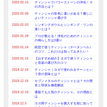
2020.02.15
ティンシャでパワーストーンの浄化！そ
メールお便り登録
の方法とは？
LINEお友だち登録
2020.02.06
ティンシャの音色に違いがある？癒しに
よいティンシャ選び方
お客様の声
2020.02.03
シンギングボウルとシンギング・リンの
違いとは？
ブログ
2020.01.28
プロが教える！浄化のためのティンシャ
の鳴らし方は3通り
特商法の表記
2020.01.24
瞑想で使うティンシャ（チベタンベル）
のコツ、これだけは知っておきたい！
2020.01.15
【おすすめ紹介】ヨガで使うティンシャ
と音楽の選び方のコツ
2019.12.24
ティンシャ｜ヨガで使われるチーンとい
う音の意味とは？
2019.12.16
セブンメタルのティンシャとは？その歴
史と現状を徹底解説
2019.12.10
通販でも人気のティンシャ。その理由と
は
2019.12.5
ヨガ用ティンシャを購入する前に知って