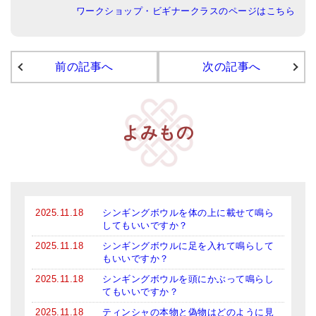
ワークショップ・ビギナークラスのページはこちら
アマナマナのシンギングボウル
●
チベット・シンギングボウル
前の記事へ
次の記事へ
●
新・鍛造スペシャル
●
マンダラ彫（黒・渋金）
よみもの
人気の3点セット
お得なアマナマナ・セット
特大シンギングボウル・特殊柄
2025.11.18
シンギングボウルを体の上に載せて鳴ら
スティック・マレット・リング（台座）
してもいいですか？
2025.11.18
シンギングボウルに足を入れて鳴らして
アマナマナのティンシャ
もいいですか？
●
プレミアム・ティンシャ（L・M）
2025.11.18
シンギングボウルを頭にかぶって鳴らし
てもいいですか？
●
ベーシック・ティンシャ（4種）
2025.11.18
ティンシャの本物と偽物はどのように見