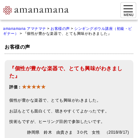
お問い合わせ
amanamana アマナマナ
>
お客様の声
>
シンギングボウル講座（初級・ビ
ギナー）
>
『個性が豊かな楽器で、とても興味がわきました』
マイページ
お客様の声
ご来店予約（実店舗）
ご来店&購入
『個性が豊かな楽器で、とても興味がわきまし
オンライン相談&購入
た』
★★★★★
シンギングボウル講座
評価：
倍音呼吸法レッスン
個性が豊かな楽器で、とても興味がわきました。
お話もとても面白くて、聴きやすくてよかったです。
オンラインショップ
技術もですが、ヒーリング目的で参加したいです。
カートを見る
静岡県 鈴木 由貴さま 3０代 女性 （2018/8/17)
商品一覧