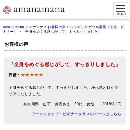
お問い合わせ
amanamana アマナマナ
>
お客様の声
>
シンギングボウル講座（初級・ビ
ギナー）
>
『全身をめぐる感じがして、すっきりしました』
マイページ
お客様の声
ご来店予約（実店舗）
ご来店&購入
『全身をめぐる感じがして、すっきりしました』
オンライン相談&購入
★★★★★
評価：
シンギングボウル講座
全身をめぐる感じがして、すっきりしました。浄化感と目がク
倍音呼吸法レッスン
リアになりました。
神奈川県 山下 美樹さま 30代 女性 （2018/8/17)
オンラインショップ
ワークショップ・ビギナークラスのページはこちら
カートを見る
商品一覧