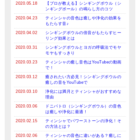
2020.05.18
【プロが教える】シンギングボウル（シ
亡命チベット人尼僧のお守り・チャーム
ンギングボール）の鳴らし方のコツ
2020.04.23
ティンシャの音色は癒しや浄化の効果を
チベット・マントラ・ヒーリングCD
もたらす音♪
ギフトラッピング
2020.04.02
シンギングボウルの倍音がもたらすヒー
リング効果とは
シンギングボウル講座
2020.03.31
シンギングボウルとヨガの呼吸法でモヤ
モヤもすっきり
●
初級講座
2020.03.23
ティンシャの癒し音色はYouTubeの動画
で！
●
倍音呼吸法レッスン
2020.03.12
癒されたい方必見！シンギングボウルの
中級講座
癒しの音をYouTubeで
2020.03.10
浄化には満月とティンシャがおすすめな
上級講座
理由
ビギナー講師・養成講座
2020.03.06
ドニパトロ（シンギングボウル）の音色
は癒しや浄化に最適！
アマナマナとは
2020.02.15
ティンシャでパワーストーンの浄化！そ
の方法とは？
About Us
2020.02.06
ティンシャの音色に違いがある？癒しに