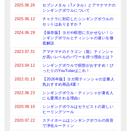
2025.06.26
セブンメタル（7メタル）とアマナマナの
ティンシャケース
シンギングボウルについて
2025.06.12
チャクラに対応したシンギングボウルの
チベット・真マントラ香
セットはありますか？
●
お香定期購入（ラクとくサブスク）
2024.06.29
【保存版】ヨガや瞑想に欠かせない！シ
ンギングボウルとティンシャの違いを徹
チベット高僧のオラクルカード
底解説
2023.07.31
アマナマナのドラゴン（龍）ティンシャ
ベル＆ドルジェ
が高いレベルのパワーを持つ理由とは？
2023.04.12
シンギングボウルで瞑想がおすすめ！ぴ
シンギングボウル入門本・CD
ったりのYouTubeはこれ！
アウトレット
2022.01.13
【2026年版】ヨガ用ティンシャの定番人
気おすすめ商品4選！
オリジナルグッズ
2022.06.23
シンギングボウル・ティンシャが著名人
にも愛用される理由♪
神々とつながるジュエリー
2020.09.10
シンギングボウルはセラピストの新しい
ヒーリングツール
ヒーリング・マンダラポスター
2020.07.22
ステイホームはシンギングボウルの倍音
ロゴステッカー・ポストカード各種
で浄化ルーティン