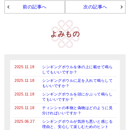
前の記事へ
次の記事へ
アマナマナのシンギングボウル
●
チベット・シンギングボウル
よみもの
●
新・鍛造スペシャル
●
マンダラ彫（黒・渋金）
人気の3点セット
2025.11.18
シンギングボウルを体の上に載せて鳴ら
お得なアマナマナ・セット
してもいいですか？
特大シンギングボウル・特殊柄
2025.11.18
シンギングボウルに足を入れて鳴らして
もいいですか？
スティック・マレット・リング（台座）
2025.11.18
シンギングボウルを頭にかぶって鳴らし
てもいいですか？
アマナマナのティンシャ
2025.11.18
ティンシャの本物と偽物はどのように見
分ければいいですか？
●
プレミアム・ティンシャ（L・M）
2025.06.27
シンギングボウルが気持ち悪いと感じる
●
ベーシック・ティンシャ（4種）
理由と、安心して楽しむためのヒント