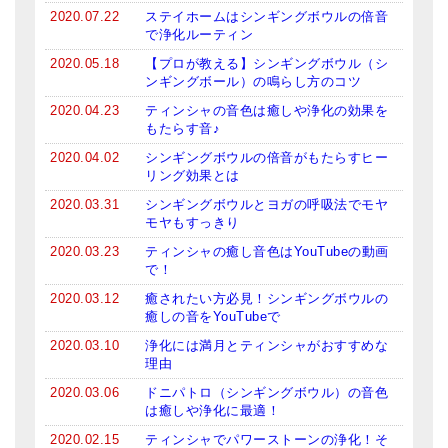
2020.07.22
ステイホームはシンギングボウルの倍音
亡命チベット人尼僧のお守り・チャーム
で浄化ルーティン
チベット・マントラ・ヒーリングCD
2020.05.18
【プロが教える】シンギングボウル（シ
ンギングボール）の鳴らし方のコツ
ギフトラッピング
2020.04.23
ティンシャの音色は癒しや浄化の効果を
もたらす音♪
シンギングボウル講座
2020.04.02
シンギングボウルの倍音がもたらすヒー
リング効果とは
●
初級講座
2020.03.31
シンギングボウルとヨガの呼吸法でモヤ
●
倍音呼吸法レッスン
モヤもすっきり
2020.03.23
ティンシャの癒し音色はYouTubeの動画
中級講座
で！
2020.03.12
癒されたい方必見！シンギングボウルの
上級講座
癒しの音をYouTubeで
ビギナー講師・養成講座
2020.03.10
浄化には満月とティンシャがおすすめな
理由
アマナマナとは
2020.03.06
ドニパトロ（シンギングボウル）の音色
は癒しや浄化に最適！
About Us
2020.02.15
ティンシャでパワーストーンの浄化！そ