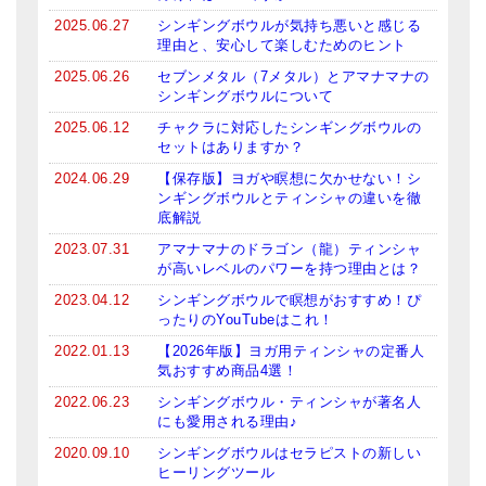
2025.06.27
シンギングボウルが気持ち悪いと感じる
ティンシャケース
理由と、安心して楽しむためのヒント
チベット・真マントラ香
2025.06.26
セブンメタル（7メタル）とアマナマナの
シンギングボウルについて
●
お香定期購入（ラクとくサブスク）
2025.06.12
チャクラに対応したシンギングボウルの
セットはありますか？
チベット高僧のオラクルカード
2024.06.29
【保存版】ヨガや瞑想に欠かせない！シ
ンギングボウルとティンシャの違いを徹
ベル＆ドルジェ
底解説
シンギングボウル入門本・CD
2023.07.31
アマナマナのドラゴン（龍）ティンシャ
が高いレベルのパワーを持つ理由とは？
アウトレット
2023.04.12
シンギングボウルで瞑想がおすすめ！ぴ
ったりのYouTubeはこれ！
オリジナルグッズ
2022.01.13
【2026年版】ヨガ用ティンシャの定番人
気おすすめ商品4選！
神々とつながるジュエリー
2022.06.23
シンギングボウル・ティンシャが著名人
ヒーリング・マンダラポスター
にも愛用される理由♪
2020.09.10
シンギングボウルはセラピストの新しい
ロゴステッカー・ポストカード各種
ヒーリングツール