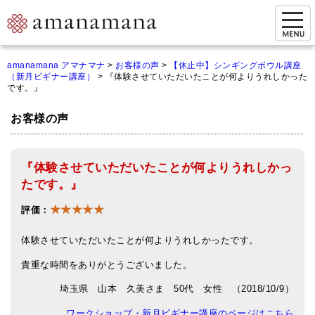
お問い合わせ
amanamana アマナマナ
>
お客様の声
>
【休止中】シンギングボウル講座
（新月ビギナー講座）
>
『体験させていただいたことが何よりうれしかった
マイページ
です。』
ご来店予約（実店舗）
お客様の声
ご来店&購入
『体験させていただいたことが何よりうれしかっ
オンライン相談&購入
たです。』
シンギングボウル講座
★★★★★
評価：
倍音呼吸法レッスン
体験させていただいたことが何よりうれしかったです。
オンラインショップ
貴重な時間をありがとうございました。
カートを見る
埼玉県 山本 久美さま 50代 女性 （2018/10/9）
商品一覧
ワークショップ・新月ビギナー講座のページはこちら