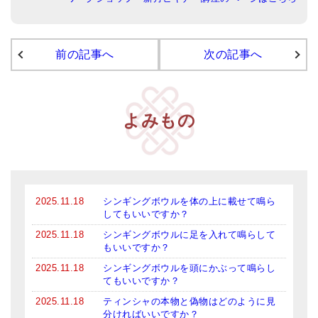
アマナマナのシンギングボウル
前の記事へ
次の記事へ
●
チベット・シンギングボウル
●
新・鍛造スペシャル
●
マンダラ彫（黒・渋金）
よみもの
人気の3点セット
お得なアマナマナ・セット
特大シンギングボウル・特殊柄
2025.11.18
シンギングボウルを体の上に載せて鳴ら
してもいいですか？
スティック・マレット・リング（台座）
2025.11.18
シンギングボウルに足を入れて鳴らして
もいいですか？
アマナマナのティンシャ
2025.11.18
シンギングボウルを頭にかぶって鳴らし
てもいいですか？
●
プレミアム・ティンシャ（L・M）
2025.11.18
ティンシャの本物と偽物はどのように見
●
ベーシック・ティンシャ（4種）
分ければいいですか？