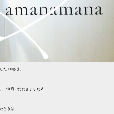
たY.Nさま。
、ご来店いただきました💕
たときは、