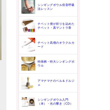
シンギングボウル倍音呼吸
法レッスン
チベット僧が祈りを込めた
チベット・真マントラ香
チベット高僧のオラクルカ
ード
特殊柄・特大シンギングボ
ウル
アマナマナのベル＆ドルジ
ェ
シンギングボウル入門
（本）・光の響き（CD）