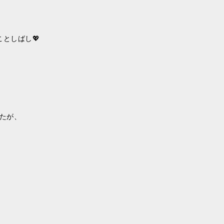
としばし💖
たが、