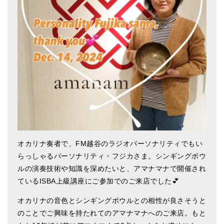
アマナマナのシンギングボウル
●
チベット・シンギングボウル
●
新・鍛造スペシャル
●
マンダラ彫（黒・渋金）
人気の3点セット
お得なアマナマナ・セット
特大シンギングボウル・特殊柄
オカリナ奏者で、FM越谷のラジオパーソナリティでもい
らっしゃるパーソナリティ・フジカさま。シンギングボウ
スティック・マレット・リング（台座）
ルの演奏技術や知識を深めたいと、アマナマナで開催され
アマナマナのティンシャ
ているISBA上級講座にご参加でのご来店でした💕
●
プレミアム・ティンシャ（L・M）
オカリナの音色とシンギングボウルとの相性が良さそうと
のことでご興味を持たれてのアマナマナへのご来店。もと
●
ベーシック・ティンシャ（4種）