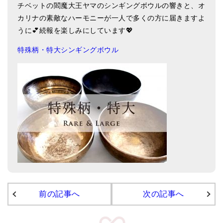
チベットの閻魔大王ヤマのシンギングボウルの響きと、オ
亡命チベット人尼僧のお守り・チャーム
カリナの素敵なハーモニーが一人で多くの方に届きますよ
チベット・マントラ・ヒーリングCD
うに💕続報を楽しみにしています💖
ギフトラッピング
特殊柄・特大シンギングボウル
シンギングボウル講座
●
初級講座
●
倍音呼吸法レッスン
中級講座
上級講座
ビギナー講師・養成講座
アマナマナとは
前の記事へ
次の記事へ
About Us