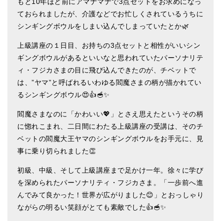
もと10年ほど前にアマナマナで3点セットをお求めになっ
ティンシャケース
ておられましたが、介護などでお忙しくされているうちに
シンギングボウルをしまい込んでしまっていたとか🌿
チベット・真マントラ香
上級講座の１日目、お持ちの3点セットと相性がいいシン
●
お香定期購入（ラクとくサブスク）
ギングボウルがあるといいなと思われていたパーソナリテ
ィ・フジカさまの目に飛び込んできたのが、チベットで
チベット高僧のオラクルカード
は、”ヤマ”と呼ばれるいわゆる閻魔さまの柄が描かれてい
ベル＆ドルジェ
るシンギングボウル😍👍🥣✨
シンギングボウル入門本・CD
閻魔さまなのに「かわいい💖」とさえ思えたというその柄
に惚れこまれ、二日間にわたる上級講座の受講は、そのチ
アウトレット
ベットの閻魔大王ヤマのシンギングボウルをお手元に、見
事に乗り切られました👏
オリジナルグッズ
初級、中級、そして上級講座まで足かけ一年。徐々に学び
神々とつながるジュエリー
を深められたパーソナリティ・フジカさま。「一歩前へ進
ヒーリング・マンダラポスター
んでみて良かった！世界が広がりました😊」とおっしゃり
ながらの明るい笑顔がとても素敵でした👍🥣✨
ロゴステッカー・ポストカード各種