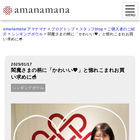
お問い合わせ
amanamana アマナマナ
>
ブログトップ
>
スタッフblog
>
ご購入者のご紹
介
>
シンギングボウル
>
閻魔さまの柄に「かわいい💖」と惚れこまれお買
マイページ
い求めに🥣
ご来店予約（実店舗）
ご来店&購入
2025/01/17
閻魔さまの柄に「かわいい💖」と惚れこまれお買
オンライン相談&購入
い求めに🥣
シンギングボウル
シンギングボウル講座
倍音呼吸法レッスン
オンラインショップ
カートを見る
商品一覧