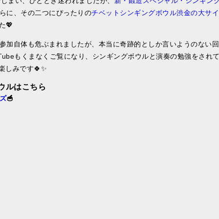
んでしまい、ひととき迷われましたが、
新・鍛造スペシャル・シンギン
らに、その二つにぴったりの
チベットシンギングボウル渋金の大サイ
た💖
参加自体も危ぶまれましたが、本当に奇跡的としか言いようのない回
Tubeもくまなくご覧になり、シンギングボウルと演奏の勉強をされ
楽しみです🍀✨
ウルはこちら
ズ
🥣