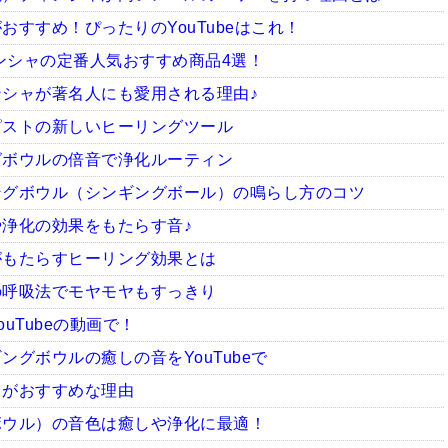
すすめ！ぴったりのYouTubeはこれ！
ィンシャの定番人気おすすめ商品4選！
シャが著名人にも愛用される理由♪
ピストの新しいヒーリングツール
グボウルの倍音で浄化ルーティン
ングボウル（シンギングボール）の鳴らし方のコツ
浄化の効果をもたらす音♪
がもたらすヒーリング効果とは
の呼吸法でモヤモヤもすっきり
uTubeの動画で！
グボウルの癒しの音をYouTubeで
ャがおすすめな理由
ボウル）の音色は癒しや浄化に最適！