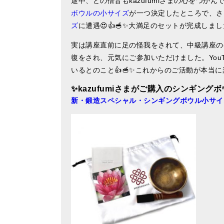
途中、どの倍音もkazufumiさまの心をつか
ボウルの小サイズ
が一つ決定したところで、さ
ズ
に遭遇😍👍🥣✨大満足のセットが完成しまし
実は講座直前に足の怪我をされて、中級講座の
復をされ、元気にご参加いただけました。You
いるとのこと👍🥣✨これからのご活動が本当に
✨kazufumi
さまがご購入のシンギングボ
新・鍛造スペシャル・シンギングボウル小サイ