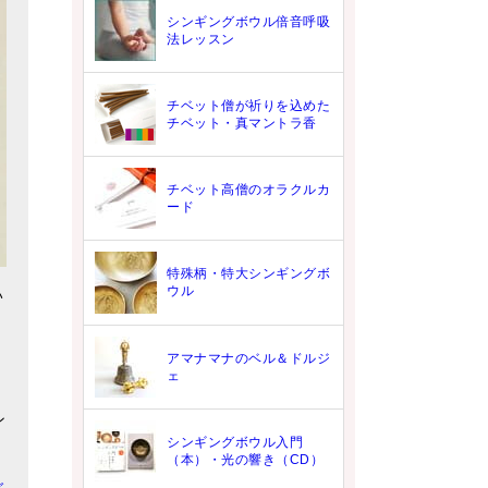
シンギングボウル倍音呼吸
法レッスン
チベット僧が祈りを込めた
チベット・真マントラ香
チベット高僧のオラクルカ
ード
特殊柄・特大シンギングボ
ウル
い
アマナマナのベル＆ドルジ
ェ
ン
シンギングボウル入門
（本）・光の響き（CD）