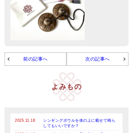
亡命チベット人尼僧のお守り・チャーム
チベット・マントラ・ヒーリングCD
ギフトラッピング
シンギングボウル講座
●
初級講座
前の記事へ
次の記事へ
●
倍音呼吸法レッスン
中級講座
よみもの
上級講座
ビギナー講師・養成講座
アマナマナとは
2025.11.18
シンギングボウルを体の上に載せて鳴ら
About Us
してもいいですか？