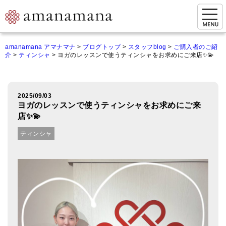
お問い合わせ
amanamana アマナマナ
>
ブログトップ
>
スタッフblog
>
ご購入者のご紹
介
>
ティンシャ
>
ヨガのレッスンで使うティンシャをお求めにご来店✨💫
マイページ
ご来店予約（実店舗）
2025/09/03
ご来店&購入
ヨガのレッスンで使うティンシャをお求めにご来
店✨💫
オンライン相談&購入
ティンシャ
シンギングボウル講座
倍音呼吸法レッスン
オンラインショップ
カートを見る
商品一覧