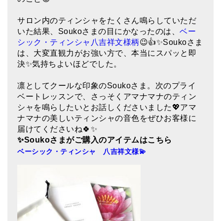
ティンシャケース
サロン内のティンシャをたくさん鳴らしていただ
いた結果、Soukoさまの目にかなったのは、
ベー
チベット・真マントラ香
シック・ティンシャ八吉祥文様柄
😉👍✨Soukoさま
は、大変直観力がお強い方で、本当にスパッと即
●
お香定期購入（ラクとくサブスク）
決✨気持ちよいほどでした。
チベット高僧のオラクルカード
凛としてクールな印象のSoukoさま。次のプライ
ベル＆ドルジェ
ベートレッスンで、さっそくアマナマナのティン
シャを鳴らしたいとお話しくださいました💖アマ
シンギングボウル入門本・CD
ナマナの美しいティンシャの音色をぜひお客様に
届けてくださいね🍀✨
アウトレット
✨Souko
さまがご購入のアイテムはこちら
ベーシック・ティンシャ 八吉祥文様💫
オリジナルグッズ
神々とつながるジュエリー
ヒーリング・マンダラポスター
ロゴステッカー・ポストカード各種