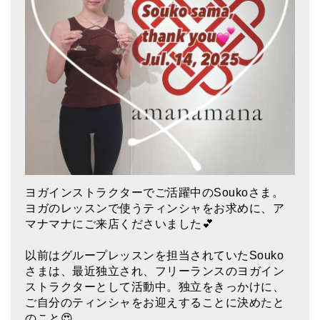
アマナマナのシンギングボウル
●
チベット・シンギングボウル
●
新・鍛造スペシャル
●
マンダラ彫（黒・渋金）
人気の3点セット
お得なアマナマナ・セット
ヨガインストラクターでご活躍中のSoukoさま。
特大シンギングボウル・特殊柄
ヨガのレッスンで使うティンシャをお求めに、ア
マナマナにご来店くださいました💕
スティック・マレット・リング（台座）
アマナマナのティンシャ
以前はグループレッスンを担当されていたSouko
さまは、最近独立され、フリーランスのヨガイン
●
プレミアム・ティンシャ（L・M）
ストラクターとして活動中。独立をきっかけに、
ご自分のティンシャをお迎えすることに決めたと
●
ベーシック・ティンシャ（4種）
のこと😍