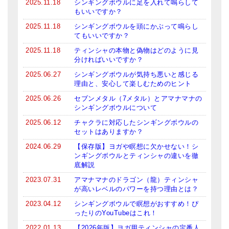
2025.11.18
シンギングボウルに足を入れて鳴らして
メールお便り登録
もいいですか？
LINEお友だち登録
2025.11.18
シンギングボウルを頭にかぶって鳴らし
てもいいですか？
お客様の声
2025.11.18
ティンシャの本物と偽物はどのように見
分ければいいですか？
ブログ
2025.06.27
シンギングボウルが気持ち悪いと感じる
理由と、安心して楽しむためのヒント
特商法の表記
2025.06.26
セブンメタル（7メタル）とアマナマナの
シンギングボウルについて
2025.06.12
チャクラに対応したシンギングボウルの
セットはありますか？
2024.06.29
【保存版】ヨガや瞑想に欠かせない！シ
ンギングボウルとティンシャの違いを徹
底解説
2023.07.31
アマナマナのドラゴン（龍）ティンシャ
が高いレベルのパワーを持つ理由とは？
2023.04.12
シンギングボウルで瞑想がおすすめ！ぴ
ったりのYouTubeはこれ！
2022.01.13
【2026年版】ヨガ用ティンシャの定番人