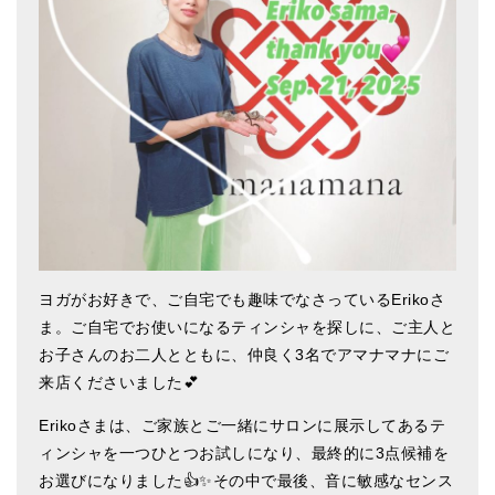
アマナマナのシンギングボウル
●
チベット・シンギングボウル
●
新・鍛造スペシャル
●
マンダラ彫（黒・渋金）
人気の3点セット
お得なアマナマナ・セット
ヨガがお好きで、ご自宅でも趣味でなさっているErikoさ
特大シンギングボウル・特殊柄
ま。ご自宅でお使いになるティンシャを探しに、ご主人と
スティック・マレット・リング（台座）
お子さんのお二人とともに、仲良く3名でアマナマナにご
来店くださいました💕
アマナマナのティンシャ
Erikoさまは、ご家族とご一緒にサロンに展示してあるテ
●
プレミアム・ティンシャ（L・M）
ィンシャを一つひとつお試しになり、最終的に3点候補を
お選びになりました👍✨その中で最後、音に敏感なセンス
●
ベーシック・ティンシャ（4種）