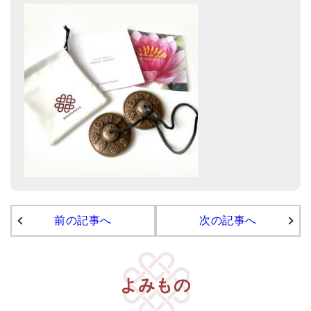
亡命チベット人尼僧のお守り・チャーム
チベット・マントラ・ヒーリングCD
ギフトラッピング
シンギングボウル講座
●
初級講座
●
倍音呼吸法レッスン
中級講座
上級講座
前の記事へ
次の記事へ
ビギナー講師・養成講座
アマナマナとは
よみもの
About Us