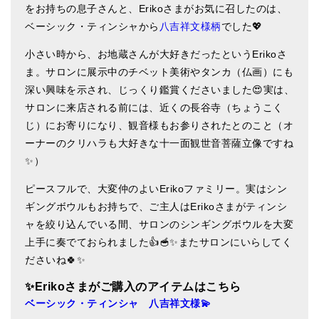
をお持ちの息子さんと、Erikoさまがお気に召したのは、
ティンシャケース
ベーシック・ティンシャから
八吉祥文様柄
でした💖
チベット・真マントラ香
小さい時から、お地蔵さんが大好きだったというErikoさ
ま。サロンに展示中のチベット美術やタンカ（仏画）にも
●
お香定期購入（ラクとくサブスク）
深い興味を示され、じっくり鑑賞くださいました😍実は、
チベット高僧のオラクルカード
サロンに来店される前には、近くの長谷寺（ちょうこく
じ）にお寄りになり、観音様もお参りされたとのこと（オ
ベル＆ドルジェ
ーナーのクリハラも大好きな十一面観世音菩薩立像ですね
✨）
シンギングボウル入門本・CD
ピースフルで、大変仲のよいErikoファミリー。実はシン
アウトレット
ギングボウルもお持ちで、ご主人はErikoさまがティンシ
オリジナルグッズ
ャを絞り込んでいる間、サロンのシンギングボウルを大変
上手に奏でておられました👍🥣✨またサロンにいらしてく
神々とつながるジュエリー
ださいね🍀✨
ヒーリング・マンダラポスター
✨Eriko
さまがご購入のアイテムはこちら
ベーシック・ティンシャ 八吉祥文様💫
ロゴステッカー・ポストカード各種