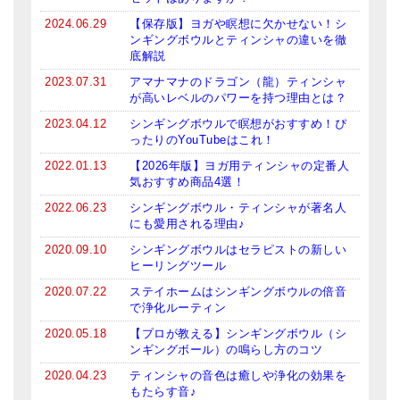
亡命チベット人尼僧のお守り・チャーム
2024.06.29
【保存版】ヨガや瞑想に欠かせない！シ
ンギングボウルとティンシャの違いを徹
チベット・マントラ・ヒーリングCD
底解説
2023.07.31
アマナマナのドラゴン（龍）ティンシャ
ギフトラッピング
が高いレベルのパワーを持つ理由とは？
2023.04.12
シンギングボウルで瞑想がおすすめ！ぴ
シンギングボウル講座
ったりのYouTubeはこれ！
●
初級講座
2022.01.13
【2026年版】ヨガ用ティンシャの定番人
気おすすめ商品4選！
●
倍音呼吸法レッスン
2022.06.23
シンギングボウル・ティンシャが著名人
にも愛用される理由♪
中級講座
2020.09.10
シンギングボウルはセラピストの新しい
ヒーリングツール
上級講座
2020.07.22
ステイホームはシンギングボウルの倍音
ビギナー講師・養成講座
で浄化ルーティン
2020.05.18
【プロが教える】シンギングボウル（シ
アマナマナとは
ンギングボール）の鳴らし方のコツ
About Us
2020.04.23
ティンシャの音色は癒しや浄化の効果を
もたらす音♪