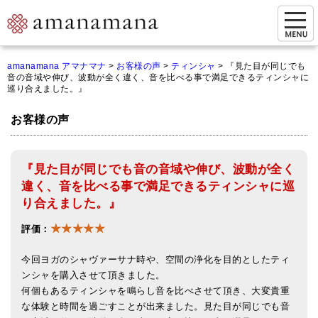
お問い合わせ
amanamana アマナマナ
>
お客様の声
>
ティンシャ
>
『見た目が同じでも
音の音域や伸び、波動が全く違く、音を比べる事で満足できるティンシャに
マイページ
巡り合えました。』
ご来店予約（実店舗）
お客様の声
ご来店&購入
『見た目が同じでも音の音域や伸び、波動が全く
オンライン相談&購入
違く、音を比べる事で満足できるティンシャに巡
シンギングボウル講座
り合えました。』
★★★★★
倍音呼吸法レッスン
評価：
オンラインショップ
今回ヨガのシャヴァーサナ時や、空間の浄化を目的としたティ
ンシャを購入させて頂きました。
カートを見る
何個もあるティンシャを鳴らし音を比べさせて頂き、大変貴重
な体験と時間を過ごすことが出来ました。見た目が同じでも音
商品一覧