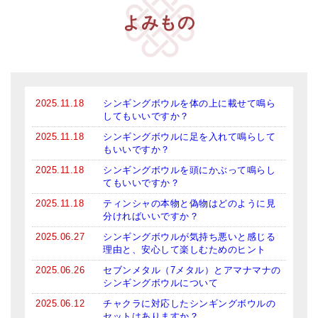
よみもの
ティンシャケース
チベット・真マントラ香
●
お香定期購入（ラクとくサブスク）
2025.11.18
シンギングボウルを体の上に載せて鳴ら
チベット高僧のオラクルカード
してもいいですか？
ベル＆ドルジェ
2025.11.18
シンギングボウルに足を入れて鳴らして
もいいですか？
シンギングボウル入門本・CD
2025.11.18
シンギングボウルを頭にかぶって鳴らし
てもいいですか？
アウトレット
2025.11.18
ティンシャの本物と偽物はどのように見
分ければいいですか？
オリジナルグッズ
2025.06.27
シンギングボウルが気持ち悪いと感じる
神々とつながるジュエリー
理由と、安心して楽しむためのヒント
2025.06.26
セブンメタル（7メタル）とアマナマナの
ヒーリング・マンダラポスター
シンギングボウルについて
2025.06.12
チャクラに対応したシンギングボウルの
ロゴステッカー・ポストカード各種
セットはありますか？