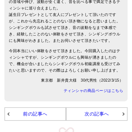
の音域や伸び、波動が全く違く、音を比べる事で満足できるテ
ィンシャに巡り合えました。
アマナマナのシンギングボウル
誕生日プレゼントとして友人にプレゼントして頂いたのです
が、これから先忘れることのない頂き物になると思いました。
●
チベット・シンギングボウル
シンギングボウルも試させて頂き、音の波動をなまで体感で
●
新・鍛造スペシャル
き、経験したことのない体験をさせて頂き、シンギングボウル
にも興味がわきました。またお伺いさせて頂きたいです。
●
マンダラ彫（黒・渋金）
今回本当にいい体験をさせて頂きました。今回購入したのはテ
ィンシャですが、シンギングボウルにも興味が湧きましたの
人気の3点セット
で、機会が合いましたらシンギングボウル初級講座も受けてみ
お得なアマナマナ・セット
たいと思いますので、その際はよろしくお願い申し上げます。
東京都 新井貴大様 30代男性（2022/3/15）
特大シンギングボウル・特殊柄
ティンシャの商品ページはこちら
スティック・マレット・リング（台座）
アマナマナのティンシャ
前の記事へ
次の記事へ
●
プレミアム・ティンシャ（L・M）
●
ベーシック・ティンシャ（4種）