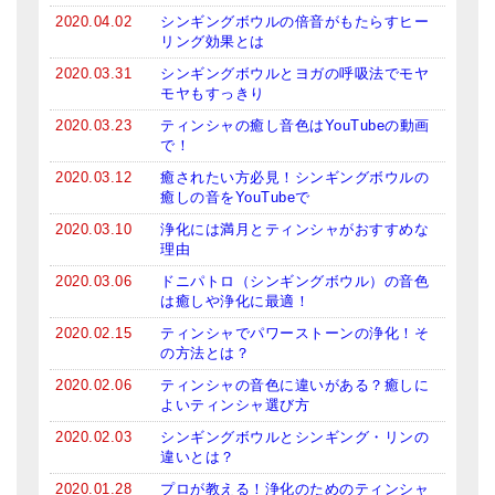
メールお便り登録
2020.04.02
シンギングボウルの倍音がもたらすヒー
リング効果とは
LINEお友だち登録
2020.03.31
シンギングボウルとヨガの呼吸法でモヤ
モヤもすっきり
お客様の声
2020.03.23
ティンシャの癒し音色はYouTubeの動画
で！
ブログ
2020.03.12
癒されたい方必見！シンギングボウルの
特商法の表記
癒しの音をYouTubeで
2020.03.10
浄化には満月とティンシャがおすすめな
理由
2020.03.06
ドニパトロ（シンギングボウル）の音色
は癒しや浄化に最適！
2020.02.15
ティンシャでパワーストーンの浄化！そ
の方法とは？
2020.02.06
ティンシャの音色に違いがある？癒しに
よいティンシャ選び方
2020.02.03
シンギングボウルとシンギング・リンの
違いとは？
2020.01.28
プロが教える！浄化のためのティンシャ