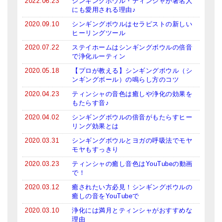
2022.06.23
シンギングボウル・ティンシャが著名人
亡命チベット人尼僧のお守り・チャーム
にも愛用される理由♪
2020.09.10
シンギングボウルはセラピストの新しい
チベット・マントラ・ヒーリングCD
ヒーリングツール
2020.07.22
ステイホームはシンギングボウルの倍音
ギフトラッピング
で浄化ルーティン
シンギングボウル講座
2020.05.18
【プロが教える】シンギングボウル（シ
ンギングボール）の鳴らし方のコツ
●
初級講座
2020.04.23
ティンシャの音色は癒しや浄化の効果を
もたらす音♪
●
倍音呼吸法レッスン
2020.04.02
シンギングボウルの倍音がもたらすヒー
リング効果とは
中級講座
2020.03.31
シンギングボウルとヨガの呼吸法でモヤ
上級講座
モヤもすっきり
2020.03.23
ティンシャの癒し音色はYouTubeの動画
ビギナー講師・養成講座
で！
2020.03.12
癒されたい方必見！シンギングボウルの
アマナマナとは
癒しの音をYouTubeで
About Us
2020.03.10
浄化には満月とティンシャがおすすめな
理由