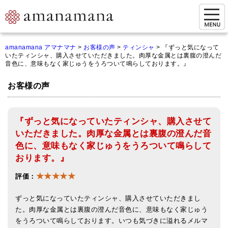
お問い合わせ
amanamana アマナマナ
>
お客様の声
>
ティンシャ
>
『ずっと気になって
いたティンシャ、購入させていただきました。肉厚な金属とは裏腹の澄んだ
マイページ
音色に、意味もなく家じゅうをうろついて鳴らしております。』
ご来店予約（実店舗）
お客様の声
ご来店&購入
『ずっと気になっていたティンシャ、購入させて
オンライン相談&購入
いただきました。肉厚な金属とは裏腹の澄んだ音
シンギングボウル講座
色に、意味もなく家じゅうをうろついて鳴らして
おります。』
倍音呼吸法レッスン
★★★★★
評価：
オンラインショップ
ずっと気になっていたティンシャ、購入させていただきまし
カートを見る
た。肉厚な金属とは裏腹の澄んだ音色に、意味もなく家じゅう
をうろついて鳴らしております。いつも気づきに溢れるメルマ
商品一覧