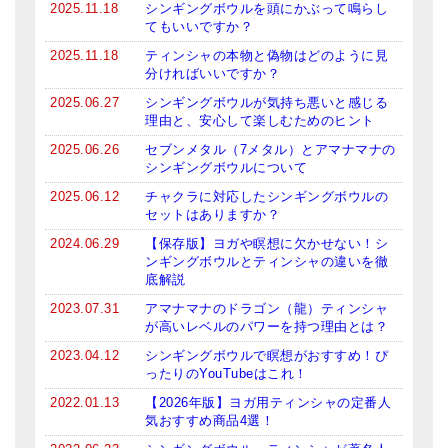
2025.11.18
シンギングボウルを頭にかぶって鳴らし
てもいいですか？
ティンシャケース
2025.11.18
ティンシャの本物と偽物はどのように見
チベット・真マントラ香
分ければいいですか？
2025.06.27
シンギングボウルが気持ち悪いと感じる
●
お香定期購入（ラクとくサブスク）
理由と、安心して楽しむためのヒント
チベット高僧のオラクルカード
2025.06.26
セブンメタル（7メタル）とアマナマナの
シンギングボウルについて
ベル＆ドルジェ
2025.06.12
チャクラに対応したシンギングボウルの
セットはありますか？
シンギングボウル入門本・CD
2024.06.29
【保存版】ヨガや瞑想に欠かせない！シ
ンギングボウルとティンシャの違いを徹
アウトレット
底解説
オリジナルグッズ
2023.07.31
アマナマナのドラゴン（龍）ティンシャ
が高いレベルのパワーを持つ理由とは？
神々とつながるジュエリー
2023.04.12
シンギングボウルで瞑想がおすすめ！ぴ
ったりのYouTubeはこれ！
ヒーリング・マンダラポスター
2022.01.13
【2026年版】ヨガ用ティンシャの定番人
気おすすめ商品4選！
ロゴステッカー・ポストカード各種