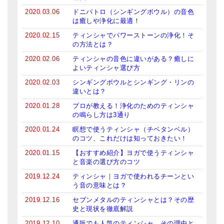
メールお便り登録
2020.03.06
ドニパトロ（シンギングボウル）の音色
は癒しや浄化に最適！
LINEお友だち登録
2020.02.15
ティンシャでパワーストーンの浄化！そ
の方法とは？
お客様の声
2020.02.06
ティンシャの音色に違いがある？癒しに
ブログ
よいティンシャ選び方
2020.02.03
シンギングボウルとシンギング・リンの
特商法の表記
違いとは？
2020.01.28
プロが教える！浄化のためのティンシャ
の鳴らし方は3通り
2020.01.24
瞑想で使うティンシャ（チベタンベル）
のコツ、これだけは知っておきたい！
2020.01.15
【おすすめ紹介】ヨガで使うティンシャ
と音楽の選び方のコツ
2019.12.24
ティンシャ｜ヨガで使われるチーンとい
う音の意味とは？
2019.12.16
セブンメタルのティンシャとは？その歴
史と現状を徹底解説
2019.12.10
通販でも人気のティンシャ。その理由と