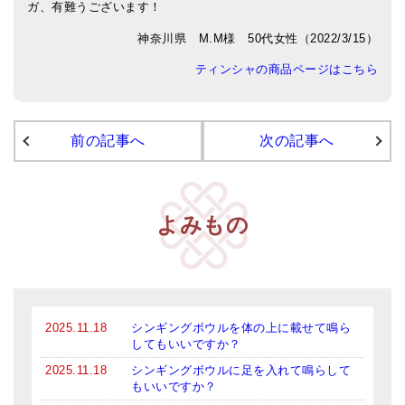
ガ、有難うございます！
アマナマナのシンギングボウル
神奈川県 M.M様 50代女性（2022/3/15）
●
チベット・シンギングボウル
ティンシャの商品ページはこちら
●
新・鍛造スペシャル
前の記事へ
次の記事へ
●
マンダラ彫（黒・渋金）
人気の3点セット
お得なアマナマナ・セット
よみもの
特大シンギングボウル・特殊柄
スティック・マレット・リング（台座）
アマナマナのティンシャ
2025.11.18
シンギングボウルを体の上に載せて鳴ら
してもいいですか？
●
プレミアム・ティンシャ（L・M）
2025.11.18
シンギングボウルに足を入れて鳴らして
もいいですか？
●
ベーシック・ティンシャ（4種）