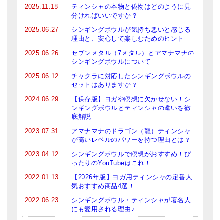
2025.11.18
ティンシャの本物と偽物はどのように見
ティンシャケース
分ければいいですか？
2025.06.27
シンギングボウルが気持ち悪いと感じる
チベット・真マントラ香
理由と、安心して楽しむためのヒント
●
お香定期購入（ラクとくサブスク）
2025.06.26
セブンメタル（7メタル）とアマナマナの
シンギングボウルについて
チベット高僧のオラクルカード
2025.06.12
チャクラに対応したシンギングボウルの
セットはありますか？
ベル＆ドルジェ
2024.06.29
【保存版】ヨガや瞑想に欠かせない！シ
ンギングボウルとティンシャの違いを徹
シンギングボウル入門本・CD
底解説
2023.07.31
アマナマナのドラゴン（龍）ティンシャ
アウトレット
が高いレベルのパワーを持つ理由とは？
オリジナルグッズ
2023.04.12
シンギングボウルで瞑想がおすすめ！ぴ
ったりのYouTubeはこれ！
神々とつながるジュエリー
2022.01.13
【2026年版】ヨガ用ティンシャの定番人
気おすすめ商品4選！
ヒーリング・マンダラポスター
2022.06.23
シンギングボウル・ティンシャが著名人
にも愛用される理由♪
ロゴステッカー・ポストカード各種