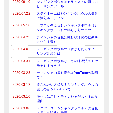
2020.09.10
シンギングボウルはセラピストの新しい
亡命チベット人尼僧のお守り・チャーム
ヒーリングツール
2020.07.22
ステイホームはシンギングボウルの倍音
チベット・マントラ・ヒーリングCD
で浄化ルーティン
ギフトラッピング
2020.05.18
【プロが教える】シンギングボウル（シ
ンギングボール）の鳴らし方のコツ
シンギングボウル講座
2020.04.23
ティンシャの音色は癒しや浄化の効果を
もたらす音♪
●
初級講座
2020.04.02
シンギングボウルの倍音がもたらすヒー
リング効果とは
●
倍音呼吸法レッスン
2020.03.31
シンギングボウルとヨガの呼吸法でモヤ
中級講座
モヤもすっきり
2020.03.23
ティンシャの癒し音色はYouTubeの動画
上級講座
で！
2020.03.12
癒されたい方必見！シンギングボウルの
ビギナー講師・養成講座
癒しの音をYouTubeで
アマナマナとは
2020.03.10
浄化には満月とティンシャがおすすめな
理由
About Us
2020.03.06
ドニパトロ（シンギングボウル）の音色
は癒しや浄化に最適！