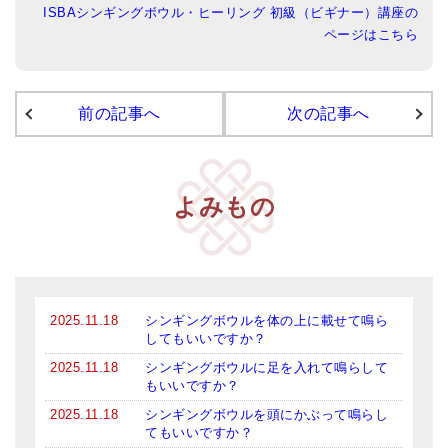
ISBAシンギングボウル・ヒーリング 初級（ビギナー）講座の
アマナマナのシンギングボウル
ページはこちら
●
チベット・シンギングボウル
前の記事へ
次の記事へ
●
新・鍛造スペシャル
●
マンダラ彫（黒・渋金）
人気の3点セット
よみもの
お得なアマナマナ・セット
特大シンギングボウル・特殊柄
スティック・マレット・リング（台座）
2025.11.18
シンギングボウルを体の上に載せて鳴ら
してもいいですか？
アマナマナのティンシャ
2025.11.18
シンギングボウルに足を入れて鳴らして
もいいですか？
●
プレミアム・ティンシャ（L・M）
2025.11.18
シンギングボウルを頭にかぶって鳴らし
てもいいですか？
●
ベーシック・ティンシャ（4種）