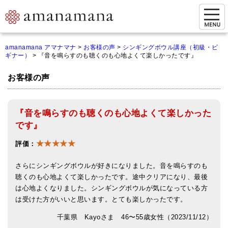
お問い合わせ
amanamana アマナマナ
>
お客様の声
>
シンギングボウル講座（初級・ビ
ギナー）
>
『音を鳴らすのも聴くのも心地よくて楽しかったです』
マイページ
お客様の声
ご来店予約（実店舗）
ご来店&購入
『音を鳴らすのも聴くのも心地よくて楽しかった
オンライン相談&購入
です』
★★★★★
シンギングボウル講座
評価：
倍音呼吸法レッスン
さらにシンギングボウルが好きになりました。音を鳴らすのも
聴くのも心地よくて楽しかったです。途中クリアになり、最後
オンラインショップ
は心地よくなりました。シンギングボウルが気になっている方
は受けた方がいいと思います。とても楽しかったです。
カートを見る
千葉県 Kayoさま 46〜55歳女性（2023/11/12）
商品一覧