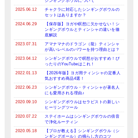
シンギングボウルについて
ティンシャケース
2025.06.12
チャクラに対応したシンギングボウルの
セットはありますか？
チベット・真マントラ香
2024.06.29
【保存版】ヨガや瞑想に欠かせない！シ
ンギングボウルとティンシャの違いを徹
●
お香定期購入（ラクとくサブスク）
底解説
2023.07.31
アマナマナのドラゴン（龍）ティンシャ
チベット高僧のオラクルカード
が高いレベルのパワーを持つ理由とは？
ベル＆ドルジェ
2023.04.12
シンギングボウルで瞑想がおすすめ！ぴ
ったりのYouTubeはこれ！
シンギングボウル入門本・CD
2022.01.13
【2026年版】ヨガ用ティンシャの定番人
気おすすめ商品4選！
アウトレット
2022.06.23
シンギングボウル・ティンシャが著名人
にも愛用される理由♪
オリジナルグッズ
2020.09.10
シンギングボウルはセラピストの新しい
神々とつながるジュエリー
ヒーリングツール
2020.07.22
ステイホームはシンギングボウルの倍音
ヒーリング・マンダラポスター
で浄化ルーティン
2020.05.18
【プロが教える】シンギングボウル（シ
ロゴステッカー・ポストカード各種
ンギングボール）の鳴らし方のコツ