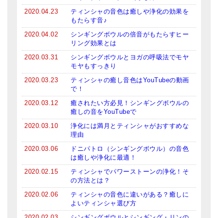
亡命チベット人尼僧のお守り・チャーム
2020.04.23
ティンシャの音色は癒しや浄化の効果を
もたらす音♪
チベット・マントラ・ヒーリングCD
2020.04.02
シンギングボウルの倍音がもたらすヒー
リング効果とは
ギフトラッピング
2020.03.31
シンギングボウルとヨガの呼吸法でモヤ
モヤもすっきり
シンギングボウル講座
2020.03.23
ティンシャの癒し音色はYouTubeの動画
●
初級講座
で！
2020.03.12
癒されたい方必見！シンギングボウルの
●
倍音呼吸法レッスン
癒しの音をYouTubeで
2020.03.10
浄化には満月とティンシャがおすすめな
中級講座
理由
上級講座
2020.03.06
ドニパトロ（シンギングボウル）の音色
は癒しや浄化に最適！
ビギナー講師・養成講座
2020.02.15
ティンシャでパワーストーンの浄化！そ
の方法とは？
アマナマナとは
2020.02.06
ティンシャの音色に違いがある？癒しに
よいティンシャ選び方
About Us
2020.02.03
シンギングボウルとシンギング・リンの