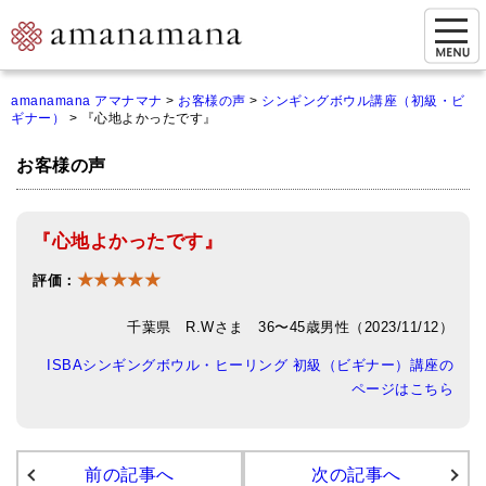
お問い合わせ
amanamana アマナマナ
>
お客様の声
>
シンギングボウル講座（初級・ビ
ギナー）
>
『心地よかったです』
マイページ
お客様の声
ご来店予約（実店舗）
ご来店&購入
『心地よかったです』
オンライン相談&購入
★★★★★
評価：
シンギングボウル講座
千葉県 R.Wさま 36〜45歳男性（2023/11/12）
倍音呼吸法レッスン
ISBAシンギングボウル・ヒーリング 初級（ビギナー）講座の
ページはこちら
オンラインショップ
カートを見る
前の記事へ
次の記事へ
商品一覧