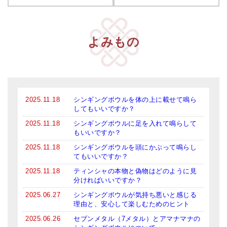
アマナマナのシンギングボウル
●
チベット・シンギングボウル
よみもの
●
新・鍛造スペシャル
●
マンダラ彫（黒・渋金）
人気の3点セット
2025.11.18
シンギングボウルを体の上に載せて鳴ら
してもいいですか？
お得なアマナマナ・セット
2025.11.18
シンギングボウルに足を入れて鳴らして
もいいですか？
特大シンギングボウル・特殊柄
2025.11.18
シンギングボウルを頭にかぶって鳴らし
てもいいですか？
スティック・マレット・リング（台座）
2025.11.18
ティンシャの本物と偽物はどのように見
分ければいいですか？
アマナマナのティンシャ
2025.06.27
シンギングボウルが気持ち悪いと感じる
●
プレミアム・ティンシャ（L・M）
理由と、安心して楽しむためのヒント
2025.06.26
セブンメタル（7メタル）とアマナマナの
●
ベーシック・ティンシャ（4種）