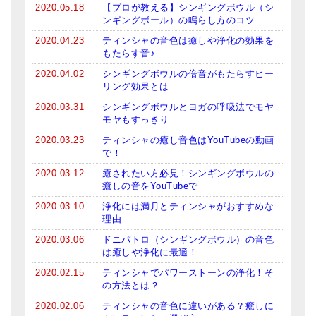
2020.05.18
【プロが教える】シンギングボウル（シ
亡命チベット人尼僧のお守り・チャーム
ンギングボール）の鳴らし方のコツ
2020.04.23
ティンシャの音色は癒しや浄化の効果を
チベット・マントラ・ヒーリングCD
もたらす音♪
ギフトラッピング
2020.04.02
シンギングボウルの倍音がもたらすヒー
リング効果とは
シンギングボウル講座
2020.03.31
シンギングボウルとヨガの呼吸法でモヤ
モヤもすっきり
●
初級講座
2020.03.23
ティンシャの癒し音色はYouTubeの動画
で！
●
倍音呼吸法レッスン
2020.03.12
癒されたい方必見！シンギングボウルの
中級講座
癒しの音をYouTubeで
2020.03.10
浄化には満月とティンシャがおすすめな
上級講座
理由
ビギナー講師・養成講座
2020.03.06
ドニパトロ（シンギングボウル）の音色
は癒しや浄化に最適！
アマナマナとは
2020.02.15
ティンシャでパワーストーンの浄化！そ
の方法とは？
About Us
2020.02.06
ティンシャの音色に違いがある？癒しに