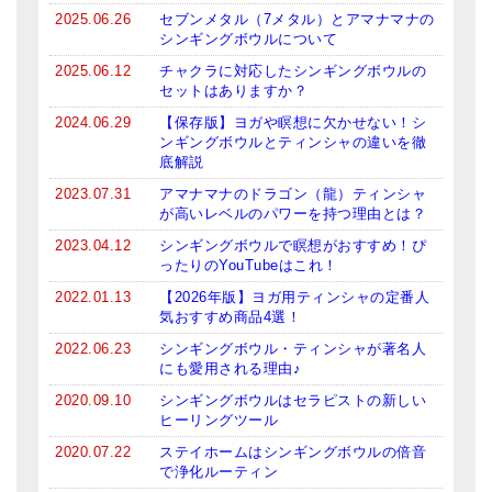
2025.06.26
セブンメタル（7メタル）とアマナマナの
ティンシャケース
シンギングボウルについて
2025.06.12
チャクラに対応したシンギングボウルの
チベット・真マントラ香
セットはありますか？
●
お香定期購入（ラクとくサブスク）
2024.06.29
【保存版】ヨガや瞑想に欠かせない！シ
ンギングボウルとティンシャの違いを徹
チベット高僧のオラクルカード
底解説
2023.07.31
アマナマナのドラゴン（龍）ティンシャ
ベル＆ドルジェ
が高いレベルのパワーを持つ理由とは？
2023.04.12
シンギングボウルで瞑想がおすすめ！ぴ
シンギングボウル入門本・CD
ったりのYouTubeはこれ！
アウトレット
2022.01.13
【2026年版】ヨガ用ティンシャの定番人
気おすすめ商品4選！
オリジナルグッズ
2022.06.23
シンギングボウル・ティンシャが著名人
にも愛用される理由♪
神々とつながるジュエリー
2020.09.10
シンギングボウルはセラピストの新しい
ヒーリングツール
ヒーリング・マンダラポスター
2020.07.22
ステイホームはシンギングボウルの倍音
ロゴステッカー・ポストカード各種
で浄化ルーティン