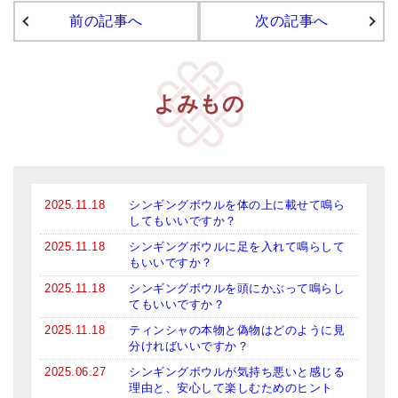
前の記事へ
次の記事へ
アマナマナのシンギングボウル
●
チベット・シンギングボウル
よみもの
●
新・鍛造スペシャル
●
マンダラ彫（黒・渋金）
人気の3点セット
2025.11.18
シンギングボウルを体の上に載せて鳴ら
お得なアマナマナ・セット
してもいいですか？
特大シンギングボウル・特殊柄
2025.11.18
シンギングボウルに足を入れて鳴らして
もいいですか？
スティック・マレット・リング（台座）
2025.11.18
シンギングボウルを頭にかぶって鳴らし
てもいいですか？
アマナマナのティンシャ
2025.11.18
ティンシャの本物と偽物はどのように見
分ければいいですか？
●
プレミアム・ティンシャ（L・M）
2025.06.27
シンギングボウルが気持ち悪いと感じる
●
ベーシック・ティンシャ（4種）
理由と、安心して楽しむためのヒント