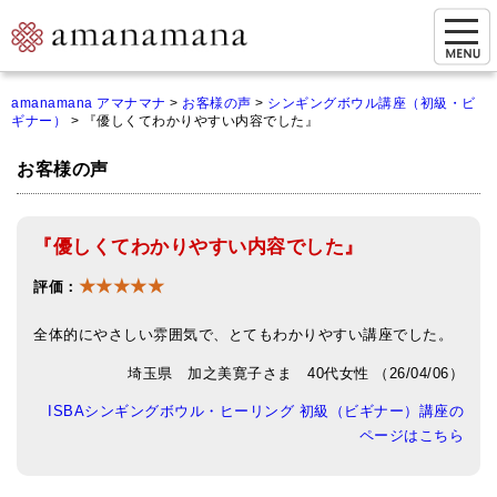
お問い合わせ
amanamana アマナマナ
>
お客様の声
>
シンギングボウル講座（初級・ビ
ギナー）
>
『優しくてわかりやすい内容でした』
マイページ
お客様の声
ご来店予約（実店舗）
ご来店&購入
『優しくてわかりやすい内容でした』
オンライン相談&購入
★★★★★
評価：
シンギングボウル講座
全体的にやさしい雰囲気で、とてもわかりやすい講座でした。
倍音呼吸法レッスン
埼玉県 加之美寛子さま 40代女性 （26/04/06）
オンラインショップ
ISBAシンギングボウル・ヒーリング 初級（ビギナー）講座の
ページはこちら
カートを見る
商品一覧