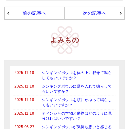
アマナマナのシンギングボウル
前の記事へ
次の記事へ
●
チベット・シンギングボウル
●
新・鍛造スペシャル
よみもの
●
マンダラ彫（黒・渋金）
人気の3点セット
お得なアマナマナ・セット
2025.11.18
シンギングボウルを体の上に載せて鳴ら
してもいいですか？
特大シンギングボウル・特殊柄
2025.11.18
シンギングボウルに足を入れて鳴らして
スティック・マレット・リング（台座）
もいいですか？
2025.11.18
シンギングボウルを頭にかぶって鳴らし
アマナマナのティンシャ
てもいいですか？
2025.11.18
ティンシャの本物と偽物はどのように見
●
プレミアム・ティンシャ（L・M）
分ければいいですか？
●
ベーシック・ティンシャ（4種）
2025.06.27
シンギングボウルが気持ち悪いと感じる