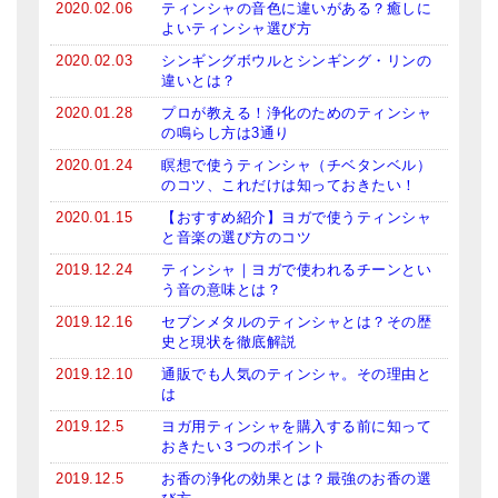
2020.02.06
ティンシャの音色に違いがある？癒しに
メールお便り登録
よいティンシャ選び方
LINEお友だち登録
2020.02.03
シンギングボウルとシンギング・リンの
違いとは？
お客様の声
2020.01.28
プロが教える！浄化のためのティンシャ
の鳴らし方は3通り
ブログ
2020.01.24
瞑想で使うティンシャ（チベタンベル）
のコツ、これだけは知っておきたい！
特商法の表記
2020.01.15
【おすすめ紹介】ヨガで使うティンシャ
と音楽の選び方のコツ
2019.12.24
ティンシャ｜ヨガで使われるチーンとい
う音の意味とは？
2019.12.16
セブンメタルのティンシャとは？その歴
史と現状を徹底解説
2019.12.10
通販でも人気のティンシャ。その理由と
は
2019.12.5
ヨガ用ティンシャを購入する前に知って
おきたい３つのポイント
2019.12.5
お香の浄化の効果とは？最強のお香の選