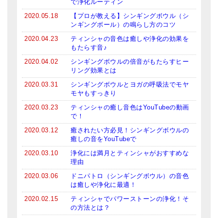
で浄化ルーティン
亡命チベット人尼僧のお守り・チャーム
2020.05.18
【プロが教える】シンギングボウル（シ
ンギングボール）の鳴らし方のコツ
チベット・マントラ・ヒーリングCD
2020.04.23
ティンシャの音色は癒しや浄化の効果を
もたらす音♪
ギフトラッピング
2020.04.02
シンギングボウルの倍音がもたらすヒー
シンギングボウル講座
リング効果とは
2020.03.31
シンギングボウルとヨガの呼吸法でモヤ
●
初級講座
モヤもすっきり
●
倍音呼吸法レッスン
2020.03.23
ティンシャの癒し音色はYouTubeの動画
で！
中級講座
2020.03.12
癒されたい方必見！シンギングボウルの
癒しの音をYouTubeで
上級講座
2020.03.10
浄化には満月とティンシャがおすすめな
理由
ビギナー講師・養成講座
2020.03.06
ドニパトロ（シンギングボウル）の音色
アマナマナとは
は癒しや浄化に最適！
2020.02.15
ティンシャでパワーストーンの浄化！そ
About Us
の方法とは？