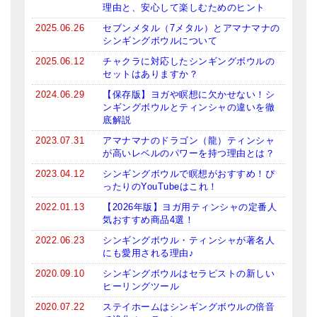
理由と、安心して楽しむためのヒント
ティンシャケース
2025.06.26
セブンメタル（7メタル）とアマナマナの
シンギングボウルについて
チベット・真マントラ香
2025.06.12
チャクラに対応したシンギングボウルの
セットはありますか？
●
お香定期購入（ラクとくサブスク）
2024.06.29
【保存版】ヨガや瞑想に欠かせない！シ
チベット高僧のオラクルカード
ンギングボウルとティンシャの違いを徹
底解説
ベル＆ドルジェ
2023.07.31
アマナマナのドラゴン（龍）ティンシャ
が高いレベルのパワーを持つ理由とは？
シンギングボウル入門本・CD
2023.04.12
シンギングボウルで瞑想がおすすめ！ぴ
ったりのYouTubeはこれ！
アウトレット
2022.01.13
【2026年版】ヨガ用ティンシャの定番人
オリジナルグッズ
気おすすめ商品4選！
2022.06.23
シンギングボウル・ティンシャが著名人
神々とつながるジュエリー
にも愛用される理由♪
2020.09.10
シンギングボウルはセラピストの新しい
ヒーリング・マンダラポスター
ヒーリングツール
ロゴステッカー・ポストカード各種
2020.07.22
ステイホームはシンギングボウルの倍音