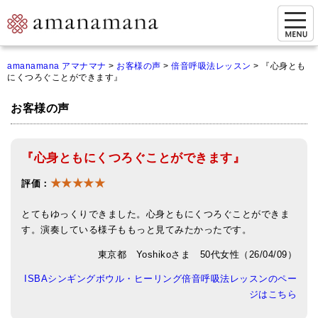
お問い合わせ
amanamana アマナマナ
>
お客様の声
>
倍音呼吸法レッスン
>
『心身とも
にくつろぐことができます』
マイページ
お客様の声
ご来店予約（実店舗）
ご来店&購入
『心身ともにくつろぐことができます』
オンライン相談&購入
★★★★★
評価：
シンギングボウル講座
とてもゆっくりできました。心身ともにくつろぐことができま
倍音呼吸法レッスン
す。演奏している様子ももっと見てみたかったです。
東京都 Yoshikoさま 50代女性（26/04/09）
オンラインショップ
ISBAシンギングボウル・ヒーリング倍音呼吸法レッスンのペー
カートを見る
ジはこちら
商品一覧