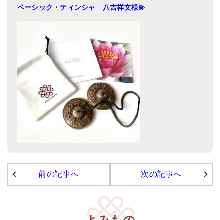
ベーシック・ティンシャ 八吉祥文様💫
亡命チベット人尼僧のお守り・チャーム
チベット・マントラ・ヒーリングCD
ギフトラッピング
シンギングボウル講座
●
初級講座
●
倍音呼吸法レッスン
中級講座
上級講座
ビギナー講師・養成講座
前の記事へ
次の記事へ
アマナマナとは
About Us
よみもの