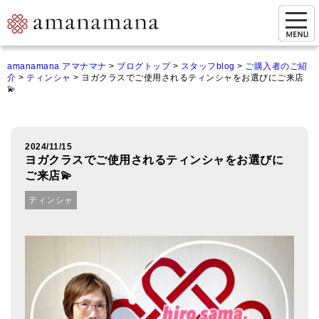
お問い合わせ
amanamana アマナマナ
>
ブログトップ
>
スタッフblog
>
ご購入者のご紹
介
>
ティンシャ
>
ヨガクラスでご使用されるティンシャをお選びにご来店
マイページ
💫
ご来店予約（実店舗）
ご来店&購入
2024/11/15
ヨガクラスでご使用されるティンシャをお選びに
オンライン相談&購入
ご来店💫
ティンシャ
シンギングボウル講座
倍音呼吸法レッスン
オンラインショップ
カートを見る
商品一覧