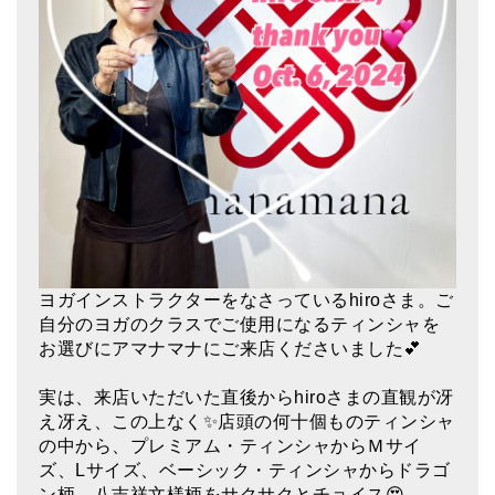
アマナマナのシンギングボウル
●
チベット・シンギングボウル
●
新・鍛造スペシャル
●
マンダラ彫（黒・渋金）
人気の3点セット
お得なアマナマナ・セット
ヨガインストラクターをなさっているhiroさま。ご
特大シンギングボウル・特殊柄
自分のヨガのクラスでご使用になるティンシャを
お選びにアマナマナにご来店くださいました💕
スティック・マレット・リング（台座）
アマナマナのティンシャ
実は、来店いただいた直後からhiroさまの直観が冴
え冴え、この上なく✨店頭の何十個ものティンシャ
●
プレミアム・ティンシャ（L・M）
の中から、プレミアム・ティンシャからＭサイ
ズ、Lサイズ、ベーシック・ティンシャからドラゴ
●
ベーシック・ティンシャ（4種）
ン柄、八吉祥文様柄をサクサクとチョイス😍