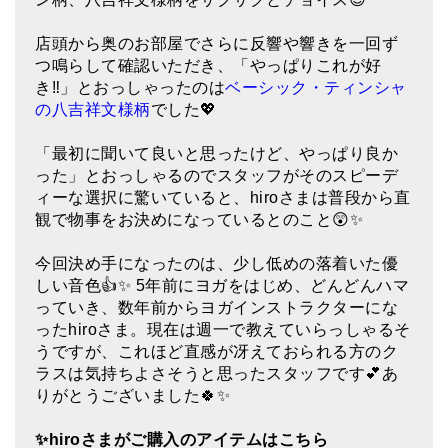
ティンシャケース
店頭から奥のお部屋でさらに反響や響きを一回ず
つ鳴らして確認いただき、「やっぱりこれが好
チベット・真マントラ香
き‼」とおっしゃったのは
ベーシック・ティンシャ
●
お香定期購入（ラクとくサブスク）
の八吉祥文様柄
でした💖
チベット高僧のオラクルカード
「最初に聞いて良いと思ったけど、やっぱり良か
った」とおっしゃるのでスタッフがそのスピーデ
ベル＆ドルジェ
ィーな選択に驚いていると、hiroさまは普段から直
観で物事をお決めになっているとのこと😲✨
シンギングボウル入門本・CD
今回決め手になったのは、少し低めの落着いた優
アウトレット
しい音色👍✨ 5年前にヨガをはじめ、どんどんハマ
っていき、数年前からヨガインストラクターにな
オリジナルグッズ
ったhiroさま。現在は週一で教えていらっしゃるそ
神々とつながるジュエリー
うですが、これほど直感が冴えておられる方のク
ラスは気持ちよさそうと思ったスタッフです💕あ
ヒーリング・マンダラポスター
りがとうございました🍀✨
ロゴステッカー・ポストカード各種
✨hiro
さまがご購入のアイテムはこちら