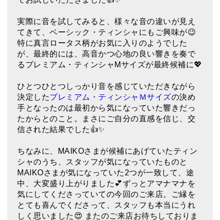
ティンシャケース
実際に音を試してみると、様々な音の違いが見え
てきて、ベーシック・ティンシャにもご興味が😉
チベット・真マントラ香
特に真言ロータス柄がお気に入りのようでした
●
お香定期購入（ラクとくサブスク）
が、最終的には、高音かつ心地の良い響きを奏で
るプレミアム・ティンシャMサイズが最終候補に💖
チベット高僧のオラクルカード
ひとつひとつしっかり音を感じていただきながら
ベル＆ドルジェ
決定した
プレミアム・ティンシャＭサイズ
の決め
手となったのは最初から気になっていた響きだっ
シンギングボウル入門本・CD
たからとのこと。まさにご自分の直感を信じ、交
信された結果でした👍✨
アウトレット
ちなみに、MAIKOさまが候補にあげていたティン
オリジナルグッズ
シャのうち、スタッフが気になっていたものと
神々とつながるジュエリー
MAIKOさまが気になっていた2つが一致して、途
中、大変盛り上がりました💕ずっとアマナマナを
ヒーリング・マンダラポスター
気にしてくださっていての今回のご来店。ご縁を
とても喜んでくださって、スタッフも本当にうれ
ロゴステッカー・ポストカード各種
しく思いました😍 またのご来店お待ちしておりま