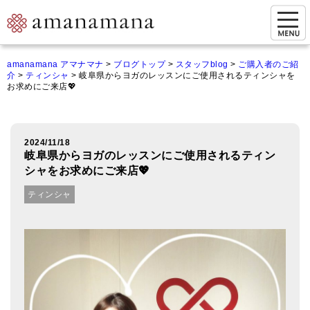
お問い合わせ
amanamana アマナマナ
>
ブログトップ
>
スタッフblog
>
ご購入者のご紹
介
>
ティンシャ
>
岐阜県からヨガのレッスンにご使用されるティンシャを
マイページ
お求めにご来店💖
ご来店予約（実店舗）
ご来店&購入
2024/11/18
岐阜県からヨガのレッスンにご使用されるティン
オンライン相談&購入
シャをお求めにご来店💖
ティンシャ
シンギングボウル講座
倍音呼吸法レッスン
オンラインショップ
カートを見る
商品一覧