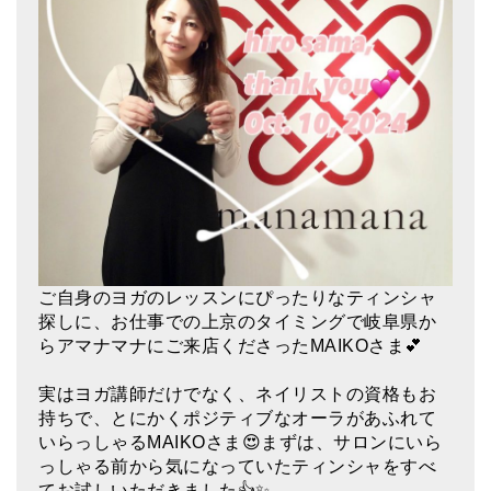
アマナマナのシンギングボウル
●
チベット・シンギングボウル
●
新・鍛造スペシャル
●
マンダラ彫（黒・渋金）
人気の3点セット
お得なアマナマナ・セット
ご自身のヨガのレッスンにぴったりなティンシャ
特大シンギングボウル・特殊柄
探しに、お仕事での上京のタイミングで岐阜県か
らアマナマナにご来店くださったMAIKOさま💕
スティック・マレット・リング（台座）
アマナマナのティンシャ
実はヨガ講師だけでなく、ネイリストの資格もお
持ちで、とにかくポジティブなオーラがあふれて
●
プレミアム・ティンシャ（L・M）
いらっしゃるMAIKOさま😍まずは、サロンにいら
っしゃる前から気になっていたティンシャをすべ
●
ベーシック・ティンシャ（4種）
てお試しいただきました👍✨