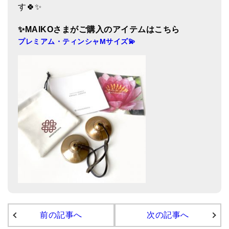
す🍀✨
亡命チベット人尼僧のお守り・チャーム
✨MAIKO
さまがご購入のアイテムはこちら
チベット・マントラ・ヒーリングCD
プレミアム・ティンシャMサイズ💫
ギフトラッピング
シンギングボウル講座
●
初級講座
●
倍音呼吸法レッスン
中級講座
上級講座
ビギナー講師・養成講座
アマナマナとは
About Us
前の記事へ
次の記事へ