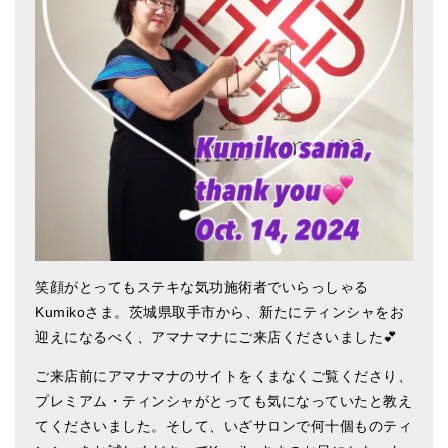
アマナマナのシンギングボウル
●
チベット・シンギングボウル
●
新・鍛造スペシャル
●
マンダラ彫（黒・渋金）
人気の3点セット
お得なアマナマナ・セット
特大シンギングボウル・特殊柄
笑顔がとってもステキな気功施術者でいらっしゃる
Kumikoさま。茨城県取手市から、新たにティンシャをお
スティック・マレット・リング（台座）
迎えになるべく、アマナマナにご来店くださいました💕
アマナマナのティンシャ
ご来店前にアマナマナのサイトをくまなくご覧くださり、
●
プレミアム・ティンシャ（L・M）
プレミアム・ティンシャがとっても気になっていたと教え
てくださいました。そして、いざサロンで何十個ものティ
●
ベーシック・ティンシャ（4種）