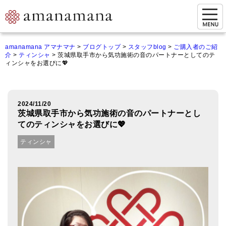
お問い合わせ
amanamana アマナマナ
>
ブログトップ
>
スタッフblog
>
ご購入者のご紹
介
>
ティンシャ
>
茨城県取手市から気功施術の音のパートナーとしてのテ
マイページ
ィンシャをお選びに💖
ご来店予約（実店舗）
ご来店&購入
2024/11/20
茨城県取手市から気功施術の音のパートナーとし
オンライン相談&購入
てのティンシャをお選びに💖
ティンシャ
シンギングボウル講座
倍音呼吸法レッスン
オンラインショップ
カートを見る
商品一覧