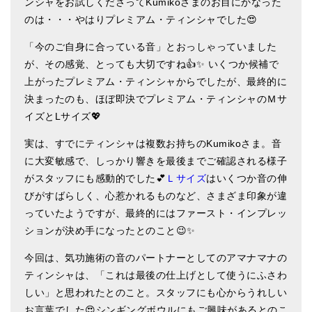
ンシャをお試しくださってKumikoさまのお目にかなった
ティンシャケース
のは・・・やはりプレミアム・ティンシャでした😍
「今のご自身に合っている音」とおっしゃっていました
チベット・真マントラ香
が、その感覚、とっても大切ですね👍✨ いくつか候補で
●
お香定期購入（ラクとくサブスク）
上がったプレミアム・ティンシャからでしたが、最終的に
決まったのも、ほぼ即決でプレミアム・ティンシャのＭサ
チベット高僧のオラクルカード
イズとLサイズ💖
ベル＆ドルジェ
実は、すでにティンシャは複数お持ちのKumikoさま。音
シンギングボウル入門本・CD
に大変敏感で、しっかり響きを最後までご確認される様子
がスタッフにも感動的でした💕
Ｌサイズ
はいくつか音の伸
アウトレット
びがすばらしく、心惹かれるものなど、さまざま印象が違
っていたようですが、最終的にはファースト・インプレッ
オリジナルグッズ
ションが決め手になったとのこと😉✨
神々とつながるジュエリー
今回は、気功施術の音のパートナーとしてのアマナマナの
ヒーリング・マンダラポスター
ティンシャは、「これは最後の仕上げとして使うにふさわ
しい」と思われたとのこと。スタッフにも心からうれしい
ロゴステッカー・ポストカード各種
お言葉でした😍シンギングボウルにもご興味があるとのこ