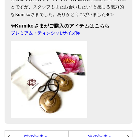
亡命チベット人尼僧のお守り・チャーム
とですが、スタッフもまたお会いしたい‼と感じる魅力的
なKumikoさまでした。ありがとうございました🍀✨
チベット・マントラ・ヒーリングCD
✨Kumiko
さまがご購入のアイテムはこちら
ギフトラッピング
プレミアム・ティンシャLサイズ💫
シンギングボウル講座
●
初級講座
●
倍音呼吸法レッスン
中級講座
上級講座
ビギナー講師・養成講座
アマナマナとは
About Us
前の記事へ
次の記事へ