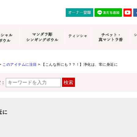
>
このアイテムに注目
>
【こんな所にも？？！】浄化は、常に身近に
索：
検索
近に