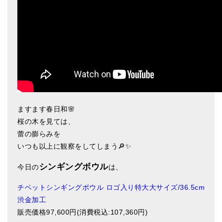
アマナマナのシンギングボウル
●
チベット・シンギングボウル
●
新・鍛造スペシャル
●
マンダラ彫（黒・渋金）
人気の3点セット
ますます春日和🌸
お得なアマナマナ・セット
桜の木を見ては、
蕾の膨らみを
特大シンギングボウル・特殊柄
いつも以上に観察をしてしまう🔎✨
スティック・マレット・リング（台座）
シンギングボウル
今日の
は、
アマナマナのティンシャ
チベットシンギングボウル ロゴ入り特大大サイズ/36.5cm
●
プレミアム・ティンシャ（L・M）
渋金加工
販売価格97,600円(消費税込:107,360円)
●
ベーシック・ティンシャ（4種）