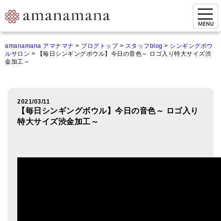
お問い合わせ
amanamana アマナマナ
>
ブログトップ
>
スタッフblog
>
シンギングボウ
ルサロン
>
【毎日シンギングボウル】今日の音色～ ロゴ入り特大サイズ渋
マイページ
金加工～
ご来店予約（実店舗）
ご来店&購入
2021/03/11
【毎日シンギングボウル】今日の音色～ ロゴ入り
オンライン相談&購入
特大サイズ渋金加工～
シンギングボウル講座
倍音呼吸法レッスン
オンラインショップ
カートを見る
商品一覧