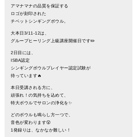
アマナマナの品質を保証する
ティンシャケース
ロゴが刻印された
チベット・真マントラ香
チベットシンギングボウル。
●
お香定期購入（ラクとくサブスク）
大本日3/11-12は、
グループヒーリング上級講座開催日です✏️
チベット高僧のオラクルカード
2日目には、
ベル＆ドルジェ
ISBA認定
シンギングボウルプレイヤー認定試験が
シンギングボウル入門本・CD
待っています🔥
アウトレット
本日受講される方に、
オリジナルグッズ
頑張れ！の気持ちを込めて、
特大ボウルでサロンの浄化を✨
神々とつながるジュエリー
どのボウルも鳴らし方一つで、
ヒーリング・マンダラポスター
音色が変わります😲
1発録りは、なかなか難しい！
ロゴステッカー・ポストカード各種