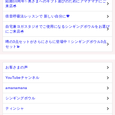
結婚10周年✨奥さまへのギフト選びのためにアマナマナにご
来店🥣
倍音呼吸法レッスンで 新しい自分に💖
自宅兼ヨガスタジオでご使用になるシンギングボウルをお選び
にご来店🥣
噂の3点セットがさらにさらに登場中！シンギングボウル3点
セット💫
お客さまの声
YouTubeチャンネル
amanamana
シンギングボウル
ティンシャ