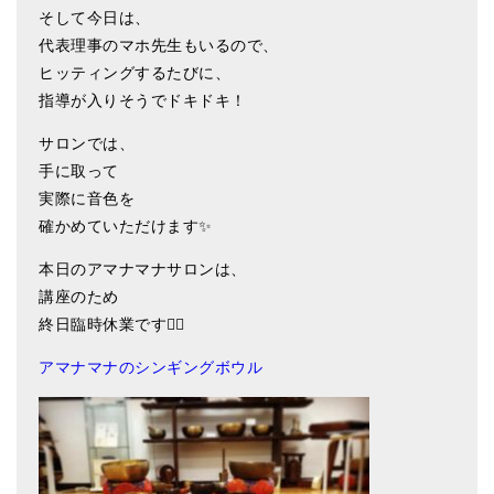
そして今日は、
亡命チベット人尼僧のお守り・チャーム
代表理事のマホ先生もいるので、
チベット・マントラ・ヒーリングCD
ヒッティングするたびに、
指導が入りそうでドキドキ！
ギフトラッピング
サロンでは、
シンギングボウル講座
手に取って
●
初級講座
実際に音色を
確かめていただけます✨
●
倍音呼吸法レッスン
本日のアマナマナサロンは、
中級講座
講座のため
終日臨時休業です🙇‍♀️
上級講座
アマナマナのシンギングボウル
ビギナー講師・養成講座
アマナマナとは
About Us