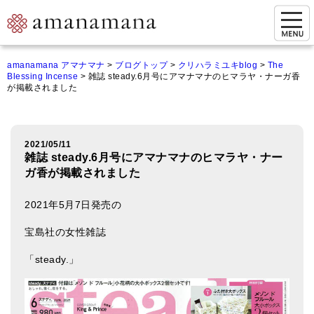
お問い合わせ
amanamana アマナマナ
>
ブログトップ
>
クリハラミユキblog
>
The
Blessing Incense
>
雑誌 steady.6月号にアマナマナのヒマラヤ・ナーガ香
マイページ
が掲載されました
ご来店予約（実店舗）
ご来店&購入
2021/05/11
雑誌 steady.6月号にアマナマナのヒマラヤ・ナー
オンライン相談&購入
ガ香が掲載されました
シンギングボウル講座
2021年5月7日発売の
倍音呼吸法レッスン
宝島社の女性雑誌
オンラインショップ
「steady.」
カートを見る
商品一覧