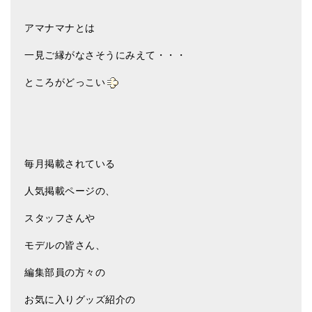
ティンシャケース
アマナマナとは
チベット・真マントラ香
一見ご縁がなさそうにみえて・・・
●
お香定期購入（ラクとくサブスク）
ところがどっこい
チベット高僧のオラクルカード
ベル＆ドルジェ
シンギングボウル入門本・CD
毎月掲載されている
アウトレット
人気掲載ページの、
オリジナルグッズ
スタッフさんや
神々とつながるジュエリー
モデルの皆さん、
ヒーリング・マンダラポスター
編集部員の方々の
ロゴステッカー・ポストカード各種
お気に入りグッズ紹介の