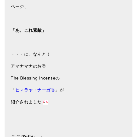
亡命チベット人尼僧のお守り・チャーム
ページ、
チベット・マントラ・ヒーリングCD
「あ、これ素敵」
ギフトラッピング
シンギングボウル講座
・・・に、なんと！
●
初級講座
アマナマナのお香
●
倍音呼吸法レッスン
The Blessing Incenseの
中級講座
「
ヒマラヤ・ナーガ香
」が
上級講座
紹介されました
ビギナー講師・養成講座
アマナマナとは
About Us