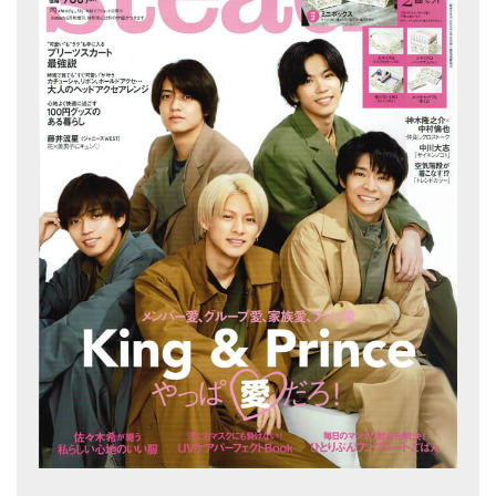
アマナマナのシンギングボウル
●
チベット・シンギングボウル
●
新・鍛造スペシャル
●
マンダラ彫（黒・渋金）
人気の3点セット
お得なアマナマナ・セット
特大シンギングボウル・特殊柄
スティック・マレット・リング（台座）
アマナマナのティンシャ
●
プレミアム・ティンシャ（L・M）
●
ベーシック・ティンシャ（4種）