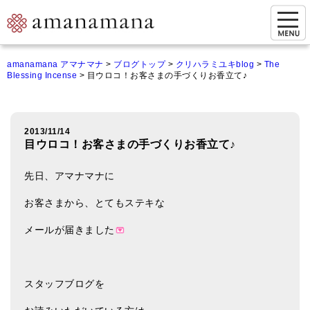
お問い合わせ
amanamana アマナマナ
>
ブログトップ
>
クリハラミユキblog
>
The
Blessing Incense
>
目ウロコ！お客さまの手づくりお香立て♪
マイページ
ご来店予約（実店舗）
2013/11/14
ご来店&購入
目ウロコ！お客さまの手づくりお香立て♪
オンライン相談&購入
先日、アマナマナに
シンギングボウル講座
お客さまから、とてもステキな
倍音呼吸法レッスン
メールが届きました
オンラインショップ
カートを見る
スタッフブログを
商品一覧