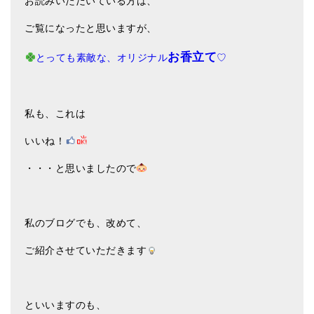
お読みいただいている方は、
アマナマナのシンギングボウル
ご覧になったと思いますが、
●
チベット・シンギングボウル
お香立て
とっても素敵な、オリジナル
♡
●
新・鍛造スペシャル
●
マンダラ彫（黒・渋金）
私も、これは
人気の3点セット
いいね！
お得なアマナマナ・セット
・・・と思いましたので
特大シンギングボウル・特殊柄
スティック・マレット・リング（台座）
私のブログでも、改めて、
アマナマナのティンシャ
ご紹介させていただきます
●
プレミアム・ティンシャ（L・M）
といいますのも、
●
ベーシック・ティンシャ（4種）