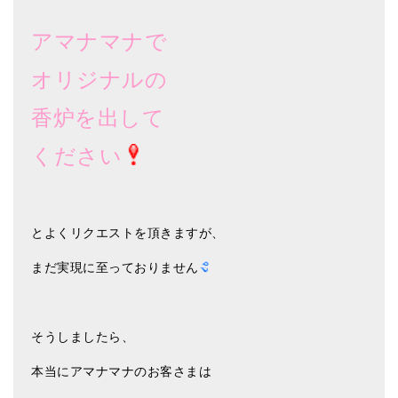
メールお便り登録
アマナマナで
LINEお友だち登録
オリジナルの
お客様の声
香炉を出して
ブログ
ください
特商法の表記
とよくリクエストを頂きますが、
まだ実現に至っておりません
そうしましたら、
本当にアマナマナのお客さまは