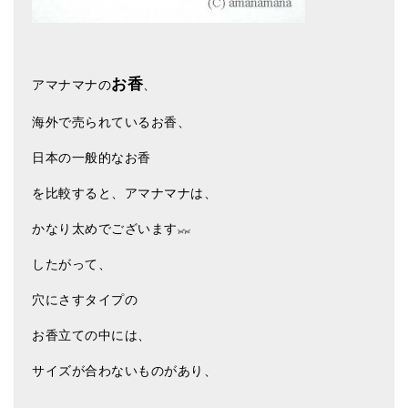
亡命チベット人尼僧のお守り・チャーム
チベット・マントラ・ヒーリングCD
お香
アマナマナの
、
ギフトラッピング
海外で売られているお香、
シンギングボウル講座
日本の一般的なお香
●
初級講座
を比較すると、アマナマナは、
●
倍音呼吸法レッスン
かなり太めでございます
中級講座
したがって、
上級講座
穴にさすタイプの
ビギナー講師・養成講座
お香立ての中には、
アマナマナとは
サイズが合わないものがあり、
About Us