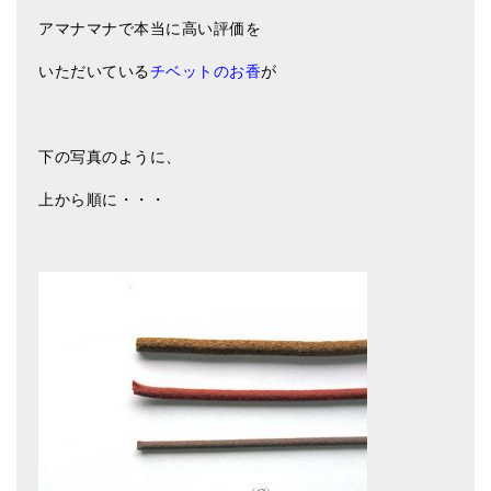
アマナマナで本当に高い評価を
ティンシャケース
いただいている
チベットのお香
が
チベット・真マントラ香
●
お香定期購入（ラクとくサブスク）
下の写真のように、
チベット高僧のオラクルカード
上から順に・・・
ベル＆ドルジェ
シンギングボウル入門本・CD
アウトレット
オリジナルグッズ
神々とつながるジュエリー
ヒーリング・マンダラポスター
ロゴステッカー・ポストカード各種