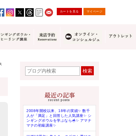
カートを見る
マイページ
ス
検索
2008年開校以来、18年の実績✨ 数千
人が「満足」と回答した人気講座✨ シ
ンギングボウルを学ぶなら🥣✨ アマナ
マナの初級講座✨