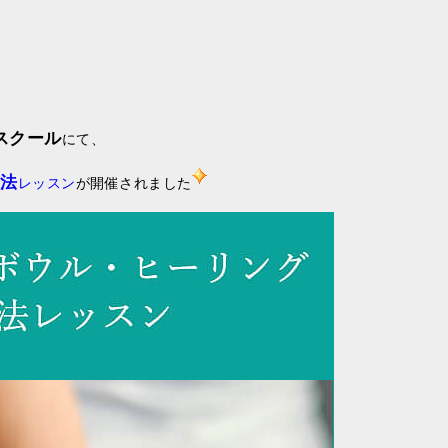
スクール
にて、
法
レッスン
が開催されました