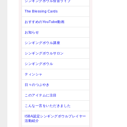
シンギングボウル倍音ライブ
The Blessing Cards
おすすめのYouTube動画
お知らせ
シンギングボウル講座
シンギングボウルサロン
シンギングボウル
ティンシャ
日々のつぶやき
このアイテムに注目
こんな一言をいただきました
ISBA認定シンギングボウルプレイヤー
活動紹介