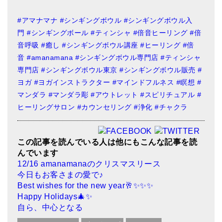
#アマナマナ
#シンギングボウル
#シンギングボウル入
門
#シンギングボール
#ティンシャ
#倍音ヒーリング
#倍
音呼吸
#癒し
#シンギングボウル講座
#ヒーリング
#倍
音
#amanamana
#シンギングボウル専門店
#ティンシャ
専門店
#シンギングボウル東京
#シンギングボウル販売
#
ヨガ
#ヨガインストラクター
#マインドフルネス
#瞑想
#
マンダラ
#マンダラ彫
#アウトレット
#スピリチュアル
#
ヒーリングサロン
#カウンセリング
#浄化
#チャクラ
この記事を読んでいる人は他にもこんな記事を読
んでいます
12/16 amanamanaのクリスマスリース
今日もお客さまの愛で♪
Best wishes for the new year🥂✨✨✨
Happy Holidays🎄✨
自ら、中心となる