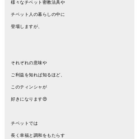
様々なチベット密教法具や
メールお便り登録
チベット人の暮らしの中に
LINEお友だち登録
登場しますが、
お客様の声
ブログ
特商法の表記
それぞれの意味や
ご利益を知れば知るほど、
このティンシャが
好きになります😍
チベットでは
長く幸福と調和をもたらす