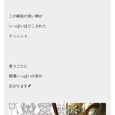
アマナマナのシンギングボウル
この縁起の良い柄が
●
チベット・シンギングボウル
いっぱいほどこされた
●
新・鍛造スペシャル
ティンシャ、
●
マンダラ彫（黒・渋金）
人気の3点セット
お得なアマナマナ・セット
使うごとに
特大シンギングボウル・特殊柄
開運いっぱいの音が
スティック・マレット・リング（台座）
広がります💕
アマナマナのティンシャ
●
プレミアム・ティンシャ（L・M）
●
ベーシック・ティンシャ（4種）