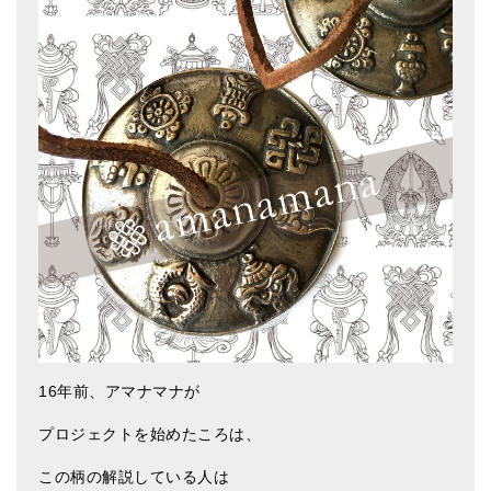
ティンシャケース
チベット・真マントラ香
●
お香定期購入（ラクとくサブスク）
チベット高僧のオラクルカード
ベル＆ドルジェ
シンギングボウル入門本・CD
アウトレット
オリジナルグッズ
神々とつながるジュエリー
16年前、アマナマナが
ヒーリング・マンダラポスター
プロジェクトを始めたころは、
ロゴステッカー・ポストカード各種
この柄の解説している人は