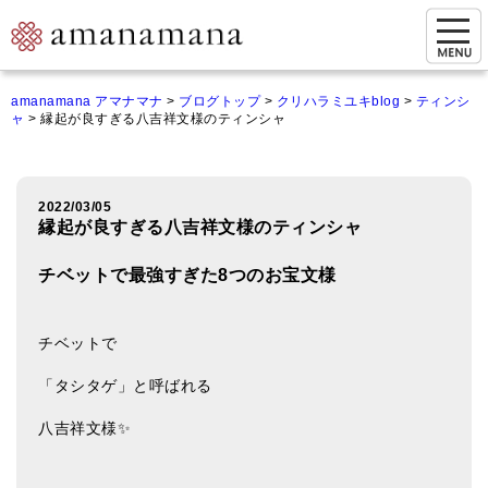
お問い合わせ
amanamana アマナマナ
>
ブログトップ
>
クリハラミユキblog
>
ティンシ
ャ
>
縁起が良すぎる八吉祥文様のティンシャ
マイページ
ご来店予約（実店舗）
2022/03/05
ご来店&購入
縁起が良すぎる八吉祥文様のティンシャ
オンライン相談&購入
チベットで最強すぎた8つのお宝文様
シンギングボウル講座
チベットで
倍音呼吸法レッスン
「タシタゲ」と呼ばれる
オンラインショップ
八吉祥文様✨
カートを見る
商品一覧