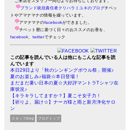
ご来店をスタッフ一同心よりお待ちしております。
ブランド統括責任者クリハラミユキのブログ
チベッ
トやアマナマナの情報を綴っています。
アマナマナの
facebook
ができました。
チベット暦に基づく日々のおススメのお香を、
facebook
、
twitter
でチェック
この記事を読んでいる人は他にもこんな記事を読
んでいます
本日29日より「秋のシンギングボウル祭」開催♪
夏のお楽しみ♪福袋☆本日登場！
まだまだ暑い日本の夏☆大好評マントラTシャツ在
庫状況♪
【キラキラしてますか？】夏こそ女子力！
【祈りよ、届け☆】ナーガ様と雨と新月浄化サロ
ン
スタッフblog
ブログトップ