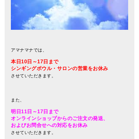
ティンシャケース
チベット・真マントラ香
●
お香定期購入（ラクとくサブスク）
チベット高僧のオラクルカード
アマナマナでは、
ベル＆ドルジェ
本日10日～17日まで
シンギングボウル・サロンの
営業をお休み
シンギングボウル入門本・CD
させていただきます。
アウトレット
オリジナルグッズ
また、
神々とつながるジュエリー
明日11日～17日まで
オンラインショップからのご注文の発送、
ヒーリング・マンダラポスター
およびお問合せへの対応をお休み
させていただきます。
ロゴステッカー・ポストカード各種