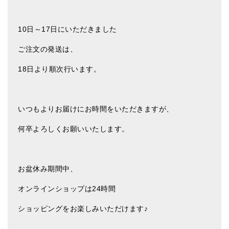
亡命チベット人尼僧のお守り・チャーム
10日～17日にいただきました
チベット・マントラ・ヒーリングCD
ご注文の発送は、
ギフトラッピング
18日より順次行います。
シンギングボウル講座
●
初級講座
いつもよりお届けにお時間をいただきますが、
●
倍音呼吸法レッスン
何卒よろしくお願いいたします。
中級講座
上級講座
お盆休み期間中、
ビギナー講師・養成講座
オンラインショップは24時間
アマナマナとは
ショッピングをお楽しみいただけます♪
About Us