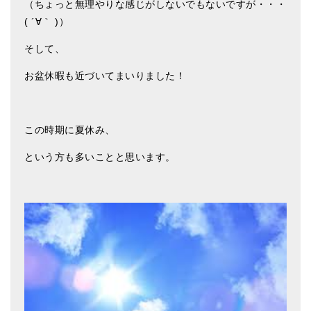
（ちょっと無理やりな感じがしないでもないですが・・・
( ´∀｀ )）
アマナマナのシンギングボウル
そして、
●
チベット・シンギングボウル
お盆休暇も近づいてまいりました！
●
新・鍛造スペシャル
●
マンダラ彫（黒・渋金）
この時期に夏休み、
人気の3点セット
という方も多いことと思います。
お得なアマナマナ・セット
特大シンギングボウル・特殊柄
スティック・マレット・リング（台座）
アマナマナのティンシャ
●
プレミアム・ティンシャ（L・M）
●
ベーシック・ティンシャ（4種）