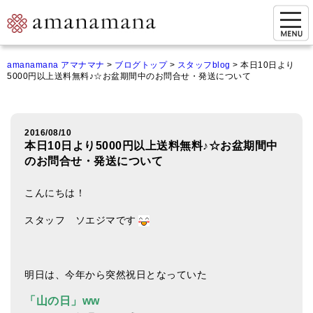
お問い合わせ
amanamana アマナマナ
>
ブログトップ
>
スタッフblog
>
本日10日より
5000円以上送料無料♪☆お盆期間中のお問合せ・発送について
マイページ
ご来店予約（実店舗）
2016/08/10
ご来店&購入
本日10日より5000円以上送料無料♪☆お盆期間中
のお問合せ・発送について
オンライン相談&購入
こんにちは！
シンギングボウル講座
スタッフ ソエジマです
倍音呼吸法レッスン
オンラインショップ
明日は、今年から突然祝日となっていた
カートを見る
「山の日」ww
商品一覧