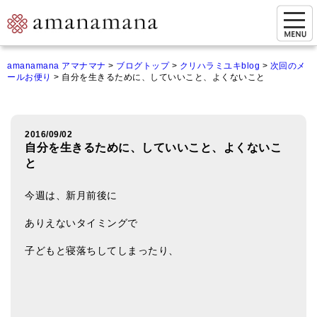
お問い合わせ
amanamana アマナマナ
>
ブログトップ
>
クリハラミユキblog
>
次回のメ
ールお便り
>
自分を生きるために、していいこと、よくないこと
マイページ
ご来店予約（実店舗）
2016/09/02
ご来店&購入
自分を生きるために、していいこと、よくないこ
と
オンライン相談&購入
今週は、新月前後に
シンギングボウル講座
ありえないタイミングで
倍音呼吸法レッスン
子どもと寝落ちしてしまったり、
オンラインショップ
カートを見る
商品一覧