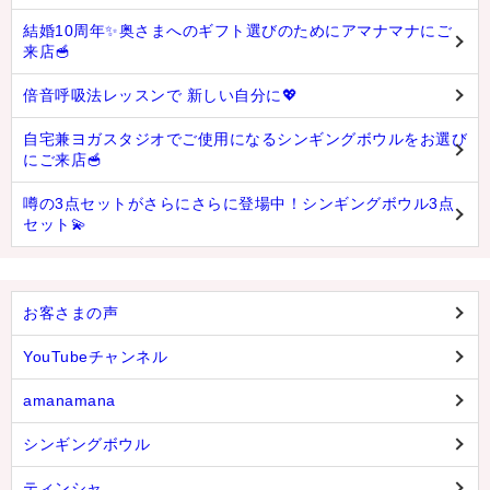
結婚10周年✨奥さまへのギフト選びのためにアマナマナにご
来店🥣
倍音呼吸法レッスンで 新しい自分に💖
自宅兼ヨガスタジオでご使用になるシンギングボウルをお選び
にご来店🥣
噂の3点セットがさらにさらに登場中！シンギングボウル3点
セット💫
お客さまの声
YouTubeチャンネル
amanamana
シンギングボウル
ティンシャ