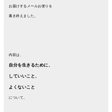
亡命チベット人尼僧のお守り・チャーム
お届けするメールお便りを
チベット・マントラ・ヒーリングCD
書き終えました。
ギフトラッピング
シンギングボウル講座
●
初級講座
内容は、
●
倍音呼吸法レッスン
自分を生きるために、
中級講座
上級講座
していいこと、
ビギナー講師・養成講座
よくないこと
アマナマナとは
について。
About Us