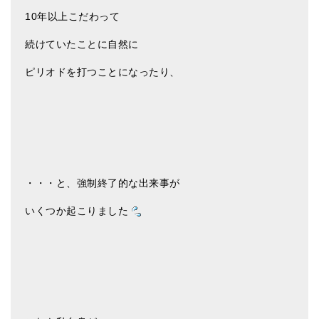
10年以上こだわって
アマナマナのシンギングボウル
続けていたことに自然に
●
チベット・シンギングボウル
ピリオドを打つことになったり、
●
新・鍛造スペシャル
●
マンダラ彫（黒・渋金）
人気の3点セット
お得なアマナマナ・セット
・・・と、強制終了的な出来事が
特大シンギングボウル・特殊柄
いくつか起こりました
スティック・マレット・リング（台座）
アマナマナのティンシャ
●
プレミアム・ティンシャ（L・M）
●
ベーシック・ティンシャ（4種）