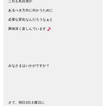
これも私自身が
ティンシャケース
あるべき方向に向かうために
チベット・真マントラ香
必要な変化なんだろうなぁと
●
お香定期購入（ラクとくサブスク）
興味深く楽しんでいます
チベット高僧のオラクルカード
ベル＆ドルジェ
シンギングボウル入門本・CD
アウトレット
みなさまはいかがですか？
オリジナルグッズ
神々とつながるジュエリー
ヒーリング・マンダラポスター
ロゴステッカー・ポストカード各種
さて、明日3日土曜日に