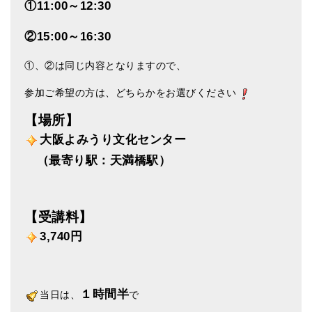
①11:00～12:30
ティンシャケース
②15:00～16:30
チベット・真マントラ香
①、②は同じ内容となりますので、
●
お香定期購入（ラクとくサブスク）
参加ご希望の方は、どちらかをお選びください
チベット高僧のオラクルカード
【場所】
ベル＆ドルジェ
大阪よみうり文化センター
シンギングボウル入門本・CD
（最寄り駅：天満橋駅）
アウトレット
オリジナルグッズ
【受講料】
3,740円
神々とつながるジュエリー
ヒーリング・マンダラポスター
１時間半
当日は、
で
ロゴステッカー・ポストカード各種