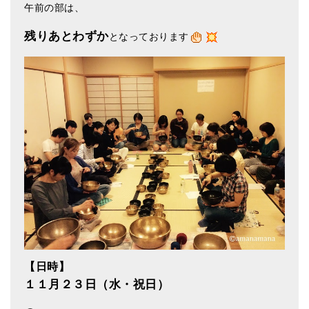
午前の部は、
アマナマナのシンギングボウル
残りあとわずか
となっております
●
チベット・シンギングボウル
●
新・鍛造スペシャル
●
マンダラ彫（黒・渋金）
人気の3点セット
お得なアマナマナ・セット
特大シンギングボウル・特殊柄
スティック・マレット・リング（台座）
アマナマナのティンシャ
【日時】
●
プレミアム・ティンシャ（L・M）
１１月２３日（水・祝日）
●
ベーシック・ティンシャ（4種）