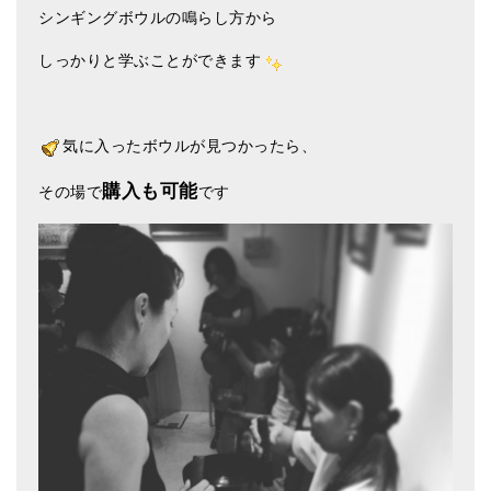
シンギングボウルの鳴らし方から
亡命チベット人尼僧のお守り・チャーム
しっかりと学ぶことができます
チベット・マントラ・ヒーリングCD
ギフトラッピング
気に入ったボウルが見つかったら、
シンギングボウル講座
購入も可能
その場で
です
●
初級講座
●
倍音呼吸法レッスン
中級講座
上級講座
ビギナー講師・養成講座
アマナマナとは
About Us