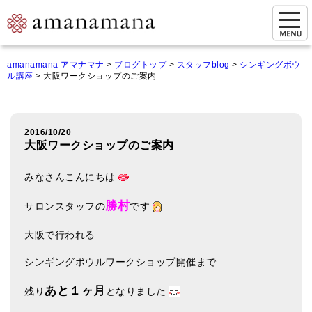
お問い合わせ
amanamana アマナマナ
>
ブログトップ
>
スタッフblog
>
シンギングボウ
ル講座
>
大阪ワークショップのご案内
マイページ
ご来店予約（実店舗）
2016/10/20
ご来店&購入
大阪ワークショップのご案内
オンライン相談&購入
みなさんこんにちは
シンギングボウル講座
勝村
サロンスタッフの
です
倍音呼吸法レッスン
大阪で行われる
オンラインショップ
シンギングボウルワークショップ開催まで
カートを見る
あと１ヶ月
残り
となりました
商品一覧