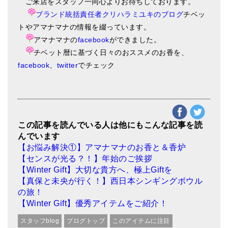
ご来店をスタッフ一同心よりお待ちしております。
ブランド統括責任者クリハラミユキのブログ
チベッ
トやアマナマナの情報を綴っています。
アマナマナの
facebook
ができました。
チベット暦に基づく日々のおススメのお香を、
facebook
、
twitter
でチェック
この記事を読んでいる人は他にもこんな記事を読
んでいます
【お悩み解決①】アマナマナのお香と＆香炉
【センスが光る？！】年始のご挨拶
【Winter Gift】大切な貴方へ、極上Giftを
【真保と未央が行く！】西日本シンギングボウル
の旅！
【Winter Gift】優秀アイテムをご紹介！
スタッフblog
ブログトップ
このアイテムに注目