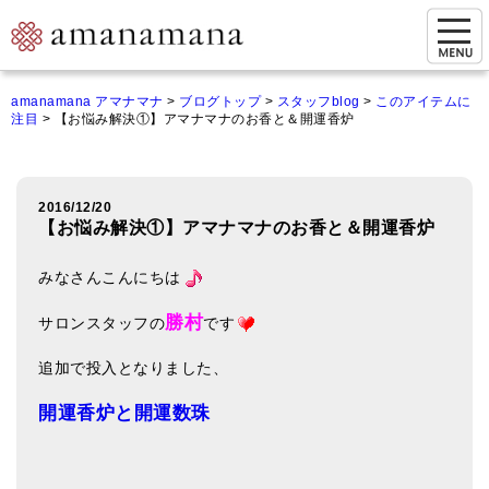
お問い合わせ
amanamana アマナマナ
>
ブログトップ
>
スタッフblog
>
このアイテムに
注目
>
【お悩み解決①】アマナマナのお香と＆開運香炉
マイページ
ご来店予約（実店舗）
2016/12/20
ご来店&購入
【お悩み解決①】アマナマナのお香と＆開運香炉
オンライン相談&購入
みなさんこんにちは
シンギングボウル講座
勝村
サロンスタッフの
です
倍音呼吸法レッスン
追加で投入となりました、
オンラインショップ
開運香炉と開運数珠
カートを見る
商品一覧