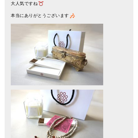
大人気ですね
アマナマナのシンギングボウル
本当にありがとうございます
●
チベット・シンギングボウル
●
新・鍛造スペシャル
●
マンダラ彫（黒・渋金）
人気の3点セット
お得なアマナマナ・セット
特大シンギングボウル・特殊柄
スティック・マレット・リング（台座）
アマナマナのティンシャ
●
プレミアム・ティンシャ（L・M）
●
ベーシック・ティンシャ（4種）