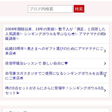
検索
2008年開校以来、18年の実績✨ 数千人が「満足」と回答した
人気講座✨ シンギングボウルを学ぶなら🥣✨ アマナマナの初
級講座✨
結婚10周年✨奥さまへのギフト選びのためにアマナマナにご
来店🥣
倍音呼吸法レッスンで 新しい自分に💖
自宅兼ヨガスタジオでご使用になるシンギングボウルをお選び
にご来店🥣
噂の3点セットがさらにさらに登場中！シンギングボウル3点
セット💫