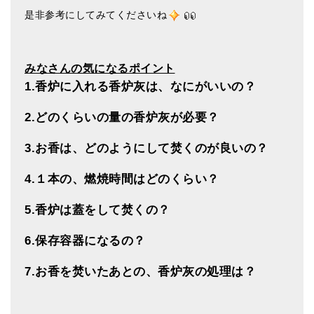
亡命チベット人尼僧のお守り・チャーム
是非参考にしてみてくださいね
チベット・マントラ・ヒーリングCD
みなさんの気になるポイント
ギフトラッピング
1.香炉に入れる香炉灰は、なにがいいの？
シンギングボウル講座
2.どのくらいの量の香炉灰が必要？
●
初級講座
3.お香は、どのようにして焚くのが良いの？
●
倍音呼吸法レッスン
4.１本の、燃焼時間はどのくらい？
中級講座
5.香炉は蓋をして焚くの？
上級講座
ビギナー講師・養成講座
6.保存容器になるの？
アマナマナとは
7.お香を焚いたあとの、香炉灰の処理は？
About Us