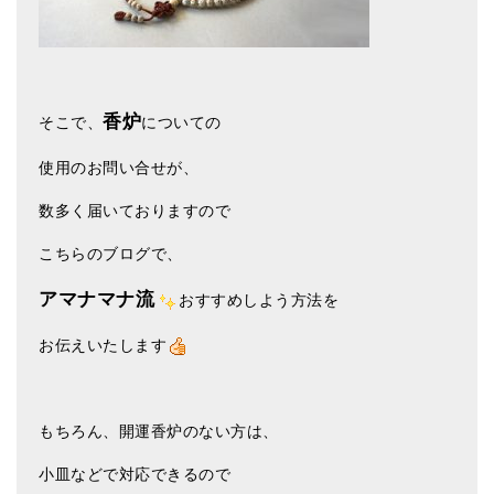
ティンシャケース
チベット・真マントラ香
●
お香定期購入（ラクとくサブスク）
香炉
そこで、
についての
チベット高僧のオラクルカード
使用のお問い合せが、
ベル＆ドルジェ
数多く届いておりますので
シンギングボウル入門本・CD
こちらのブログで、
アウトレット
アマナマナ流
おすすめしよう方法を
オリジナルグッズ
お伝えいたします
神々とつながるジュエリー
ヒーリング・マンダラポスター
もちろん、開運香炉のない方は、
ロゴステッカー・ポストカード各種
小皿などで対応できるので