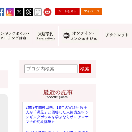
カートを見る
マイページ
検索
2008年開校以来、18年の実績✨ 数千
人が「満足」と回答した人気講座✨ シ
ンギングボウルを学ぶなら🥣✨ アマナ
マナの初級講座✨