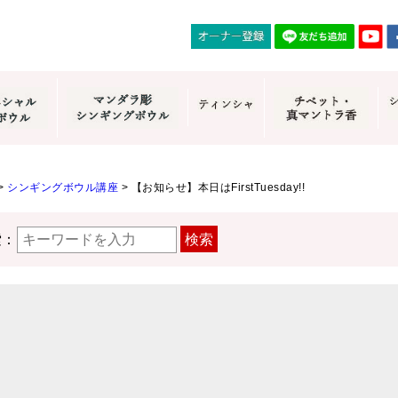
>
シンギングボウル講座
>
【お知らせ】本日はFirstTuesday!!
索：
検索