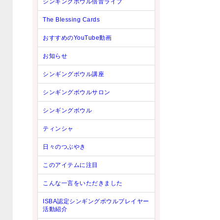
シンギングボウル倍音ライブ
The Blessing Cards
おすすめのYouTube動画
お知らせ
シンギングボウル講座
シンギングボウルサロン
シンギングボウル
ティンシャ
日々のつぶやき
このアイテムに注目
こんな一言をいただきました
ISBA認定シンギングボウルプレイヤー
活動紹介