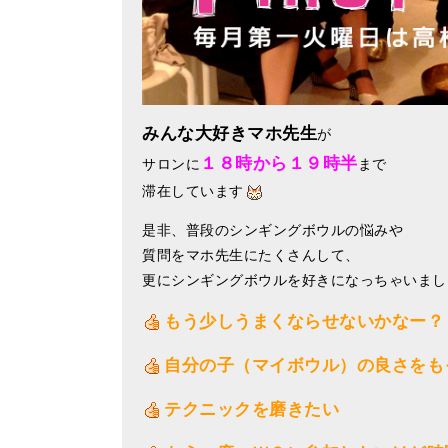
みんな大好きマホ先生
が
１８時から１９時半
サロンに
まで
滞在しています
是非、普段のシンギングボウルの悩みや
質問をマホ先生にたくさんして、
更にシンギングボウルを好きになっちゃいまし
もう少しうまくならせないかなー？
自分の子（マイボウル）の良さをも
テクニックを磨きたい