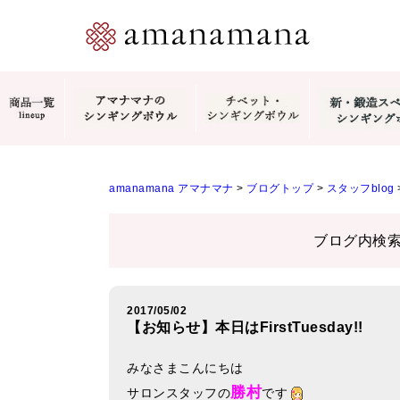
amanamana アマナマナ
>
ブログトップ
>
スタッフblog
ブログ内検
2017/05/02
【お知らせ】本日はFirstTuesday!!
みなさまこんにちは
勝村
サロンスタッフの
です