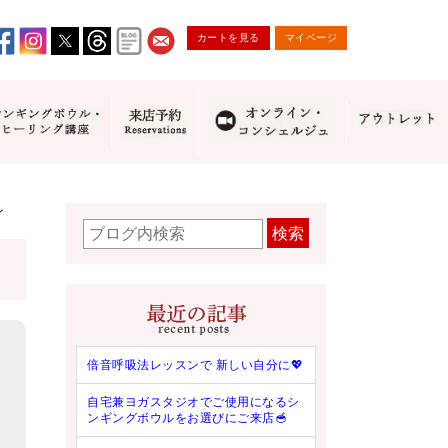
カートを見る
マイページ
ン
検索
倍音呼吸法レッスンで 新しい自分に💖
自宅兼ヨガスタジオでご使用になるシ
ンギングボウルをお選びにご来店🥣