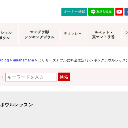
blog
>
amanamana
>
よりリーズナブルに料金改定♪シンギングボウルレッス
索：
検索
グボウルレッスン