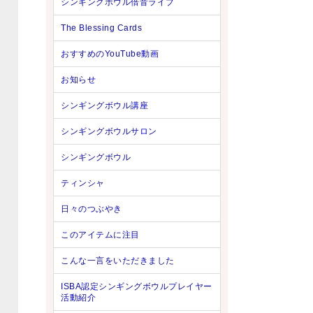
シンギングボウル倍音ライブ
The Blessing Cards
おすすめのYouTube動画
お知らせ
シンギングボウル講座
シンギングボウルサロン
シンギングボウル
ティンシャ
日々のつぶやき
このアイテムに注目
こんな一言をいただきました
ISBA認定シンギングボウルプレイヤー
活動紹介