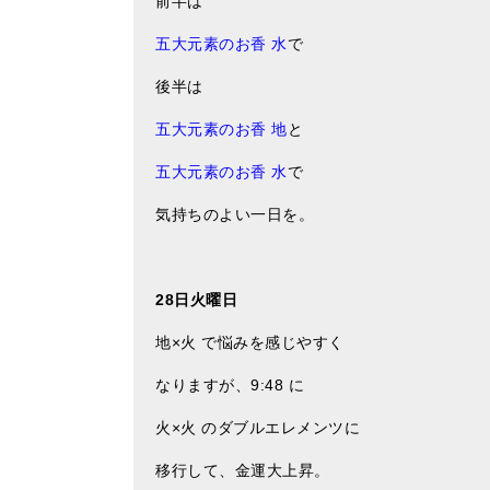
前半は
五大元素のお香 水
で
後半は
五大元素のお香 地
と
五大元素のお香 水
で
気持ちのよい一日を。
28日火曜日
地×火 で悩みを感じやすく
なりますが、9:48 に
火×火 のダブルエレメンツに
移行して、金運大上昇。