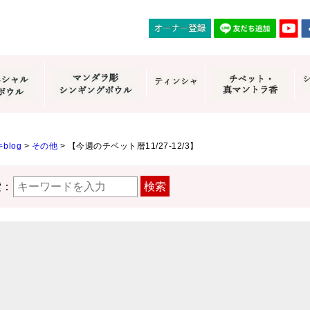
blog
>
その他
>
【今週のチベット暦11/27-12/3】
索：
検索