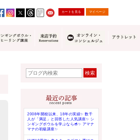
カートを見る
マイページ
検索
2008年開校以来、18年の実績✨ 数千
人が「満足」と回答した人気講座✨ シ
ンギングボウルを学ぶなら🥣✨ アマナ
マナの初級講座✨