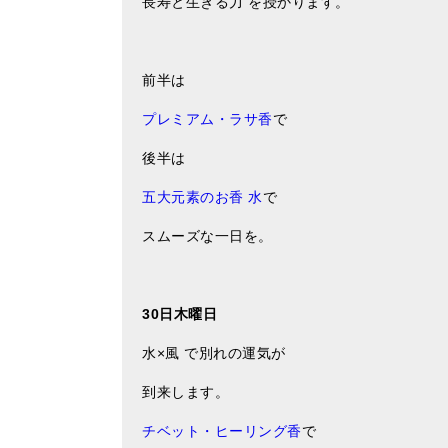
長寿と生きる力 を授かります。
前半は
プレミアム・ラサ香
で
後半は
五大元素のお香 水
で
スムーズな一日を。
30日木曜日
水×風 で別れの運気が
到来します。
チベット・ヒーリング香
で