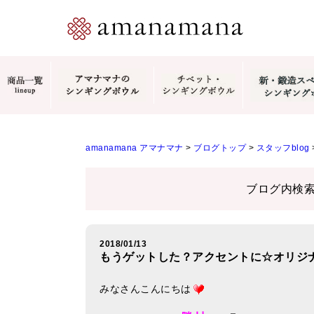
amanamana アマナマナ
>
ブログトップ
>
スタッフblog
ブログ内検
2018/01/13
もうゲットした？アクセントに☆オリジ
みなさんこんにちは