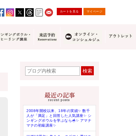
カートを見る
マイページ
検索
2008年開校以来、18年の実績✨ 数千
人が「満足」と回答した人気講座✨ シ
ンギングボウルを学ぶなら🥣✨ アマナ
マナの初級講座✨