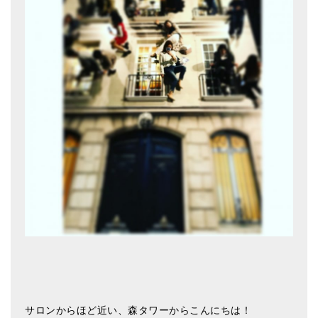
アマナマナのシンギングボウル
●
チベット・シンギングボウル
●
新・鍛造スペシャル
●
マンダラ彫（黒・渋金）
人気の3点セット
お得なアマナマナ・セット
特大シンギングボウル・特殊柄
スティック・マレット・リング（台座）
アマナマナのティンシャ
●
プレミアム・ティンシャ（L・M）
●
ベーシック・ティンシャ（4種）
サロンからほど近い、森タワーからこんにちは！