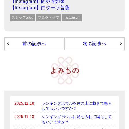
【Instagram】阿弥陀如来
亡命チベット人尼僧のお守り・チャーム
【Instagram】白ターラ菩薩
チベット・マントラ・ヒーリングCD
スタッフblog
ブログトップ
Instagram
ギフトラッピング
シンギングボウル講座
前の記事へ
次の記事へ
●
初級講座
●
倍音呼吸法レッスン
よみもの
中級講座
上級講座
ビギナー講師・養成講座
2025.11.18
シンギングボウルを体の上に載せて鳴ら
してもいいですか？
アマナマナとは
2025.11.18
シンギングボウルに足を入れて鳴らして
About Us
もいいですか？