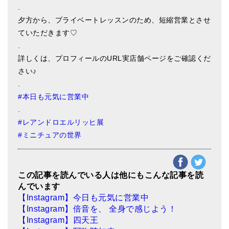
.
ティンシャケース
夕方から、プライベートレッスンのため、短縮営業とさせ
ていただきます♡
チベット・真マントラ香
.
●
お香定期購入（ラクとくサブスク）
詳しくは、プロフィールのURL実店舗ページをご確認くだ
さい♪
チベット高僧のオラクルカード
.
ベル＆ドルジェ
#
本日も元気に営業中
.
シンギングボウル入門本・CD
#
レアンドロエルリッヒ展
#
ミニチュアの世界
アウトレット
オリジナルグッズ
この記事を読んでいる人は他にもこんな記事を読
神々とつながるジュエリー
んでいます
【Instagram】今日も元気に営業中
ヒーリング・マンダラポスター
【Instagram】倍音を、 全身で感じよう！
ロゴステッカー・ポストカード各種
【Instagram】四天王