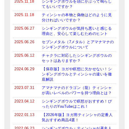
2025.11.18
シンギングボウルを頭にかぶって鳴らし
メールお便り登録
てもいいですか？
LINEお友だち登録
2025.11.18
ティンシャの本物と偽物はどのように見
分ければいいですか？
お客様の声
2025.06.27
シンギングボウルが気持ち悪いと感じる
理由と、安心して楽しむためのヒント
ブログ
2025.06.26
セブンメタル（7メタル）とアマナマナの
シンギングボウルについて
特商法の表記
2025.06.12
チャクラに対応したシンギングボウルの
セットはありますか？
2024.06.29
【保存版】ヨガや瞑想に欠かせない！シ
ンギングボウルとティンシャの違いを徹
底解説
2023.07.31
アマナマナのドラゴン（龍）ティンシャ
が高いレベルのパワーを持つ理由とは？
2023.04.12
シンギングボウルで瞑想がおすすめ！ぴ
ったりのYouTubeはこれ！
2022.01.13
【2026年版】ヨガ用ティンシャの定番人
気おすすめ商品4選！
2022.06.23
シンギングボウル・ティンシャが著名人