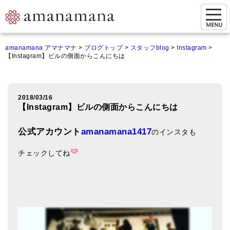
お問い合わせ
amanamana アマナマナ
>
ブログトップ
>
スタッフblog
>
Instagram
>
【Instagram】ビルの側面からこんにちは
マイページ
ご来店予約（実店舗）
2018/03/16
ご来店&購入
【Instagram】ビルの側面からこんにちは
オンライン相談&購入
公式アカウント
amanamana1417
のインスタも
シンギングボウル講座
チェックしてね
倍音呼吸法レッスン
オンラインショップ
カートを見る
商品一覧