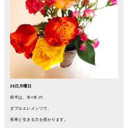
ティンシャケース
チベット・真マントラ香
●
お香定期購入（ラクとくサブスク）
チベット高僧のオラクルカード
ベル＆ドルジェ
シンギングボウル入門本・CD
アウトレット
26日月曜日
オリジナルグッズ
前半は、水×水 の
神々とつながるジュエリー
ダブルエレメンツで、
ヒーリング・マンダラポスター
長寿と生きる力を授かります。
ロゴステッカー・ポストカード各種