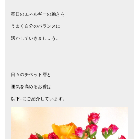
アマナマナのシンギングボウル
毎日のエネルギーの動きを
●
チベット・シンギングボウル
うまく自分のバランスに
●
新・鍛造スペシャル
活かしていきましょう。
●
マンダラ彫（黒・渋金）
人気の3点セット
お得なアマナマナ・セット
日々のチベット暦と
特大シンギングボウル・特殊柄
運気を高めるお香は
スティック・マレット・リング（台座）
以下↓にご紹介しています。
アマナマナのティンシャ
●
プレミアム・ティンシャ（L・M）
●
ベーシック・ティンシャ（4種）