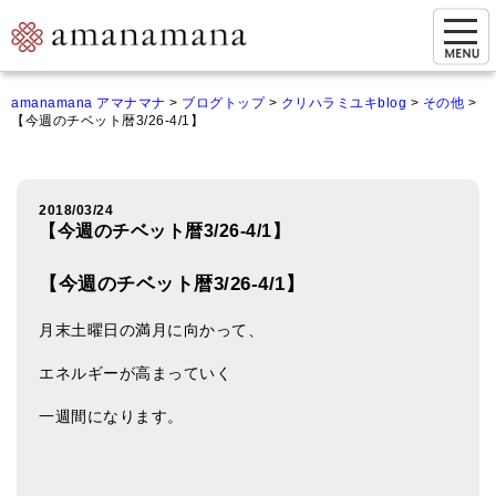
お問い合わせ
amanamana アマナマナ
>
ブログトップ
>
クリハラミユキblog
>
その他
>
【今週のチベット暦3/26-4/1】
マイページ
ご来店予約（実店舗）
2018/03/24
ご来店&購入
【今週のチベット暦3/26-4/1】
オンライン相談&購入
【今週のチベット暦3/26-4/1】
シンギングボウル講座
月末土曜日の満月に向かって、
倍音呼吸法レッスン
エネルギーが高まっていく
オンラインショップ
一週間になります。
カートを見る
商品一覧