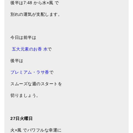
後半は7:48 から水×風 で
亡命チベット人尼僧のお守り・チャーム
別れの運気が支配します。
チベット・マントラ・ヒーリングCD
ギフトラッピング
今日は前半は
シンギングボウル講座
五大元素のお香 水
で
●
初級講座
後半は
●
倍音呼吸法レッスン
プレミアム・ラサ香
で
中級講座
スムーズな週のスタートを
上級講座
切りましょう。
ビギナー講師・養成講座
アマナマナとは
27日火曜日
About Us
火×風 でパワフルな幸運に