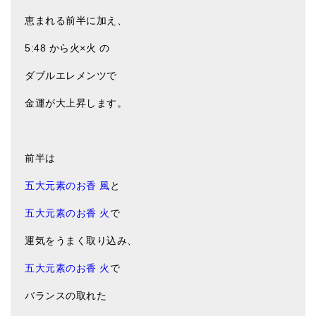
メールお便り登録
恵まれる前半に加え、
LINEお友だち登録
5:48 から火×火 の
お客様の声
ダブルエレメンツで
ブログ
金運が大上昇します。
特商法の表記
前半は
五大元素のお香 風
と
五大元素のお香 火
で
運気をうまく取り込み、
五大元素のお香 火
で
バランスの取れた