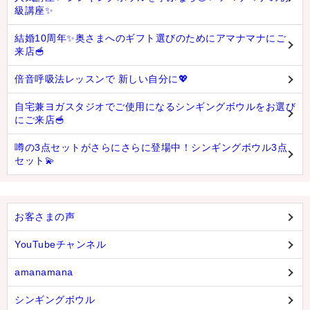
級講座✨
結婚10周年✨奥さまへのギフト選びのためにアマナマナにご
来店🥣
倍音呼吸法レッスンで 新しい自分に💖
自宅兼ヨガスタジオでご使用になるシンギングボウルをお選び
にご来店🥣
噂の3点セットがさらにさらに登場中！シンギングボウル3点
セット💫
お客さまの声
YouTubeチャンネル
amanamana
シンギングボウル