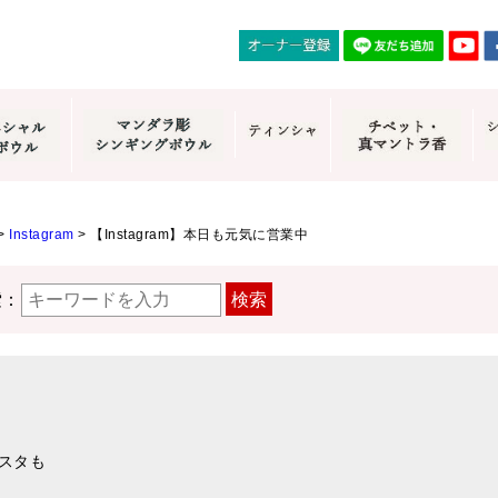
>
Instagram
>
【Instagram】本日も元気に営業中
索：
検索
スタも