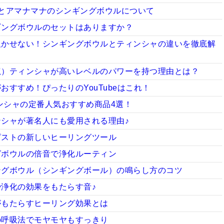
とアマナマナのシンギングボウルについて
ギングボウルのセットはありますか？
欠かせない！シンギングボウルとティンシャの違いを徹底解
龍）ティンシャが高いレベルのパワーを持つ理由とは？
すすめ！ぴったりのYouTubeはこれ！
ィンシャの定番人気おすすめ商品4選！
シャが著名人にも愛用される理由♪
ピストの新しいヒーリングツール
グボウルの倍音で浄化ルーティン
ングボウル（シンギングボール）の鳴らし方のコツ
浄化の効果をもたらす音♪
がもたらすヒーリング効果とは
の呼吸法でモヤモヤもすっきり