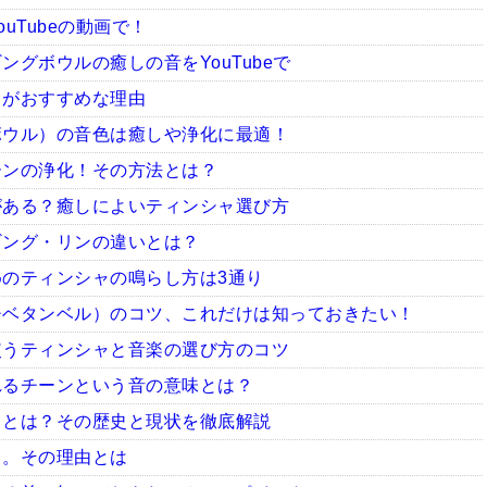
uTubeの動画で！
グボウルの癒しの音をYouTubeで
ャがおすすめな理由
ボウル）の音色は癒しや浄化に最適！
ーンの浄化！その方法とは？
がある？癒しによいティンシャ選び方
ギング・リンの違いとは？
のティンシャの鳴らし方は3通り
チベタンベル）のコツ、これだけは知っておきたい！
使うティンシャと音楽の選び方のコツ
れるチーンという音の意味とは？
ャとは？その歴史と現状を徹底解説
ャ。その理由とは