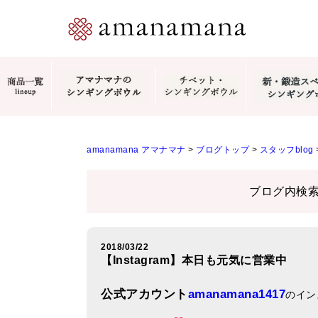
amanamana アマナマナ
>
ブログトップ
>
スタッフblog
ブログ内検
2018/03/22
【Instagram】本日も元気に営業中
公式アカウント
amanamana1417
のイン