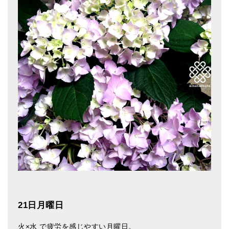
亡命チベット人尼僧のお守り・チャーム
チベット・マントラ・ヒーリングCD
ギフトラッピング
シンギングボウル講座
●
初級講座
●
倍音呼吸法レッスン
中級講座
上級講座
ビギナー講師・養成講座
アマナマナとは
21日月曜日
About Us
火×水 で疲労を感じやすい月曜日。