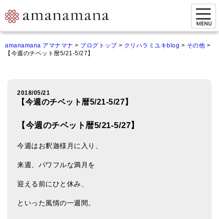
お問い合わせ
amanamana アマナマナ
>
ブログトップ
>
クリハラミユキblog
>
その他
>
【今週のチベット暦5/21-5/27】
マイページ
ご来店予約（実店舗）
2018/05/21
ご来店&購入
【今週のチベット暦5/21-5/27】
オンライン相談&購入
【今週のチベット暦5/21-5/27】
シンギングボウル講座
今週はお釈迦様月に入り、
倍音呼吸法レッスン
来週、パワフルな満月を
オンラインショップ
迎える前にひと休み、
カートを見る
といった風情の一週間。
商品一覧