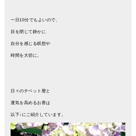
ティンシャケース
一日10分でもよいので、
チベット・真マントラ香
目を閉じて静かに
●
お香定期購入（ラクとくサブスク）
自分を感じる瞑想や
チベット高僧のオラクルカード
時間を大切に。
ベル＆ドルジェ
シンギングボウル入門本・CD
アウトレット
日々のチベット暦と
オリジナルグッズ
運気を高めるお香は
神々とつながるジュエリー
以下↓にご紹介しています。
ヒーリング・マンダラポスター
ロゴステッカー・ポストカード各種