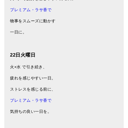
メールお便り登録
プレミアム・ラサ香
で
LINEお友だち登録
物事をスムーズに動かす
お客様の声
一日に。
ブログ
特商法の表記
22日火曜日
火×水 で引き続き、
疲れを感じやすい一日。
ストレスを感じる前に、
プレミアム・ラサ香
で
気持ちの良い一日を。