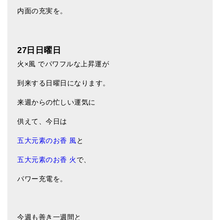
内面の充実を。
27日日曜日
火×風 でパワフルな上昇運が
到来する日曜日になります。
来週からの忙しい運気に
供えて、今日は
五大元素のお香 風
と
五大元素のお香 火
で、
パワー充電を。
今週も善き一週間と