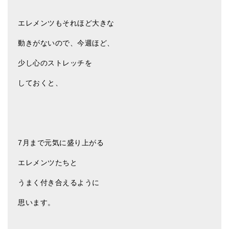
アマナマナのシンギングボウル
エレメンツもそれほど大きな
●
チベット・シンギングボウル
動きがないので、今週ほど、
●
新・鍛造スペシャル
少し心のストレッチを
●
マンダラ彫（黒・渋金）
しておくと、
人気の3点セット
お得なアマナマナ・セット
特大シンギングボウル・特殊柄
7月まで元気に盛り上がる
スティック・マレット・リング（台座）
エレメンツたちと
アマナマナのティンシャ
うまく付き合えるように
●
プレミアム・ティンシャ（L・M）
思います。
●
ベーシック・ティンシャ（4種）