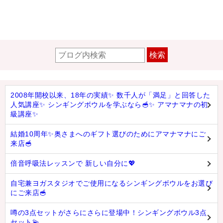
検索
2008年開校以来、18年の実績✨ 数千人が「満足」と回答した
人気講座✨ シンギングボウルを学ぶなら🥣✨ アマナマナの初
級講座✨
結婚10周年✨奥さまへのギフト選びのためにアマナマナにご
来店🥣
倍音呼吸法レッスンで 新しい自分に💖
自宅兼ヨガスタジオでご使用になるシンギングボウルをお選び
にご来店🥣
噂の3点セットがさらにさらに登場中！シンギングボウル3点
セット💫