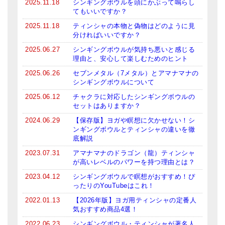
2025.11.18
シンギングボウルを頭にかぶって鳴らし
亡命チベット人尼僧のお守り・チャーム
てもいいですか？
2025.11.18
ティンシャの本物と偽物はどのように見
チベット・マントラ・ヒーリングCD
分ければいいですか？
2025.06.27
シンギングボウルが気持ち悪いと感じる
ギフトラッピング
理由と、安心して楽しむためのヒント
シンギングボウル講座
2025.06.26
セブンメタル（7メタル）とアマナマナの
シンギングボウルについて
●
初級講座
2025.06.12
チャクラに対応したシンギングボウルの
セットはありますか？
●
倍音呼吸法レッスン
2024.06.29
【保存版】ヨガや瞑想に欠かせない！シ
ンギングボウルとティンシャの違いを徹
中級講座
底解説
上級講座
2023.07.31
アマナマナのドラゴン（龍）ティンシャ
が高いレベルのパワーを持つ理由とは？
ビギナー講師・養成講座
2023.04.12
シンギングボウルで瞑想がおすすめ！ぴ
ったりのYouTubeはこれ！
アマナマナとは
2022.01.13
【2026年版】ヨガ用ティンシャの定番人
気おすすめ商品4選！
About Us
2022.06.23
シンギングボウル・ティンシャが著名人