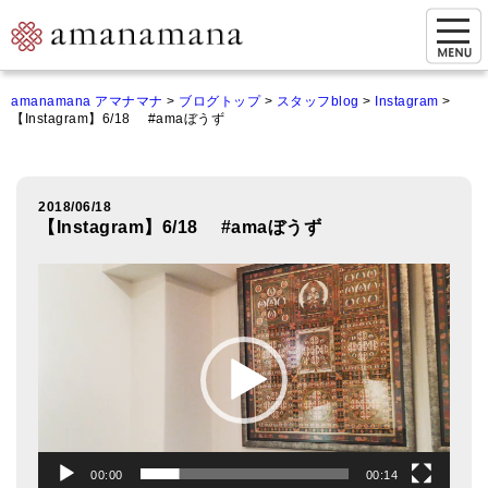
お問い合わせ
amanamana アマナマナ
>
ブログトップ
>
スタッフblog
>
Instagram
>
【Instagram】6/18 #amaぼうず
マイページ
ご来店予約（実店舗）
2018/06/18
ご来店&購入
【Instagram】6/18 #amaぼうず
オンライン相談&購入
動
画
シンギングボウル講座
プ
レ
倍音呼吸法レッスン
ー
ヤ
オンラインショップ
ー
カートを見る
00:00
00:14
商品一覧