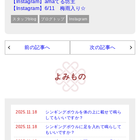
【Instagram】amaてる坊主
【Instagram】6/11 梅雨入り☆
ティンシャケース
スタッフblog
ブログトップ
Instagram
チベット・真マントラ香
●
お香定期購入（ラクとくサブスク）
チベット高僧のオラクルカード
前の記事へ
次の記事へ
ベル＆ドルジェ
シンギングボウル入門本・CD
よみもの
アウトレット
オリジナルグッズ
神々とつながるジュエリー
2025.11.18
シンギングボウルを体の上に載せて鳴ら
してもいいですか？
ヒーリング・マンダラポスター
2025.11.18
シンギングボウルに足を入れて鳴らして
もいいですか？
ロゴステッカー・ポストカード各種