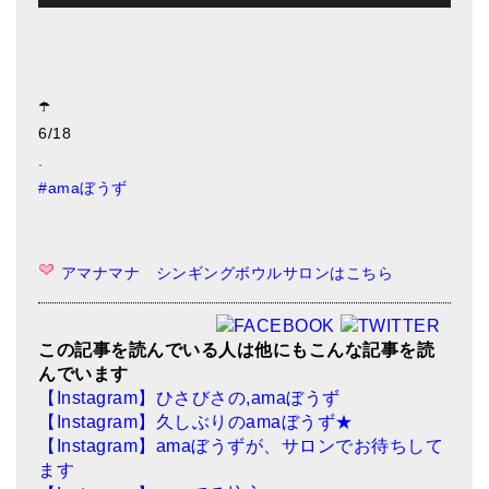
アマナマナのシンギングボウル
●
チベット・シンギングボウル
☂️
●
新・鍛造スペシャル
6/18
.
●
マンダラ彫（黒・渋金）
#
amaぼうず
人気の3点セット
お得なアマナマナ・セット
アマナマナ シンギングボウルサロンはこちら
特大シンギングボウル・特殊柄
スティック・マレット・リング（台座）
この記事を読んでいる人は他にもこんな記事を読
んでいます
アマナマナのティンシャ
【Instagram】ひさびさの,amaぼうず
【Instagram】久しぶりのamaぼうず★
●
プレミアム・ティンシャ（L・M）
【Instagram】amaぼうずが、サロンでお待ちして
ます
●
ベーシック・ティンシャ（4種）