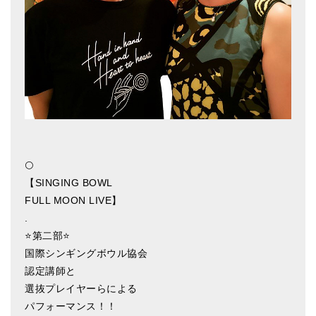
アマナマナのシンギングボウル
●
チベット・シンギングボウル
●
新・鍛造スペシャル
●
マンダラ彫（黒・渋金）
人気の3点セット
🌕
お得なアマナマナ・セット
【SINGING BOWL
特大シンギングボウル・特殊柄
FULL MOON LIVE】
.
スティック・マレット・リング（台座）
⭐️
第二部
⭐️
アマナマナのティンシャ
国際シンギングボウル協会
認定講師と
●
プレミアム・ティンシャ（L・M）
選抜プレイヤーらによる
パフォーマンス！！
●
ベーシック・ティンシャ（4種）