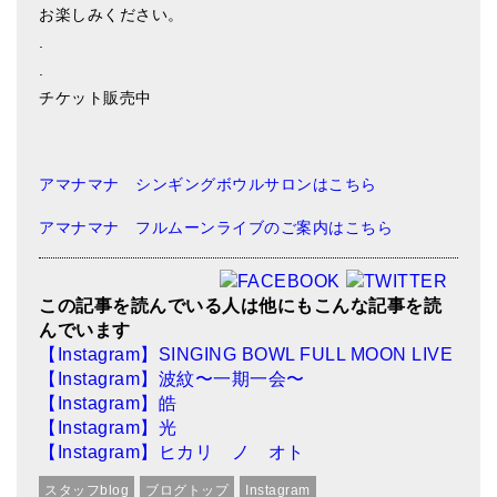
お楽しみください。
亡命チベット人尼僧のお守り・チャーム
.
チベット・マントラ・ヒーリングCD
.
チケット販売中
ギフトラッピング
シンギングボウル講座
アマナマナ シンギングボウルサロンはこちら
●
初級講座
アマナマナ フルムーンライブのご案内はこちら
●
倍音呼吸法レッスン
中級講座
この記事を読んでいる人は他にもこんな記事を読
んでいます
上級講座
【Instagram】SINGING BOWL FULL MOON LIVE
ビギナー講師・養成講座
【Instagram】波紋〜一期一会〜
【Instagram】皓
アマナマナとは
【Instagram】光
【Instagram】ヒカリ ノ オト
About Us
スタッフblog
ブログトップ
Instagram