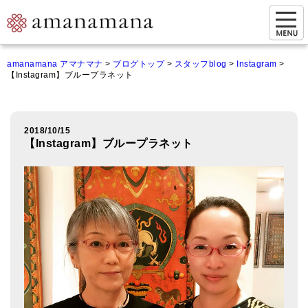
お問い合わせ
amanamana アマナマナ
>
ブログトップ
>
スタッフblog
>
Instagram
>
【Instagram】ブループラネット
マイページ
ご来店予約（実店舗）
2018/10/15
ご来店&購入
【Instagram】ブループラネット
オンライン相談&購入
シンギングボウル講座
倍音呼吸法レッスン
オンラインショップ
カートを見る
商品一覧