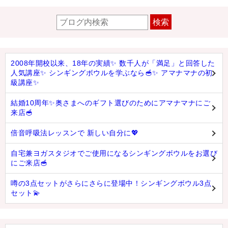
検索
2008年開校以来、18年の実績✨ 数千人が「満足」と回答した
人気講座✨ シンギングボウルを学ぶなら🥣✨ アマナマナの初
級講座✨
結婚10周年✨奥さまへのギフト選びのためにアマナマナにご
来店🥣
倍音呼吸法レッスンで 新しい自分に💖
自宅兼ヨガスタジオでご使用になるシンギングボウルをお選び
にご来店🥣
噂の3点セットがさらにさらに登場中！シンギングボウル3点
セット💫