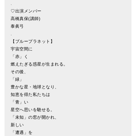
.
ティンシャケース
♡出演メンバー
高橋真保(講師)
チベット・真マントラ香
泰眞弓
●
お香定期購入（ラクとくサブスク）
.
【ブループラネット】
チベット高僧のオラクルカード
宇宙空間に
「赤」く
ベル＆ドルジェ
燃えたぎる惑星が生まれる。
シンギングボウル入門本・CD
その後、
「緑」
アウトレット
豊かな星・地球となり、
オリジナルグッズ
知恵を得た私たちは
「青」い
神々とつながるジュエリー
星空へ思いを馳せる。
「未知」の窓が開かれ、
ヒーリング・マンダラポスター
新しい
ロゴステッカー・ポストカード各種
「遭遇」を