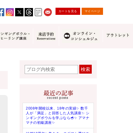
カートを見る
マイページ
検索
2008年開校以来、18年の実績✨ 数千
人が「満足」と回答した人気講座✨ シ
ンギングボウルを学ぶなら🥣✨ アマナ
マナの初級講座✨