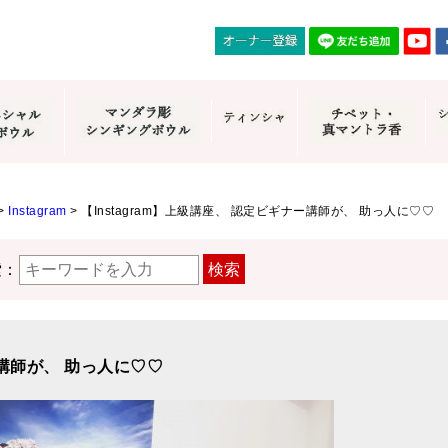
>
Instagram
>
【Instagram】上級講座、 認定ビギナー講師が、 助っ人に♡♡
索：
検索
ー講師が、 助っ人に♡♡