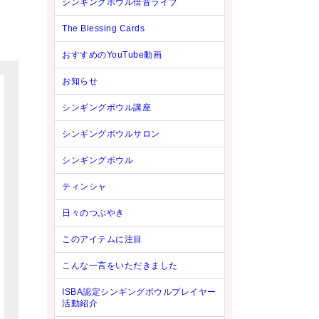
シンギングボウル倍音ライブ
The Blessing Cards
おすすめのYouTube動画
お知らせ
シンギングボウル講座
シンギングボウルサロン
シンギングボウル
ティンシャ
日々のつぶやき
このアイテムに注目
こんな一言をいただきました
ISBA認定シンギングボウルプレイヤー
活動紹介