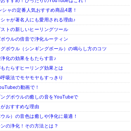
すすめ！ぴったりのYouTubeはこれ！
ィンシャの定番人気おすすめ商品4選！
シャが著名人にも愛用される理由♪
ピストの新しいヒーリングツール
グボウルの倍音で浄化ルーティン
ングボウル（シンギングボール）の鳴らし方のコツ
浄化の効果をもたらす音♪
がもたらすヒーリング効果とは
の呼吸法でモヤモヤもすっきり
uTubeの動画で！
グボウルの癒しの音をYouTubeで
ャがおすすめな理由
ボウル）の音色は癒しや浄化に最適！
ーンの浄化！その方法とは？