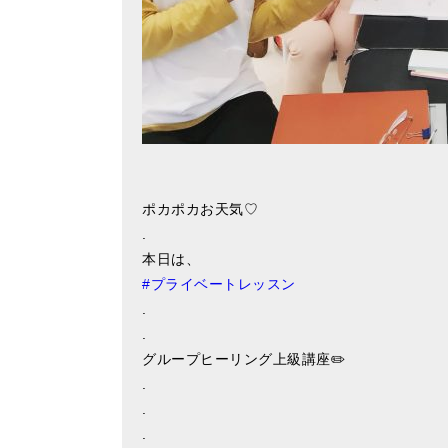
ポカポカお天気♡
.
本日は、
#
プライベートレッスン
.
.
グループヒーリング上級講座
✏️
.
.
.