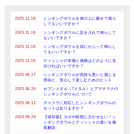
ティンシャケース
2025.11.18
シンギングボウルを体の上に載せて鳴ら
チベット・真マントラ香
してもいいですか？
●
お香定期購入（ラクとくサブスク）
2025.11.18
シンギングボウルに足を入れて鳴らして
もいいですか？
チベット高僧のオラクルカード
2025.11.18
シンギングボウルを頭にかぶって鳴らし
てもいいですか？
ベル＆ドルジェ
2025.11.18
ティンシャの本物と偽物はどのように見
分ければいいですか？
シンギングボウル入門本・CD
2025.06.27
シンギングボウルが気持ち悪いと感じる
アウトレット
理由と、安心して楽しむためのヒント
2025.06.26
セブンメタル（7メタル）とアマナマナの
オリジナルグッズ
シンギングボウルについて
2025.06.12
チャクラに対応したシンギングボウルの
神々とつながるジュエリー
セットはありますか？
ヒーリング・マンダラポスター
2024.06.29
【保存版】ヨガや瞑想に欠かせない！シ
ンギングボウルとティンシャの違いを徹
底解説
ロゴステッカー・ポストカード各種