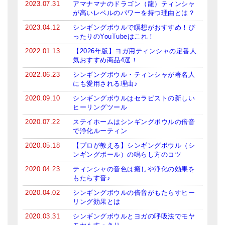
2023.07.31
アマナマナのドラゴン（龍）ティンシャ
亡命チベット人尼僧のお守り・チャーム
が高いレベルのパワーを持つ理由とは？
2023.04.12
シンギングボウルで瞑想がおすすめ！ぴ
チベット・マントラ・ヒーリングCD
ったりのYouTubeはこれ！
ギフトラッピング
2022.01.13
【2026年版】ヨガ用ティンシャの定番人
気おすすめ商品4選！
シンギングボウル講座
2022.06.23
シンギングボウル・ティンシャが著名人
にも愛用される理由♪
●
初級講座
2020.09.10
シンギングボウルはセラピストの新しい
ヒーリングツール
●
倍音呼吸法レッスン
2020.07.22
ステイホームはシンギングボウルの倍音
中級講座
で浄化ルーティン
2020.05.18
【プロが教える】シンギングボウル（シ
上級講座
ンギングボール）の鳴らし方のコツ
2020.04.23
ティンシャの音色は癒しや浄化の効果を
ビギナー講師・養成講座
もたらす音♪
アマナマナとは
2020.04.02
シンギングボウルの倍音がもたらすヒー
リング効果とは
About Us
2020.03.31
シンギングボウルとヨガの呼吸法でモヤ