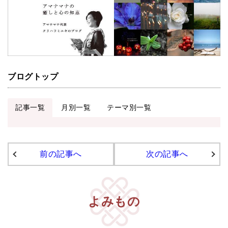
アマナマナのシンギングボウル
●
チベット・シンギングボウル
●
新・鍛造スペシャル
ブログトップ
●
マンダラ彫（黒・渋金）
人気の3点セット
記事一覧
月別一覧
テーマ別一覧
お得なアマナマナ・セット
特大シンギングボウル・特殊柄
前の記事へ
次の記事へ
スティック・マレット・リング（台座）
アマナマナのティンシャ
よみもの
●
プレミアム・ティンシャ（L・M）
●
ベーシック・ティンシャ（4種）