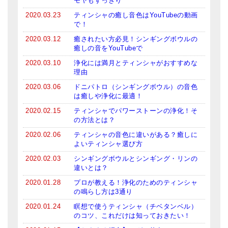
モヤもすっきり
メールお便り登録
2020.03.23
ティンシャの癒し音色はYouTubeの動画
で！
LINEお友だち登録
2020.03.12
癒されたい方必見！シンギングボウルの
お客様の声
癒しの音をYouTubeで
2020.03.10
浄化には満月とティンシャがおすすめな
ブログ
理由
2020.03.06
ドニパトロ（シンギングボウル）の音色
特商法の表記
は癒しや浄化に最適！
2020.02.15
ティンシャでパワーストーンの浄化！そ
の方法とは？
2020.02.06
ティンシャの音色に違いがある？癒しに
よいティンシャ選び方
2020.02.03
シンギングボウルとシンギング・リンの
違いとは？
2020.01.28
プロが教える！浄化のためのティンシャ
の鳴らし方は3通り
2020.01.24
瞑想で使うティンシャ（チベタンベル）
のコツ、これだけは知っておきたい！