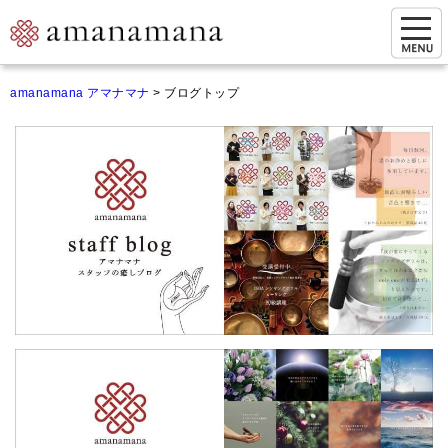
お問い合わせ
amanamana アマナマナ
>
ブログトップ
マイページ
ご来店予約（実店舗）
ご来店&購入
オンライン相談&購入
シンギングボウル講座
倍音呼吸法レッスン
オンラインショップ
カートを見る
商品一覧