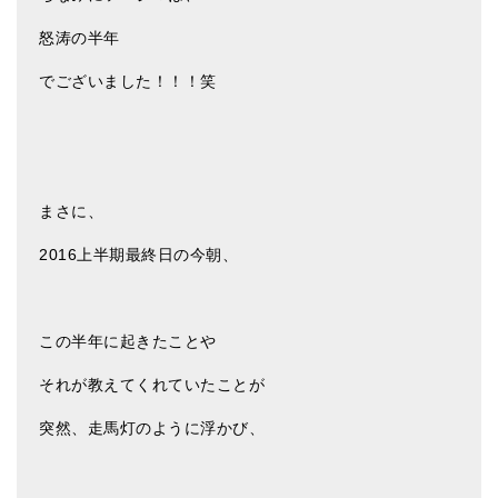
亡命チベット人尼僧のお守り・チャーム
怒涛の半年
チベット・マントラ・ヒーリングCD
でございました！！！笑
ギフトラッピング
シンギングボウル講座
●
初級講座
まさに、
●
倍音呼吸法レッスン
2016上半期最終日の今朝、
中級講座
上級講座
この半年に起きたことや
ビギナー講師・養成講座
それが教えてくれていたことが
アマナマナとは
突然、走馬灯のように浮かび、
About Us