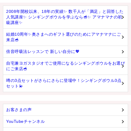
2008年開校以来、18年の実績✨ 数千人が「満足」と回答した
人気講座✨ シンギングボウルを学ぶなら🥣✨ アマナマナの初
級講座✨
結婚10周年✨奥さまへのギフト選びのためにアマナマナにご
来店🥣
倍音呼吸法レッスンで 新しい自分に💖
自宅兼ヨガスタジオでご使用になるシンギングボウルをお選び
にご来店🥣
噂の3点セットがさらにさらに登場中！シンギングボウル3点
セット💫
お客さまの声
YouTubeチャンネル