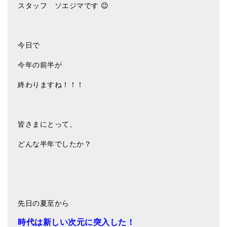
スタッフ ソエジマです 😉
アマナマナのシンギングボウル
●
チベット・シンギングボウル
今日で
●
新・鍛造スペシャル
今年の前半が
●
マンダラ彫（黒・渋金）
終わりますね！！！
人気の3点セット
お得なアマナマナ・セット
皆さまにとって、
特大シンギングボウル・特殊柄
どんな半年でしたか？
スティック・マレット・リング（台座）
アマナマナのティンシャ
●
プレミアム・ティンシャ（L・M）
先日の夏至から
●
ベーシック・ティンシャ（4種）
時代は新しい次元に突入した！