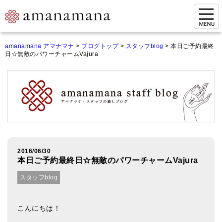
お問い合わせ
amanamana アマナマナ
>
ブログトップ
>
スタッフblog
>
本日ご予約最終
日☆無敵のパワーチャームVajura
マイページ
ご来店予約（実店舗）
ご来店&購入
オンライン相談&購入
シンギングボウル講座
2016/06/30
本日ご予約最終日☆無敵のパワーチャームVajura
倍音呼吸法レッスン
スタッフblog
オンラインショップ
カートを見る
こんにちは！
商品一覧