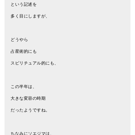
という記述を
ティンシャケース
多く目にしますが、
チベット・真マントラ香
●
お香定期購入（ラクとくサブスク）
どうやら
チベット高僧のオラクルカード
占星術的にも
ベル＆ドルジェ
スピリチュアル的にも、
シンギングボウル入門本・CD
アウトレット
この半年は、
オリジナルグッズ
大きな変容の時期
神々とつながるジュエリー
だったようですね。
ヒーリング・マンダラポスター
ロゴステッカー・ポストカード各種
ちなみにソエジマは、