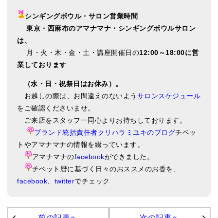
シンギングボウル・サロン営業時間
東
京・西麻布のアマナマナ・シンギングボウルサロン
は、
月・火・木・金・土・講座開催日の
12:00～18:00に営
業しております
（水・日・祝祭日はお休み）。
お越しの際は、お間違えのないよう
サロンスケジュール
をご確認くださいませ。
ご来店をスタッフ一同心よりお待ちしております。
ブランド統括責任者クリハラミユキのブログ
チベッ
トやアマナマナの情報を綴っています。
アマナマナの
facebook
ができました。
チベット暦に基づく日々のおススメのお香を、
facebook
、
twitter
でチェック
前の記事へ
次の記事へ